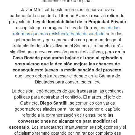
mantener el texto original.
Javier Milei sufrió este miércoles un nuevo revés
parlamentario cuando La Libertad Avanza resolvió retirar del
proyecto de
Ley de Inviolabilidad de la Propiedad Privada
el capítulo que derogaba la Ley de Tierras,
una de las
reformas que más resistencia había despertado
entre los
gobernadores y que amenazaba con poner en riesgo el
tratamiento de la iniciativa en el Senado. La marcha atrás
significó una nueva concesión para el oficialismo, pero
en la
Casa Rosada procuraron bajarle el tono al episodio y
sostuvieron que la decisión mejora las chances de
conseguir este jueves la media sanción del proyecto
,
que luego deberá atravesar el debate en la Cámara de
Diputados para convertirse en ley.
La decisión llegó después de que fracasaran las gestiones
políticas para destrabar el conflicto. El martes, el jefe de
Gabinete,
Diego Santilli
, se comunicó con varios
gobernadores aliados para intentar sostener el capítulo
referido a la extranjerización de tierras, pero
las
conversaciones no alcanzaron para modificar el
escenario
. Los mandatarios mantuvieron sus objeciones y el
oficialismo terminó optando por retirar por completo ese