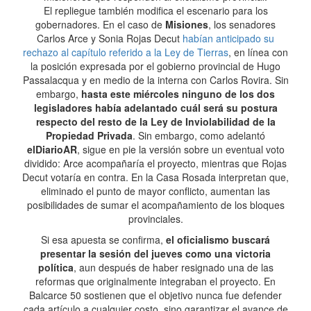
El repliegue también modifica el escenario para los
gobernadores. En el caso de
Misiones
, los senadores
Carlos Arce y Sonia Rojas Decut
habían anticipado su
rechazo al capítulo referido a la Ley de Tierras
, en línea con
la posición expresada por el gobierno provincial de Hugo
Passalacqua y en medio de la interna con Carlos Rovira. Sin
embargo,
hasta este miércoles ninguno de los dos
legisladores había adelantado cuál será su postura
respecto del resto de la Ley de Inviolabilidad de la
Propiedad Privada
. Sin embargo, como adelantó
elDiarioAR
, sigue en pie la versión sobre un eventual voto
dividido: Arce acompañaría el proyecto, mientras que Rojas
Decut votaría en contra. En la Casa Rosada interpretan que,
eliminado el punto de mayor conflicto, aumentan las
posibilidades de sumar el acompañamiento de los bloques
provinciales.
Si esa apuesta se confirma,
el oficialismo buscará
presentar la sesión del jueves como una victoria
política
, aun después de haber resignado una de las
reformas que originalmente integraban el proyecto. En
Balcarce 50 sostienen que el objetivo nunca fue defender
cada artículo a cualquier costo, sino garantizar el avance de