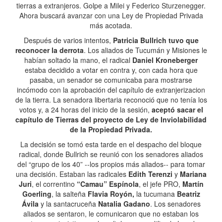
tierras a extranjeros. Golpe a Milei y Federico Sturzenegger.
Ahora buscará avanzar con una Ley de Propiedad Privada
más acotada.
Después de varios intentos,
Patricia Bullrich tuvo que
reconocer la derrota
. Los aliados de Tucumán y Misiones le
habían soltado la mano, el radical
Daniel Kroneberger
estaba decidido a votar en contra y, con cada hora que
pasaba, un senador se comunicaba para mostrarse
incómodo con la aprobación del capítulo de extranjerizacion
de la tierra. La senadora libertaria reconoció que no tenía los
votos y, a 24 horas del inicio de la sesión,
aceptó sacar el
capítulo de Tierras del proyecto de Ley de Inviolabilidad
de la Propiedad Privada.
La decisión se tomó esta tarde en el despacho del bloque
radical, donde Bullrich se reunió con los senadores aliados
del “grupo de los 40” --los propios más aliados-- para tomar
una decisión. Estaban las radicales
Edith Terenzi
y
Mariana
Juri
, el correntino
“Camau” Espínola
, el jefe PRO,
Martín
Goerling
, la salteña
Flavia Royón,
la tucumana
Beatriz
Ávila
y la santacruceña
Natalia Gadano
. Los senadores
aliados se sentaron, le comunicaron que no estaban los