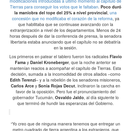
modificaciones introducidas a último momento al capítulo de
Tierras para conseguir los votos que le faltaban
.
Poco duró
la maniobra del tope del 25% a nivel provincial
,
una
concesión que no modificaba el corazón de la reforma
, ya
que habilitaba que se continuase avanzando con la
extranjerización a nivel de los departamentos. Menos de 24
horas después de dar la conferencia de prensa, la senadora
libertaria estaba anunciando que el capítulo no se debatiría
en la sesión.
Los primeros en patear el tablero fueron los radicales
Flavio
Fama
y
Daniel Kroneberger
, que la noche anterior se
mantenían reacios a acompañar el capítulo de Tierras. Esta
decisión, sumada a la incomodidad de otros aliados –como
Edith Terenzi
– y a la rebelión de los senadores misioneros,
Carlos Arce
y
Sonia Rojas Decut
, inclinaron la cancha en
favor de la oposición. Pero fue el pronunciamiento del
gobernador Tucumán,
Osvaldo Jaldo
, al día siguiente lo
que terminó de hundir las esperanzas del Gobierno.
“Yo creo que de ninguna manera tenemos que entregar un
metro cuadrado de tierra argentina a los extranjeros, que