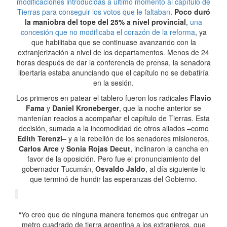
modificaciones introducidas a último momento al capítulo de
Tierras para conseguir los votos que le faltaban
.
Poco duró
la maniobra del tope del 25% a nivel provincial
,
una
concesión que no modificaba el corazón de la reforma
, ya
que habilitaba que se continuase avanzando con la
extranjerización a nivel de los departamentos. Menos de 24
horas después de dar la conferencia de prensa, la senadora
libertaria estaba anunciando que el capítulo no se debatiría
en la sesión.
Los primeros en patear el tablero fueron los radicales
Flavio
Fama
y
Daniel Kroneberger
, que la noche anterior se
mantenían reacios a acompañar el capítulo de Tierras. Esta
decisión, sumada a la incomodidad de otros aliados –como
Edith Terenzi
– y a la rebelión de los senadores misioneros,
Carlos Arce
y
Sonia Rojas Decut
, inclinaron la cancha en
favor de la oposición. Pero fue el pronunciamiento del
gobernador Tucumán,
Osvaldo Jaldo
, al día siguiente lo
que terminó de hundir las esperanzas del Gobierno.
“Yo creo que de ninguna manera tenemos que entregar un
metro cuadrado de tierra argentina a los extranjeros, que