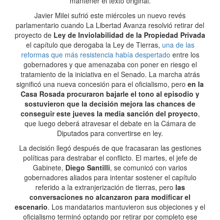
mantener el texto original.
Javier Milei sufrió este miércoles un nuevo revés
parlamentario cuando La Libertad Avanza resolvió retirar del
proyecto de
Ley de Inviolabilidad de la Propiedad Privada
el capítulo que derogaba la Ley de Tierras,
una de las
reformas que más resistencia había despertado
entre los
gobernadores y que amenazaba con poner en riesgo el
tratamiento de la iniciativa en el Senado. La marcha atrás
significó una nueva concesión para el oficialismo, pero
en la
Casa Rosada procuraron bajarle el tono al episodio y
sostuvieron que la decisión mejora las chances de
conseguir este jueves la media sanción del proyecto
,
que luego deberá atravesar el debate en la Cámara de
Diputados para convertirse en ley.
La decisión llegó después de que fracasaran las gestiones
políticas para destrabar el conflicto. El martes, el jefe de
Gabinete,
Diego Santilli
, se comunicó con varios
gobernadores aliados para intentar sostener el capítulo
referido a la extranjerización de tierras, pero
las
conversaciones no alcanzaron para modificar el
escenario
. Los mandatarios mantuvieron sus objeciones y el
oficialismo terminó optando por retirar por completo ese