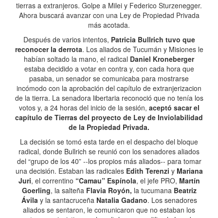
tierras a extranjeros. Golpe a Milei y Federico Sturzenegger.
Ahora buscará avanzar con una Ley de Propiedad Privada
más acotada.
Después de varios intentos,
Patricia Bullrich tuvo que
reconocer la derrota
. Los aliados de Tucumán y Misiones le
habían soltado la mano, el radical
Daniel Kroneberger
estaba decidido a votar en contra y, con cada hora que
pasaba, un senador se comunicaba para mostrarse
incómodo con la aprobación del capítulo de extranjerizacion
de la tierra. La senadora libertaria reconoció que no tenía los
votos y, a 24 horas del inicio de la sesión,
aceptó sacar el
capítulo de Tierras del proyecto de Ley de Inviolabilidad
de la Propiedad Privada.
La decisión se tomó esta tarde en el despacho del bloque
radical, donde Bullrich se reunió con los senadores aliados
del “grupo de los 40” --los propios más aliados-- para tomar
una decisión. Estaban las radicales
Edith Terenzi
y
Mariana
Juri
, el correntino
“Camau” Espínola
, el jefe PRO,
Martín
Goerling
, la salteña
Flavia Royón,
la tucumana
Beatriz
Ávila
y la santacruceña
Natalia Gadano
. Los senadores
aliados se sentaron, le comunicaron que no estaban los