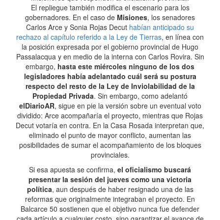
El repliegue también modifica el escenario para los
gobernadores. En el caso de
Misiones
, los senadores
Carlos Arce y Sonia Rojas Decut
habían anticipado su
rechazo al capítulo referido a la Ley de Tierras
, en línea con
la posición expresada por el gobierno provincial de Hugo
Passalacqua y en medio de la interna con Carlos Rovira. Sin
embargo,
hasta este miércoles ninguno de los dos
legisladores había adelantado cuál será su postura
respecto del resto de la Ley de Inviolabilidad de la
Propiedad Privada
. Sin embargo, como adelantó
elDiarioAR
, sigue en pie la versión sobre un eventual voto
dividido: Arce acompañaría el proyecto, mientras que Rojas
Decut votaría en contra. En la Casa Rosada interpretan que,
eliminado el punto de mayor conflicto, aumentan las
posibilidades de sumar el acompañamiento de los bloques
provinciales.
Si esa apuesta se confirma,
el oficialismo buscará
presentar la sesión del jueves como una victoria
política
, aun después de haber resignado una de las
reformas que originalmente integraban el proyecto. En
Balcarce 50 sostienen que el objetivo nunca fue defender
cada artículo a cualquier costo, sino garantizar el avance de