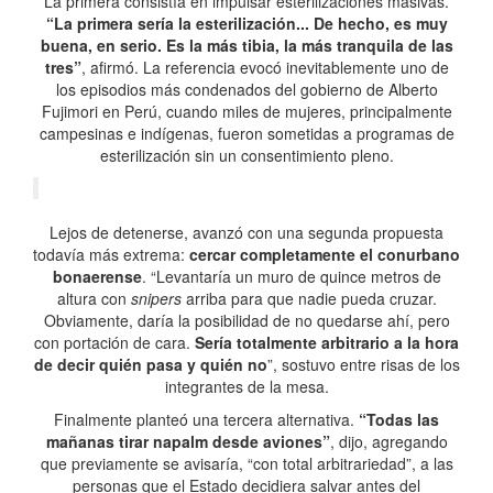
La primera consistía en impulsar esterilizaciones masivas.
“La primera sería la esterilización... De hecho, es muy
buena, en serio. Es la más tibia, la más tranquila de las
tres”
, afirmó. La referencia evocó inevitablemente uno de
los episodios más condenados del gobierno de Alberto
Fujimori en Perú, cuando miles de mujeres, principalmente
campesinas e indígenas, fueron sometidas a programas de
esterilización sin un consentimiento pleno.
Lejos de detenerse, avanzó con una segunda propuesta
todavía más extrema:
cercar completamente el conurbano
bonaerense
. “Levantaría un muro de quince metros de
altura con
snipers
arriba para que nadie pueda cruzar.
Obviamente, daría la posibilidad de no quedarse ahí, pero
con portación de cara.
Sería totalmente arbitrario a la hora
de decir quién pasa y quién no
”, sostuvo entre risas de los
integrantes de la mesa.
Finalmente planteó una tercera alternativa.
“Todas las
mañanas tirar napalm desde aviones”
, dijo, agregando
que previamente se avisaría, “con total arbitrariedad”, a las
personas que el Estado decidiera salvar antes del