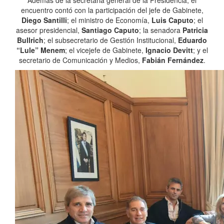
Además de la secretaria general de la Presidencia, el
encuentro contó con la participación del jefe de Gabinete,
Diego Santilli
; el ministro de Economía,
Luis Caputo
; el
asesor presidencial,
Santiago Caputo
; la senadora
Patricia
Bullrich
; el subsecretario de Gestión Institucional,
Eduardo
“Lule” Menem
; el vicejefe de Gabinete,
Ignacio Devitt
; y el
secretario de Comunicación y Medios,
Fabián Fernández
.