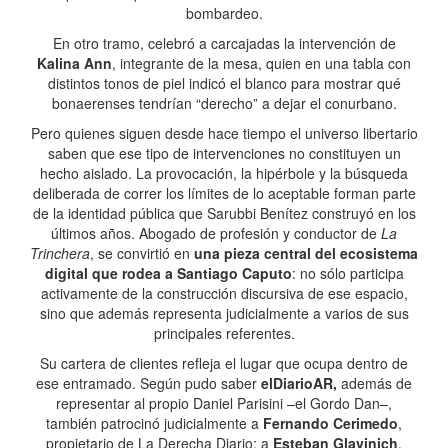
bombardeo.
En otro tramo, celebró a carcajadas la intervención de
Kalina Ann
, integrante de la mesa, quien en una tabla con
distintos tonos de piel indicó el blanco para mostrar qué
bonaerenses tendrían “derecho” a dejar el conurbano.
Pero quienes siguen desde hace tiempo el universo libertario
saben que ese tipo de intervenciones no constituyen un
hecho aislado. La provocación, la hipérbole y la búsqueda
deliberada de correr los límites de lo aceptable forman parte
de la identidad pública que Sarubbi Benítez construyó en los
últimos años. Abogado de profesión y conductor de
La
Trinchera
, se convirtió en
una pieza central del ecosistema
digital que rodea a Santiago Caputo
: no sólo participa
activamente de la construcción discursiva de ese espacio,
sino que además representa judicialmente a varios de sus
principales referentes.
Su cartera de clientes refleja el lugar que ocupa dentro de
ese entramado. Según pudo saber
elDiarioAR,
además de
representar al propio Daniel Parisini –el Gordo Dan–,
también patrocinó judicialmente a
Fernando Cerimedo
,
propietario de La Derecha Diario; a
Esteban Glavinich
,