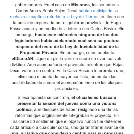
gobernadores. En el caso de
Misiones
, los senadores
Carlos Arce y Sonia Rojas Decut
habían anticipado su
rechazo al capítulo referido a la Ley de Tierras
, en línea con
la posición expresada por el gobierno provincial de Hugo
Passalacqua y en medio de la interna con Carlos Rovira. Sin
embargo,
hasta este miércoles ninguno de los dos
legisladores había adelantado cuál será su postura
respecto del resto de la Ley de Inviolabilidad de la
Propiedad Privada
. Sin embargo, como adelantó
elDiarioAR
, sigue en pie la versión sobre un eventual voto
dividido: Arce acompañaría el proyecto, mientras que Rojas
Decut votaría en contra. En la Casa Rosada interpretan que,
eliminado el punto de mayor conflicto, aumentan las
posibilidades de sumar el acompañamiento de los bloques
provinciales.
Si esa apuesta se confirma,
el oficialismo buscará
presentar la sesión del jueves como una victoria
política
, aun después de haber resignado una de las
reformas que originalmente integraban el proyecto. En
Balcarce 50 sostienen que el objetivo nunca fue defender
cada artículo a cualquier costo, sino garantizar el avance de
una iniciativa que consideran central para su programa