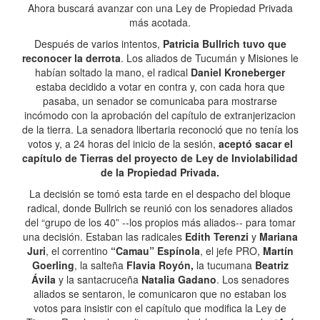
Ahora buscará avanzar con una Ley de Propiedad Privada
más acotada.
Después de varios intentos,
Patricia Bullrich tuvo que
reconocer la derrota
. Los aliados de Tucumán y Misiones le
habían soltado la mano, el radical
Daniel Kroneberger
estaba decidido a votar en contra y, con cada hora que
pasaba, un senador se comunicaba para mostrarse
incómodo con la aprobación del capítulo de extranjerizacion
de la tierra. La senadora libertaria reconoció que no tenía los
votos y, a 24 horas del inicio de la sesión,
aceptó sacar el
capítulo de Tierras del proyecto de Ley de Inviolabilidad
de la Propiedad Privada.
La decisión se tomó esta tarde en el despacho del bloque
radical, donde Bullrich se reunió con los senadores aliados
del “grupo de los 40” --los propios más aliados-- para tomar
una decisión. Estaban las radicales
Edith Terenzi
y
Mariana
Juri
, el correntino
“Camau” Espínola
, el jefe PRO,
Martín
Goerling
, la salteña
Flavia Royón,
la tucumana
Beatriz
Ávila
y la santacruceña
Natalia Gadano
. Los senadores
aliados se sentaron, le comunicaron que no estaban los
votos para insistir con el capítulo que modifica la Ley de