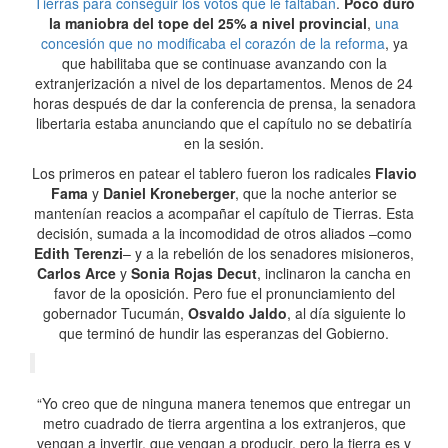
Tierras para conseguir los votos que le faltaban
.
Poco duró
la maniobra del tope del 25% a nivel provincial
,
una
concesión que no modificaba el corazón de la reforma
, ya
que habilitaba que se continuase avanzando con la
extranjerización a nivel de los departamentos. Menos de 24
horas después de dar la conferencia de prensa, la senadora
libertaria estaba anunciando que el capítulo no se debatiría
en la sesión.
Los primeros en patear el tablero fueron los radicales
Flavio
Fama
y
Daniel Kroneberger
, que la noche anterior se
mantenían reacios a acompañar el capítulo de Tierras. Esta
decisión, sumada a la incomodidad de otros aliados –como
Edith Terenzi
– y a la rebelión de los senadores misioneros,
Carlos Arce
y
Sonia Rojas Decut
, inclinaron la cancha en
favor de la oposición. Pero fue el pronunciamiento del
gobernador Tucumán,
Osvaldo Jaldo
, al día siguiente lo
que terminó de hundir las esperanzas del Gobierno.
“Yo creo que de ninguna manera tenemos que entregar un
metro cuadrado de tierra argentina a los extranjeros, que
vengan a invertir, que vengan a producir, pero la tierra es y