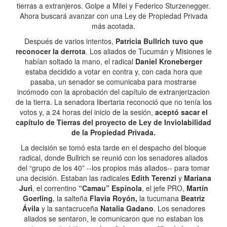
tierras a extranjeros. Golpe a Milei y Federico Sturzenegger.
Ahora buscará avanzar con una Ley de Propiedad Privada
más acotada.
Después de varios intentos,
Patricia Bullrich tuvo que
reconocer la derrota
. Los aliados de Tucumán y Misiones le
habían soltado la mano, el radical
Daniel Kroneberger
estaba decidido a votar en contra y, con cada hora que
pasaba, un senador se comunicaba para mostrarse
incómodo con la aprobación del capítulo de extranjerizacion
de la tierra. La senadora libertaria reconoció que no tenía los
votos y, a 24 horas del inicio de la sesión,
aceptó sacar el
capítulo de Tierras del proyecto de Ley de Inviolabilidad
de la Propiedad Privada.
La decisión se tomó esta tarde en el despacho del bloque
radical, donde Bullrich se reunió con los senadores aliados
del “grupo de los 40” --los propios más aliados-- para tomar
una decisión. Estaban las radicales
Edith Terenzi
y
Mariana
Juri
, el correntino
“Camau” Espínola
, el jefe PRO,
Martín
Goerling
, la salteña
Flavia Royón,
la tucumana
Beatriz
Ávila
y la santacruceña
Natalia Gadano
. Los senadores
aliados se sentaron, le comunicaron que no estaban los