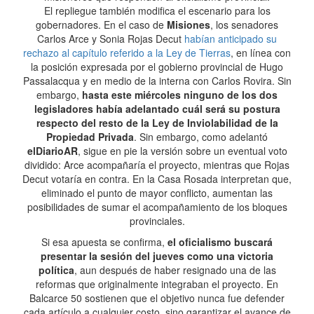
El repliegue también modifica el escenario para los
gobernadores. En el caso de
Misiones
, los senadores
Carlos Arce y Sonia Rojas Decut
habían anticipado su
rechazo al capítulo referido a la Ley de Tierras
, en línea con
la posición expresada por el gobierno provincial de Hugo
Passalacqua y en medio de la interna con Carlos Rovira. Sin
embargo,
hasta este miércoles ninguno de los dos
legisladores había adelantado cuál será su postura
respecto del resto de la Ley de Inviolabilidad de la
Propiedad Privada
. Sin embargo, como adelantó
elDiarioAR
, sigue en pie la versión sobre un eventual voto
dividido: Arce acompañaría el proyecto, mientras que Rojas
Decut votaría en contra. En la Casa Rosada interpretan que,
eliminado el punto de mayor conflicto, aumentan las
posibilidades de sumar el acompañamiento de los bloques
provinciales.
Si esa apuesta se confirma,
el oficialismo buscará
presentar la sesión del jueves como una victoria
política
, aun después de haber resignado una de las
reformas que originalmente integraban el proyecto. En
Balcarce 50 sostienen que el objetivo nunca fue defender
cada artículo a cualquier costo, sino garantizar el avance de