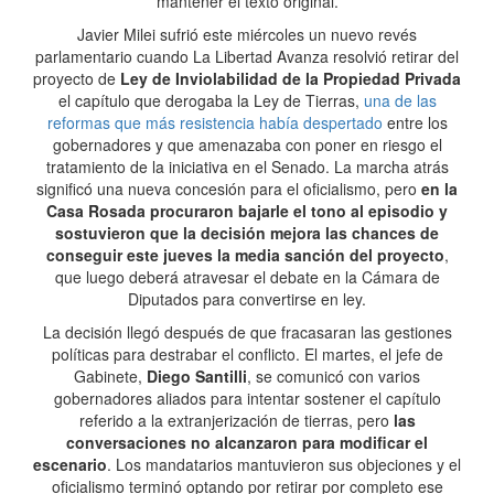
mantener el texto original.
Javier Milei sufrió este miércoles un nuevo revés
parlamentario cuando La Libertad Avanza resolvió retirar del
proyecto de
Ley de Inviolabilidad de la Propiedad Privada
el capítulo que derogaba la Ley de Tierras,
una de las
reformas que más resistencia había despertado
entre los
gobernadores y que amenazaba con poner en riesgo el
tratamiento de la iniciativa en el Senado. La marcha atrás
significó una nueva concesión para el oficialismo, pero
en la
Casa Rosada procuraron bajarle el tono al episodio y
sostuvieron que la decisión mejora las chances de
conseguir este jueves la media sanción del proyecto
,
que luego deberá atravesar el debate en la Cámara de
Diputados para convertirse en ley.
La decisión llegó después de que fracasaran las gestiones
políticas para destrabar el conflicto. El martes, el jefe de
Gabinete,
Diego Santilli
, se comunicó con varios
gobernadores aliados para intentar sostener el capítulo
referido a la extranjerización de tierras, pero
las
conversaciones no alcanzaron para modificar el
escenario
. Los mandatarios mantuvieron sus objeciones y el
oficialismo terminó optando por retirar por completo ese