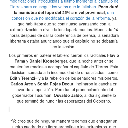
modificaciones introducidas a último momento al capítulo de
Tierras para conseguir los votos que le faltaban
.
Poco duró
la maniobra del tope del 25% a nivel provincial
,
una
concesión que no modificaba el corazón de la reforma
, ya
que habilitaba que se continuase avanzando con la
extranjerización a nivel de los departamentos. Menos de 24
horas después de dar la conferencia de prensa, la senadora
libertaria estaba anunciando que el capítulo no se debatiría
en la sesión.
Los primeros en patear el tablero fueron los radicales
Flavio
Fama
y
Daniel Kroneberger
, que la noche anterior se
mantenían reacios a acompañar el capítulo de Tierras. Esta
decisión, sumada a la incomodidad de otros aliados –como
Edith Terenzi
– y a la rebelión de los senadores misioneros,
Carlos Arce
y
Sonia Rojas Decut
, inclinaron la cancha en
favor de la oposición. Pero fue el pronunciamiento del
gobernador Tucumán,
Osvaldo Jaldo
, al día siguiente lo
que terminó de hundir las esperanzas del Gobierno.
“Yo creo que de ninguna manera tenemos que entregar un
metro cuadrado de tierra argentina a los extranjeros, que