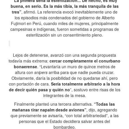
“La primera sería la esterilización... De hecho, es muy
buena, en serio. Es la más tibia, la más tranquila de las
tres”
, afirmó. La referencia evocó inevitablemente uno de
los episodios más condenados del gobierno de Alberto
Fujimori en Perú, cuando miles de mujeres, principalmente
campesinas e indígenas, fueron sometidas a programas de
esterilización sin un consentimiento pleno.
Lejos de detenerse, avanzó con una segunda propuesta
todavía más extrema:
cercar completamente el conurbano
bonaerense
. “Levantaría un muro de quince metros de
altura con
snipers
arriba para que nadie pueda cruzar.
Obviamente, daría la posibilidad de no quedarse ahí, pero
con portación de cara.
Sería totalmente arbitrario a la hora
de decir quién pasa y quién no
”, sostuvo entre risas de los
integrantes de la mesa.
Finalmente planteó una tercera alternativa.
“Todas las
mañanas tirar napalm desde aviones”
, dijo, agregando
que previamente se avisaría, “con total arbitrariedad”, a las
personas que el Estado decidiera salvar antes del
bombardeo.