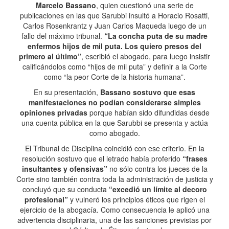
Marcelo Bassano
, quien cuestionó una serie de
publicaciones en las que Sarubbi insultó a Horacio Rosatti,
Carlos Rosenkrantz y Juan Carlos Maqueda luego de un
fallo del máximo tribunal.
“La concha puta de su madre
enfermos hijos de mil puta. Los quiero presos del
primero al último”
, escribió el abogado, para luego insistir
calificándolos como “hijos de mil puta” y definir a la Corte
como “la peor Corte de la historia humana”.
En su presentación,
Bassano sostuvo que esas
manifestaciones no podían considerarse simples
opiniones privadas
porque habían sido difundidas desde
una cuenta pública en la que Sarubbi se presenta y actúa
como abogado.
El Tribunal de Disciplina coincidió con ese criterio. En la
resolución sostuvo que el letrado había proferido
“frases
insultantes y ofensivas”
no sólo contra los jueces de la
Corte sino también contra toda la administración de justicia y
concluyó que su conducta
“excedió un límite al decoro
profesional”
y vulneró los principios éticos que rigen el
ejercicio de la abogacía. Como consecuencia le aplicó una
advertencia disciplinaria, una de las sanciones previstas por