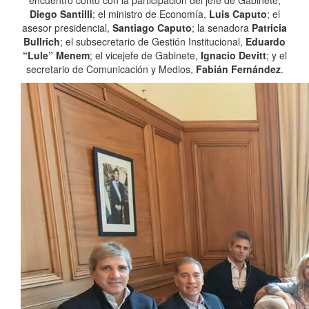
encuentro contó con la participación del jefe de Gabinete,
Diego Santilli
; el ministro de Economía,
Luis Caputo
; el
asesor presidencial,
Santiago Caputo
; la senadora
Patricia
Bullrich
; el subsecretario de Gestión Institucional,
Eduardo
“Lule” Menem
; el vicejefe de Gabinete,
Ignacio Devitt
; y el
secretario de Comunicación y Medios,
Fabián Fernández
.