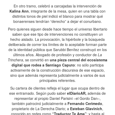
En otro tramo, celebró a carcajadas la intervención de
Kalina Ann
, integrante de la mesa, quien en una tabla con
distintos tonos de piel indicó el blanco para mostrar qué
bonaerenses tendrían “derecho” a dejar el conurbano.
Pero quienes siguen desde hace tiempo el universo libertario
saben que ese tipo de intervenciones no constituyen un
hecho aislado. La provocación, la hipérbole y la búsqueda
deliberada de correr los límites de lo aceptable forman parte
de la identidad pública que Sarubbi Benítez construyó en los
últimos años. Abogado de profesión y conductor de
La
Trinchera
, se convirtió en
una pieza central del ecosistema
digital que rodea a Santiago Caputo
: no sólo participa
activamente de la construcción discursiva de ese espacio,
sino que además representa judicialmente a varios de sus
principales referentes.
Su cartera de clientes refleja el lugar que ocupa dentro de
ese entramado. Según pudo saber
elDiarioAR,
además de
representar al propio Daniel Parisini –el Gordo Dan–,
también patrocinó judicialmente a
Fernando Cerimedo
,
propietario de La Derecha Diario; a
Esteban Glavinich
,
conocido en redes como
“Traductor Te Ama”
; y hasta al