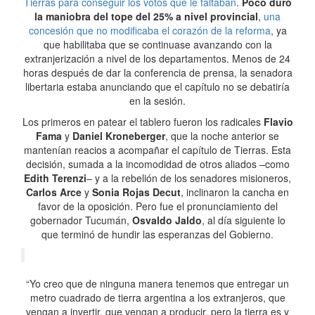
Tierras para conseguir los votos que le faltaban
.
Poco duró
la maniobra del tope del 25% a nivel provincial
,
una
concesión que no modificaba el corazón de la reforma
, ya
que habilitaba que se continuase avanzando con la
extranjerización a nivel de los departamentos. Menos de 24
horas después de dar la conferencia de prensa, la senadora
libertaria estaba anunciando que el capítulo no se debatiría
en la sesión.
Los primeros en patear el tablero fueron los radicales
Flavio
Fama
y
Daniel Kroneberger
, que la noche anterior se
mantenían reacios a acompañar el capítulo de Tierras. Esta
decisión, sumada a la incomodidad de otros aliados –como
Edith Terenzi
– y a la rebelión de los senadores misioneros,
Carlos Arce
y
Sonia Rojas Decut
, inclinaron la cancha en
favor de la oposición. Pero fue el pronunciamiento del
gobernador Tucumán,
Osvaldo Jaldo
, al día siguiente lo
que terminó de hundir las esperanzas del Gobierno.
“Yo creo que de ninguna manera tenemos que entregar un
metro cuadrado de tierra argentina a los extranjeros, que
vengan a invertir, que vengan a producir, pero la tierra es y