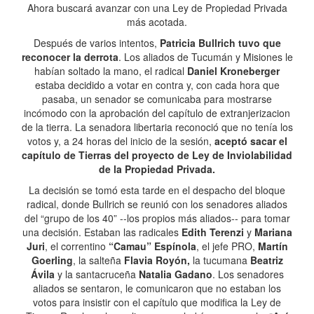
Ahora buscará avanzar con una Ley de Propiedad Privada
más acotada.
Después de varios intentos,
Patricia Bullrich tuvo que
reconocer la derrota
. Los aliados de Tucumán y Misiones le
habían soltado la mano, el radical
Daniel Kroneberger
estaba decidido a votar en contra y, con cada hora que
pasaba, un senador se comunicaba para mostrarse
incómodo con la aprobación del capítulo de extranjerizacion
de la tierra. La senadora libertaria reconoció que no tenía los
votos y, a 24 horas del inicio de la sesión,
aceptó sacar el
capítulo de Tierras del proyecto de Ley de Inviolabilidad
de la Propiedad Privada.
La decisión se tomó esta tarde en el despacho del bloque
radical, donde Bullrich se reunió con los senadores aliados
del “grupo de los 40” --los propios más aliados-- para tomar
una decisión. Estaban las radicales
Edith Terenzi
y
Mariana
Juri
, el correntino
“Camau” Espínola
, el jefe PRO,
Martín
Goerling
, la salteña
Flavia Royón,
la tucumana
Beatriz
Ávila
y la santacruceña
Natalia Gadano
. Los senadores
aliados se sentaron, le comunicaron que no estaban los
votos para insistir con el capítulo que modifica la Ley de