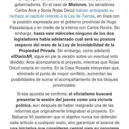
gobernadores. En el caso de
Misiones
, los senadores
Carlos Arce y Sonia Rojas Decut
habían anticipado su
rechazo al capítulo referido a la Ley de Tierras
, en línea con
la posición expresada por el gobierno provincial de Hugo
Passalacqua y en medio de la interna con Carlos Rovira. Sin
embargo,
hasta este miércoles ninguno de los dos
legisladores había adelantado cuál será su postura
respecto del resto de la Ley de Inviolabilidad de la
Propiedad Privada
. Sin embargo, como adelantó
elDiarioAR
, sigue en pie la versión sobre un eventual voto
dividido: Arce acompañaría el proyecto, mientras que Rojas
Decut votaría en contra. En la Casa Rosada interpretan que,
eliminado el punto de mayor conflicto, aumentan las
posibilidades de sumar el acompañamiento de los bloques
provinciales.
Si esa apuesta se confirma,
el oficialismo buscará
presentar la sesión del jueves como una victoria
política
, aun después de haber resignado una de las
reformas que originalmente integraban el proyecto. En
Balcarce 50 sostienen que el objetivo nunca fue defender
cada artículo a cualquier costo, sino garantizar el avance de
una iniciativa que consideran central para su programa