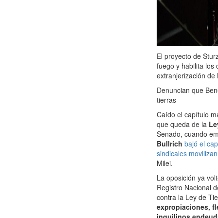
El proyecto de Stur
fuego y habilita los
extranjerización de 
Denuncian que Bene
tierras
Caído el capítulo m
que queda de la
Le
Senado, cuando emp
Bullrich
bajó el cap
sindicales movilizan
Milei.
La oposición ya vol
Registro Nacional d
contra la Ley de Ti
expropiaciones, fl
inquilinos endeud