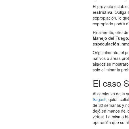
El proyecto establ
restrictiva
. Obliga 
expropiación, lo qu
expropiado podrá di
Finalmente, otro de
Manejo del Fuego, 
especulación inmob
Originalmente, el p
nativos o áreas prot
aliados se mostraro
solo eliminar la pro
El caso S
Al comienzo de la s
Sagasti,
quien solic
de 32 semanas y no 
dejó en manos de lo
virtual. Lo mismo h
operación que se hi