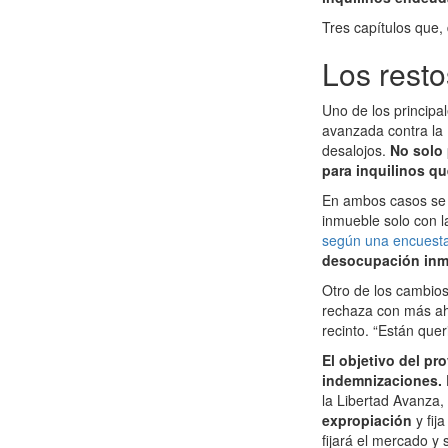
Tres capítulos que,
Los resto
Uno de los principa
avanzada contra la 
desalojos.
No solo 
para inquilinos qu
En ambos casos se h
inmueble solo con l
según una encuesta 
desocupación inme
Otro de los cambios
rechaza con más ahín
recinto. “Están quer
El objetivo del pr
indemnizaciones.
la Libertad Avanza
expropiación
y fi
fijará el mercado y s