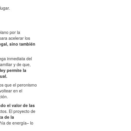
lugar.
lano por la
para acelerar los
gal, sino también
rega inmediata del
amiliar y de que,
 ley permite la
ual.
tos que el peronismo
voltear en el
ción.
do el valor de las
tos. El proyecto de
a de la
ñía de energía– lo