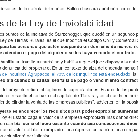
 después de la derrota del martes, Bullrich buscará aprobar a como dé 
s de la Ley de Inviolabilidad
les puntos de la iniciativa de Sturzenegger, que quedó en un segundo p
Ley de Tierras Rurales, es el que modifica el Código Civil y Comercial 
para las personas que estén ocupando un domicilio de manera ile
e adeudan el pago del alquiler o se les haya vencido el contrato.
abilita un trámite sumarísimo y habilita a que el juez disponga la ent
a denuncia del propietario. En un contexto de alza del endeudamiento f
de Inquilinos Agrupados, el 70% de los inquilinos está endeudado
,
la
diata cuando la causal sea falta de pago o vencimiento contract
 del proyecto refiere al régimen de expropiaciónes. Es uno de los pun
co, resuelto el rechazo del capítulo de Tierras, y es el que intentará 
iendo blindar la venta de las empresas públicas”, advierten en la oposi
oyecto es endurecer los requisitos para poder expropiar, aumentan
Hoy el Estado paga el valor de la empresa expropiada más daños direc
, en cambio,
suma el lucro cesante cuando sea consecuencia direct
ja que el valor del bien expropiado –una represa, un camino, una compa
e actualizará por inflación.