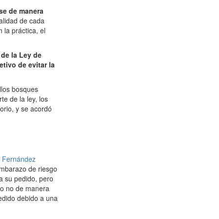
rse de manera
nalidad de cada
la práctica, el
 de la Ley de
tivo de evitar la
ellos bosques
e de la ley, los
orio, y se acordó
l Fernández
embarazo de riesgo
a su pedido, pero
r o no de manera
pedido debido a una