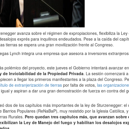
zenegger avanza sobre el régimen de expropiaciones, flexibiliza la Ley
 desalojos exprés para inquilinos endeudados. Pese a la caída del capít
las tierras se espera una gran movilización frente al Congreso.
gas Lynch integra una empresa que asesora a inversores extranjeros
ás polémico del proyecto, este jueves el Gobierno intentará avanzar en
y de Inviolabilidad de la Propiedad Privada
. La sesión comenzará a 
iecen a llegar los primeros manifestantes a la plaza del Congreso. P
ítulo de extranjerización de tierras
por falta de votos,
las organizacione
igual y aspiran a dar una gran demostración de fuerza en contra del g
teó dos de los capítulos más importantes de la ley de Sturzenegger: el 
e Barrios Populares (ReNaBaP), muy resistido por la Iglesia Católica, 
erras Rurales.
Pero quedan tres capítulos más, que avanzan sobre 
exibilizan la Ley de Manejo del fuego y habilitan los desalojos ex
ados.