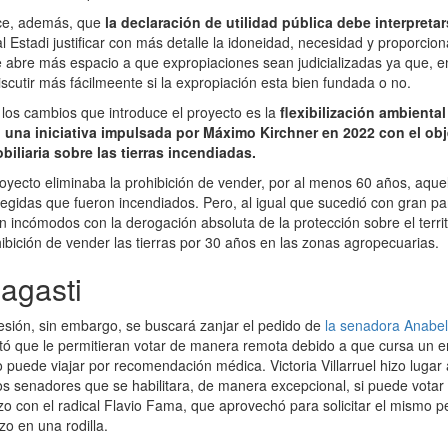
ece, además, que
la declaración de utilidad pública debe interpreta
al Estadi justificar con más detalle la idoneidad, necesidad y proporcio
e abre más espacio a que expropiaciones sean judicializadas ya que, en 
scutir más fácilmeente si la expropiación esta bien fundada o no.
 los cambios que introduce el proyecto es la
flexibilización ambiental
una iniciativa impulsada por Máximo Kirchner en 2022 con el obje
iliaria sobre las tierras incendiadas.
royecto eliminaba la prohibición de vender, por al menos 60 años, aqu
egidas que fueron incendiados. Pero, al igual que sucedió con gran part
n incómodos con la derogación absoluta de la protección sobre el territ
hibición de vender las tierras por 30 años en las zonas agropecuarias.
agasti
esión, sin embargo, se buscará zanjar el pedido de
la senadora Anabe
itó que le permitieran votar de manera remota debido a que cursa un 
puede viajar por recomendación médica. Victoria Villarruel hizo lugar 
s senadores que se habilitara, de manera excepcional, si puede vota
izo con el radical Flavio Fama, que aprovechó para solicitar el mismo 
zo en una rodilla.