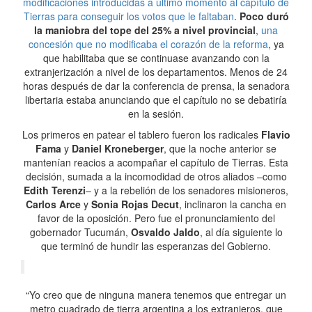
modificaciones introducidas a último momento al capítulo de
Tierras para conseguir los votos que le faltaban
.
Poco duró
la maniobra del tope del 25% a nivel provincial
,
una
concesión que no modificaba el corazón de la reforma
, ya
que habilitaba que se continuase avanzando con la
extranjerización a nivel de los departamentos. Menos de 24
horas después de dar la conferencia de prensa, la senadora
libertaria estaba anunciando que el capítulo no se debatiría
en la sesión.
Los primeros en patear el tablero fueron los radicales
Flavio
Fama
y
Daniel Kroneberger
, que la noche anterior se
mantenían reacios a acompañar el capítulo de Tierras. Esta
decisión, sumada a la incomodidad de otros aliados –como
Edith Terenzi
– y a la rebelión de los senadores misioneros,
Carlos Arce
y
Sonia Rojas Decut
, inclinaron la cancha en
favor de la oposición. Pero fue el pronunciamiento del
gobernador Tucumán,
Osvaldo Jaldo
, al día siguiente lo
que terminó de hundir las esperanzas del Gobierno.
“Yo creo que de ninguna manera tenemos que entregar un
metro cuadrado de tierra argentina a los extranjeros, que