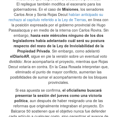
El repliegue también modifica el escenario para los
gobernadores. En el caso de
Misiones
, los senadores
Carlos Arce y Sonia Rojas Decut
habían anticipado su
rechazo al capítulo referido a la Ley de Tierras
, en línea con
la posición expresada por el gobierno provincial de Hugo
Passalacqua y en medio de la interna con Carlos Rovira. Sin
embargo,
hasta este miércoles ninguno de los dos
legisladores había adelantado cuál será su postura
respecto del resto de la Ley de Inviolabilidad de la
Propiedad Privada
. Sin embargo, como adelantó
elDiarioAR
, sigue en pie la versión sobre un eventual voto
dividido: Arce acompañaría el proyecto, mientras que Rojas
Decut votaría en contra. En la Casa Rosada interpretan que,
eliminado el punto de mayor conflicto, aumentan las
posibilidades de sumar el acompañamiento de los bloques
provinciales.
Si esa apuesta se confirma,
el oficialismo buscará
presentar la sesión del jueves como una victoria
política
, aun después de haber resignado una de las
reformas que originalmente integraban el proyecto. En
Balcarce 50 sostienen que el objetivo nunca fue defender
cada artículo a cualquier costo, sino garantizar el avance de