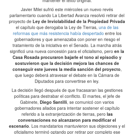
mantener el texto original.
Javier Milei sufrió este miércoles un nuevo revés
parlamentario cuando La Libertad Avanza resolvió retirar del
proyecto de
Ley de Inviolabilidad de la Propiedad Privada
el capítulo que derogaba la Ley de Tierras,
una de las
reformas que más resistencia había despertado
entre los
gobernadores y que amenazaba con poner en riesgo el
tratamiento de la iniciativa en el Senado. La marcha atrás
significó una nueva concesión para el oficialismo, pero
en la
Casa Rosada procuraron bajarle el tono al episodio y
sostuvieron que la decisión mejora las chances de
conseguir este jueves la media sanción del proyecto
,
que luego deberá atravesar el debate en la Cámara de
Diputados para convertirse en ley.
La decisión llegó después de que fracasaran las gestiones
políticas para destrabar el conflicto. El martes, el jefe de
Gabinete,
Diego Santilli
, se comunicó con varios
gobernadores aliados para intentar sostener el capítulo
referido a la extranjerización de tierras, pero
las
conversaciones no alcanzaron para modificar el
escenario
. Los mandatarios mantuvieron sus objeciones y el
oficialismo terminó optando por retirar por completo ese