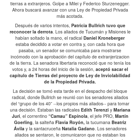
tierras a extranjeros. Golpe a Milei y Federico Sturzenegger.
Ahora buscará avanzar con una Ley de Propiedad Privada
más acotada.
Después de varios intentos,
Patricia Bullrich tuvo que
reconocer la derrota
. Los aliados de Tucumán y Misiones le
habían soltado la mano, el radical
Daniel Kroneberger
estaba decidido a votar en contra y, con cada hora que
pasaba, un senador se comunicaba para mostrarse
incómodo con la aprobación del capítulo de extranjerizacion
de la tierra. La senadora libertaria reconoció que no tenía los
votos y, a 24 horas del inicio de la sesión,
aceptó sacar el
capítulo de Tierras del proyecto de Ley de Inviolabilidad
de la Propiedad Privada.
La decisión se tomó esta tarde en el despacho del bloque
radical, donde Bullrich se reunió con los senadores aliados
del “grupo de los 40” --los propios más aliados-- para tomar
una decisión. Estaban las radicales
Edith Terenzi
y
Mariana
Juri
, el correntino
“Camau” Espínola
, el jefe PRO,
Martín
Goerling
, la salteña
Flavia Royón,
la tucumana
Beatriz
Ávila
y la santacruceña
Natalia Gadano
. Los senadores
aliados se sentaron, le comunicaron que no estaban los