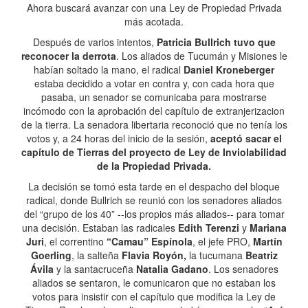
Ahora buscará avanzar con una Ley de Propiedad Privada
más acotada.
Después de varios intentos,
Patricia Bullrich tuvo que
reconocer la derrota
. Los aliados de Tucumán y Misiones le
habían soltado la mano, el radical
Daniel Kroneberger
estaba decidido a votar en contra y, con cada hora que
pasaba, un senador se comunicaba para mostrarse
incómodo con la aprobación del capítulo de extranjerizacion
de la tierra. La senadora libertaria reconoció que no tenía los
votos y, a 24 horas del inicio de la sesión,
aceptó sacar el
capítulo de Tierras del proyecto de Ley de Inviolabilidad
de la Propiedad Privada.
La decisión se tomó esta tarde en el despacho del bloque
radical, donde Bullrich se reunió con los senadores aliados
del “grupo de los 40” --los propios más aliados-- para tomar
una decisión. Estaban las radicales
Edith Terenzi
y
Mariana
Juri
, el correntino
“Camau” Espínola
, el jefe PRO,
Martín
Goerling
, la salteña
Flavia Royón,
la tucumana
Beatriz
Ávila
y la santacruceña
Natalia Gadano
. Los senadores
aliados se sentaron, le comunicaron que no estaban los
votos para insistir con el capítulo que modifica la Ley de