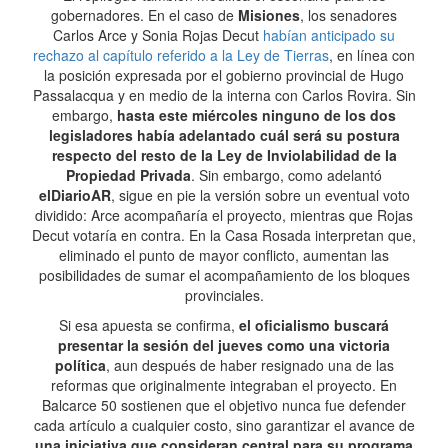
gobernadores. En el caso de
Misiones
, los senadores
Carlos Arce y Sonia Rojas Decut
habían anticipado su
rechazo al capítulo referido a la Ley de Tierras
, en línea con
la posición expresada por el gobierno provincial de Hugo
Passalacqua y en medio de la interna con Carlos Rovira. Sin
embargo,
hasta este miércoles ninguno de los dos
legisladores había adelantado cuál será su postura
respecto del resto de la Ley de Inviolabilidad de la
Propiedad Privada
. Sin embargo, como adelantó
elDiarioAR
, sigue en pie la versión sobre un eventual voto
dividido: Arce acompañaría el proyecto, mientras que Rojas
Decut votaría en contra. En la Casa Rosada interpretan que,
eliminado el punto de mayor conflicto, aumentan las
posibilidades de sumar el acompañamiento de los bloques
provinciales.
Si esa apuesta se confirma,
el oficialismo buscará
presentar la sesión del jueves como una victoria
política
, aun después de haber resignado una de las
reformas que originalmente integraban el proyecto. En
Balcarce 50 sostienen que el objetivo nunca fue defender
cada artículo a cualquier costo, sino garantizar el avance de
una iniciativa que consideran central para su programa