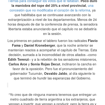
Tierras para conseguir los votos que le faltaban
.
Poco duró
la maniobra del tope del 25% a nivel provincial
,
una
concesión que no modificaba el corazón de la reforma
, ya
que habilitaba que se continuase avanzando con la
extranjerización a nivel de los departamentos. Menos de 24
horas después de dar la conferencia de prensa, la senadora
libertaria estaba anunciando que el capítulo no se debatiría
en la sesión.
Los primeros en patear el tablero fueron los radicales
Flavio
Fama
y
Daniel Kroneberger
, que la noche anterior se
mantenían reacios a acompañar el capítulo de Tierras. Esta
decisión, sumada a la incomodidad de otros aliados –como
Edith Terenzi
– y a la rebelión de los senadores misioneros,
Carlos Arce
y
Sonia Rojas Decut
, inclinaron la cancha en
favor de la oposición. Pero fue el pronunciamiento del
gobernador Tucumán,
Osvaldo Jaldo
, al día siguiente lo
que terminó de hundir las esperanzas del Gobierno.
“Yo creo que de ninguna manera tenemos que entregar un
metro cuadrado de tierra argentina a los extranjeros, que
vengan a invertir, que vengan a producir, pero la tierra es y