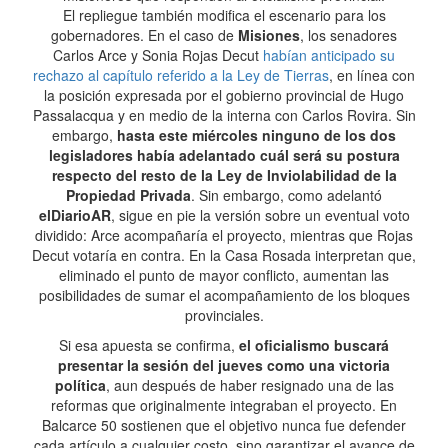
El repliegue también modifica el escenario para los
gobernadores. En el caso de
Misiones
, los senadores
Carlos Arce y Sonia Rojas Decut
habían anticipado su
rechazo al capítulo referido a la Ley de Tierras
, en línea con
la posición expresada por el gobierno provincial de Hugo
Passalacqua y en medio de la interna con Carlos Rovira. Sin
embargo,
hasta este miércoles ninguno de los dos
legisladores había adelantado cuál será su postura
respecto del resto de la Ley de Inviolabilidad de la
Propiedad Privada
. Sin embargo, como adelantó
elDiarioAR
, sigue en pie la versión sobre un eventual voto
dividido: Arce acompañaría el proyecto, mientras que Rojas
Decut votaría en contra. En la Casa Rosada interpretan que,
eliminado el punto de mayor conflicto, aumentan las
posibilidades de sumar el acompañamiento de los bloques
provinciales.
Si esa apuesta se confirma,
el oficialismo buscará
presentar la sesión del jueves como una victoria
política
, aun después de haber resignado una de las
reformas que originalmente integraban el proyecto. En
Balcarce 50 sostienen que el objetivo nunca fue defender
cada artículo a cualquier costo, sino garantizar el avance de