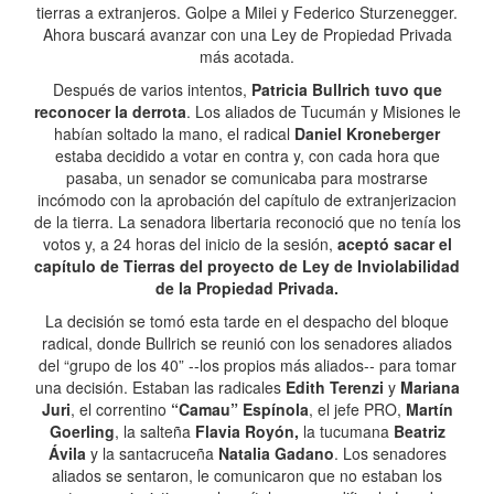
tierras a extranjeros. Golpe a Milei y Federico Sturzenegger.
Ahora buscará avanzar con una Ley de Propiedad Privada
más acotada.
Después de varios intentos,
Patricia Bullrich tuvo que
reconocer la derrota
. Los aliados de Tucumán y Misiones le
habían soltado la mano, el radical
Daniel Kroneberger
estaba decidido a votar en contra y, con cada hora que
pasaba, un senador se comunicaba para mostrarse
incómodo con la aprobación del capítulo de extranjerizacion
de la tierra. La senadora libertaria reconoció que no tenía los
votos y, a 24 horas del inicio de la sesión,
aceptó sacar el
capítulo de Tierras del proyecto de Ley de Inviolabilidad
de la Propiedad Privada.
La decisión se tomó esta tarde en el despacho del bloque
radical, donde Bullrich se reunió con los senadores aliados
del “grupo de los 40” --los propios más aliados-- para tomar
una decisión. Estaban las radicales
Edith Terenzi
y
Mariana
Juri
, el correntino
“Camau” Espínola
, el jefe PRO,
Martín
Goerling
, la salteña
Flavia Royón,
la tucumana
Beatriz
Ávila
y la santacruceña
Natalia Gadano
. Los senadores
aliados se sentaron, le comunicaron que no estaban los