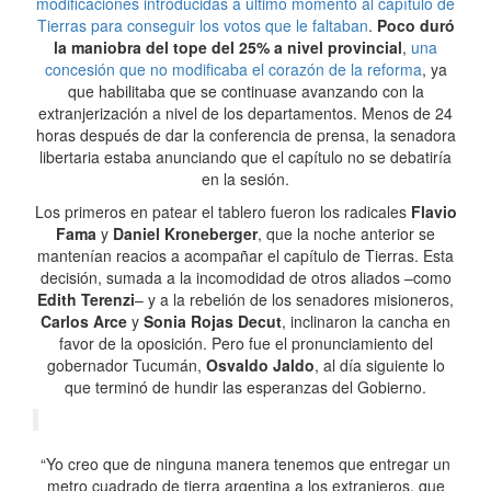
modificaciones introducidas a último momento al capítulo de
Tierras para conseguir los votos que le faltaban
.
Poco duró
la maniobra del tope del 25% a nivel provincial
,
una
concesión que no modificaba el corazón de la reforma
, ya
que habilitaba que se continuase avanzando con la
extranjerización a nivel de los departamentos. Menos de 24
horas después de dar la conferencia de prensa, la senadora
libertaria estaba anunciando que el capítulo no se debatiría
en la sesión.
Los primeros en patear el tablero fueron los radicales
Flavio
Fama
y
Daniel Kroneberger
, que la noche anterior se
mantenían reacios a acompañar el capítulo de Tierras. Esta
decisión, sumada a la incomodidad de otros aliados –como
Edith Terenzi
– y a la rebelión de los senadores misioneros,
Carlos Arce
y
Sonia Rojas Decut
, inclinaron la cancha en
favor de la oposición. Pero fue el pronunciamiento del
gobernador Tucumán,
Osvaldo Jaldo
, al día siguiente lo
que terminó de hundir las esperanzas del Gobierno.
“Yo creo que de ninguna manera tenemos que entregar un
metro cuadrado de tierra argentina a los extranjeros, que