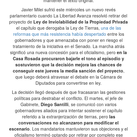
mantener el texto original.
Javier Milei sufrió este miércoles un nuevo revés
parlamentario cuando La Libertad Avanza resolvió retirar del
proyecto de
Ley de Inviolabilidad de la Propiedad Privada
el capítulo que derogaba la Ley de Tierras,
una de las
reformas que más resistencia había despertado
entre los
gobernadores y que amenazaba con poner en riesgo el
tratamiento de la iniciativa en el Senado. La marcha atrás
significó una nueva concesión para el oficialismo, pero
en la
Casa Rosada procuraron bajarle el tono al episodio y
sostuvieron que la decisión mejora las chances de
conseguir este jueves la media sanción del proyecto
,
que luego deberá atravesar el debate en la Cámara de
Diputados para convertirse en ley.
La decisión llegó después de que fracasaran las gestiones
políticas para destrabar el conflicto. El martes, el jefe de
Gabinete,
Diego Santilli
, se comunicó con varios
gobernadores aliados para intentar sostener el capítulo
referido a la extranjerización de tierras, pero
las
conversaciones no alcanzaron para modificar el
escenario
. Los mandatarios mantuvieron sus objeciones y el
oficialismo terminó optando por retirar por completo ese