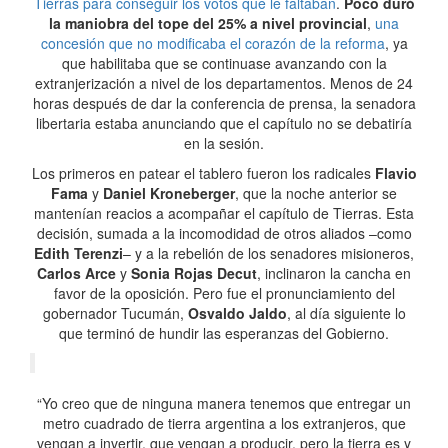
Tierras para conseguir los votos que le faltaban
.
Poco duró
la maniobra del tope del 25% a nivel provincial
,
una
concesión que no modificaba el corazón de la reforma
, ya
que habilitaba que se continuase avanzando con la
extranjerización a nivel de los departamentos. Menos de 24
horas después de dar la conferencia de prensa, la senadora
libertaria estaba anunciando que el capítulo no se debatiría
en la sesión.
Los primeros en patear el tablero fueron los radicales
Flavio
Fama
y
Daniel Kroneberger
, que la noche anterior se
mantenían reacios a acompañar el capítulo de Tierras. Esta
decisión, sumada a la incomodidad de otros aliados –como
Edith Terenzi
– y a la rebelión de los senadores misioneros,
Carlos Arce
y
Sonia Rojas Decut
, inclinaron la cancha en
favor de la oposición. Pero fue el pronunciamiento del
gobernador Tucumán,
Osvaldo Jaldo
, al día siguiente lo
que terminó de hundir las esperanzas del Gobierno.
“Yo creo que de ninguna manera tenemos que entregar un
metro cuadrado de tierra argentina a los extranjeros, que
vengan a invertir, que vengan a producir, pero la tierra es y