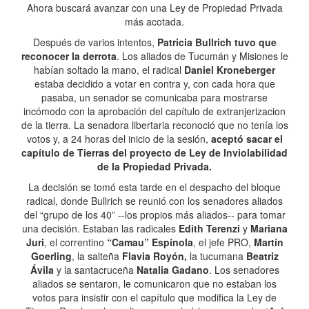
Ahora buscará avanzar con una Ley de Propiedad Privada
más acotada.
Después de varios intentos,
Patricia Bullrich tuvo que
reconocer la derrota
. Los aliados de Tucumán y Misiones le
habían soltado la mano, el radical
Daniel Kroneberger
estaba decidido a votar en contra y, con cada hora que
pasaba, un senador se comunicaba para mostrarse
incómodo con la aprobación del capítulo de extranjerizacion
de la tierra. La senadora libertaria reconoció que no tenía los
votos y, a 24 horas del inicio de la sesión,
aceptó sacar el
capítulo de Tierras del proyecto de Ley de Inviolabilidad
de la Propiedad Privada.
La decisión se tomó esta tarde en el despacho del bloque
radical, donde Bullrich se reunió con los senadores aliados
del “grupo de los 40” --los propios más aliados-- para tomar
una decisión. Estaban las radicales
Edith Terenzi
y
Mariana
Juri
, el correntino
“Camau” Espínola
, el jefe PRO,
Martín
Goerling
, la salteña
Flavia Royón,
la tucumana
Beatriz
Ávila
y la santacruceña
Natalia Gadano
. Los senadores
aliados se sentaron, le comunicaron que no estaban los
votos para insistir con el capítulo que modifica la Ley de