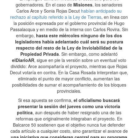
gobernadores. En el caso de
Misiones
, los senadores
Carlos Arce y Sonia Rojas Decut
habían anticipado su
rechazo al capítulo referido a la Ley de Tierras
, en línea con
la posición expresada por el gobierno provincial de Hugo
Passalacqua y en medio de la interna con Carlos Rovira. Sin
embargo,
hasta este miércoles ninguno de los dos
legisladores había adelantado cuál será su postura
respecto del resto de la Ley de Inviolabilidad de la
Propiedad Privada
. Sin embargo, como adelantó
elDiarioAR
, sigue en pie la versión sobre un eventual voto
dividido: Arce acompañaría el proyecto, mientras que Rojas
Decut votaría en contra. En la Casa Rosada interpretan que,
eliminado el punto de mayor conflicto, aumentan las
posibilidades de sumar el acompañamiento de los bloques
provinciales.
Si esa apuesta se confirma,
el oficialismo buscará
presentar la sesión del jueves como una victoria
política
, aun después de haber resignado una de las
reformas que originalmente integraban el proyecto. En
Balcarce 50 sostienen que el objetivo nunca fue defender
cada artículo a cualquier costo, sino garantizar el avance de
una iniciativa que consideran central para su programa