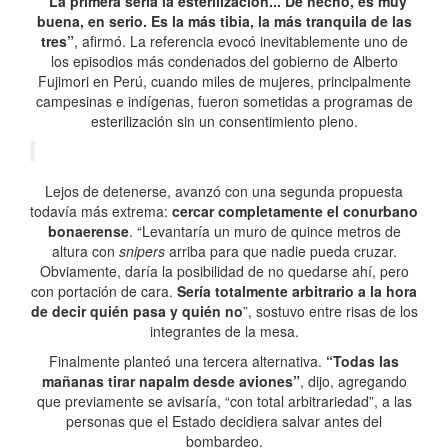
“La primera sería la esterilización... De hecho, es muy
buena, en serio. Es la más tibia, la más tranquila de las
tres”
, afirmó. La referencia evocó inevitablemente uno de
los episodios más condenados del gobierno de Alberto
Fujimori en Perú, cuando miles de mujeres, principalmente
campesinas e indígenas, fueron sometidas a programas de
esterilización sin un consentimiento pleno.
Lejos de detenerse, avanzó con una segunda propuesta
todavía más extrema:
cercar completamente el conurbano
bonaerense
. “Levantaría un muro de quince metros de
altura con
snipers
arriba para que nadie pueda cruzar.
Obviamente, daría la posibilidad de no quedarse ahí, pero
con portación de cara.
Sería totalmente arbitrario a la hora
de decir quién pasa y quién no
”, sostuvo entre risas de los
integrantes de la mesa.
Finalmente planteó una tercera alternativa.
“Todas las
mañanas tirar napalm desde aviones”
, dijo, agregando
que previamente se avisaría, “con total arbitrariedad”, a las
personas que el Estado decidiera salvar antes del
bombardeo.