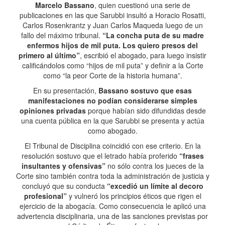
Marcelo Bassano
, quien cuestionó una serie de
publicaciones en las que Sarubbi insultó a Horacio Rosatti,
Carlos Rosenkrantz y Juan Carlos Maqueda luego de un
fallo del máximo tribunal.
“La concha puta de su madre
enfermos hijos de mil puta. Los quiero presos del
primero al último”
, escribió el abogado, para luego insistir
calificándolos como “hijos de mil puta” y definir a la Corte
como “la peor Corte de la historia humana”.
En su presentación,
Bassano sostuvo que esas
manifestaciones no podían considerarse simples
opiniones privadas
porque habían sido difundidas desde
una cuenta pública en la que Sarubbi se presenta y actúa
como abogado.
El Tribunal de Disciplina coincidió con ese criterio. En la
resolución sostuvo que el letrado había proferido
“frases
insultantes y ofensivas”
no sólo contra los jueces de la
Corte sino también contra toda la administración de justicia y
concluyó que su conducta
“excedió un límite al decoro
profesional”
y vulneró los principios éticos que rigen el
ejercicio de la abogacía. Como consecuencia le aplicó una
advertencia disciplinaria, una de las sanciones previstas por