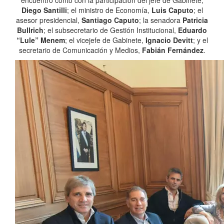
encuentro contó con la participación del jefe de Gabinete,
Diego Santilli
; el ministro de Economía,
Luis Caputo
; el
asesor presidencial,
Santiago Caputo
; la senadora
Patricia
Bullrich
; el subsecretario de Gestión Institucional,
Eduardo
“Lule” Menem
; el vicejefe de Gabinete,
Ignacio Devitt
; y el
secretario de Comunicación y Medios,
Fabián Fernández
.