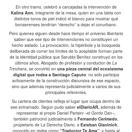
En otro tramo, celebró a carcajadas la intervención de
Kalina Ann
, integrante de la mesa, quien en una tabla con
distintos tonos de piel indicó el blanco para mostrar qué
bonaerenses tendrían “derecho” a dejar el conurbano.
Pero quienes siguen desde hace tiempo el universo libertario
saben que ese tipo de intervenciones no constituyen un
hecho aislado. La provocación, la hipérbole y la búsqueda
deliberada de correr los límites de lo aceptable forman parte
de la identidad pública que Sarubbi Benítez construyó en los
últimos años. Abogado de profesión y conductor de
La
Trinchera
, se convirtió en
una pieza central del ecosistema
digital que rodea a Santiago Caputo
: no sólo participa
activamente de la construcción discursiva de ese espacio,
sino que además representa judicialmente a varios de sus
principales referentes.
Su cartera de clientes refleja el lugar que ocupa dentro de
ese entramado. Según pudo saber
elDiarioAR,
además de
representar al propio Daniel Parisini –el Gordo Dan–,
también patrocinó judicialmente a
Fernando Cerimedo
,
propietario de La Derecha Diario; a
Esteban Glavinich
,
conocido en redes como
“Traductor Te Ama”
; y hasta al