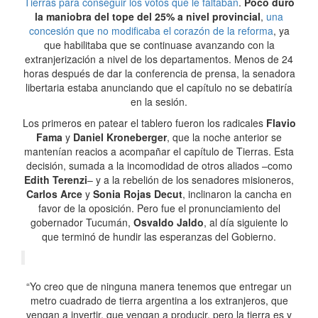
Tierras para conseguir los votos que le faltaban
.
Poco duró
la maniobra del tope del 25% a nivel provincial
,
una
concesión que no modificaba el corazón de la reforma
, ya
que habilitaba que se continuase avanzando con la
extranjerización a nivel de los departamentos. Menos de 24
horas después de dar la conferencia de prensa, la senadora
libertaria estaba anunciando que el capítulo no se debatiría
en la sesión.
Los primeros en patear el tablero fueron los radicales
Flavio
Fama
y
Daniel Kroneberger
, que la noche anterior se
mantenían reacios a acompañar el capítulo de Tierras. Esta
decisión, sumada a la incomodidad de otros aliados –como
Edith Terenzi
– y a la rebelión de los senadores misioneros,
Carlos Arce
y
Sonia Rojas Decut
, inclinaron la cancha en
favor de la oposición. Pero fue el pronunciamiento del
gobernador Tucumán,
Osvaldo Jaldo
, al día siguiente lo
que terminó de hundir las esperanzas del Gobierno.
“Yo creo que de ninguna manera tenemos que entregar un
metro cuadrado de tierra argentina a los extranjeros, que
vengan a invertir, que vengan a producir, pero la tierra es y