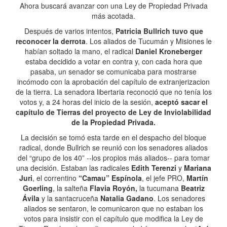
Ahora buscará avanzar con una Ley de Propiedad Privada
más acotada.
Después de varios intentos,
Patricia Bullrich tuvo que
reconocer la derrota
. Los aliados de Tucumán y Misiones le
habían soltado la mano, el radical
Daniel Kroneberger
estaba decidido a votar en contra y, con cada hora que
pasaba, un senador se comunicaba para mostrarse
incómodo con la aprobación del capítulo de extranjerizacion
de la tierra. La senadora libertaria reconoció que no tenía los
votos y, a 24 horas del inicio de la sesión,
aceptó sacar el
capítulo de Tierras del proyecto de Ley de Inviolabilidad
de la Propiedad Privada.
La decisión se tomó esta tarde en el despacho del bloque
radical, donde Bullrich se reunió con los senadores aliados
del “grupo de los 40” --los propios más aliados-- para tomar
una decisión. Estaban las radicales
Edith Terenzi
y
Mariana
Juri
, el correntino
“Camau” Espínola
, el jefe PRO,
Martín
Goerling
, la salteña
Flavia Royón,
la tucumana
Beatriz
Ávila
y la santacruceña
Natalia Gadano
. Los senadores
aliados se sentaron, le comunicaron que no estaban los
votos para insistir con el capítulo que modifica la Ley de