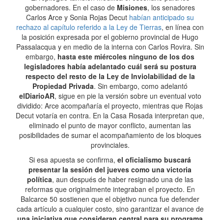
gobernadores. En el caso de
Misiones
, los senadores
Carlos Arce y Sonia Rojas Decut
habían anticipado su
rechazo al capítulo referido a la Ley de Tierras
, en línea con
la posición expresada por el gobierno provincial de Hugo
Passalacqua y en medio de la interna con Carlos Rovira. Sin
embargo,
hasta este miércoles ninguno de los dos
legisladores había adelantado cuál será su postura
respecto del resto de la Ley de Inviolabilidad de la
Propiedad Privada
. Sin embargo, como adelantó
elDiarioAR
, sigue en pie la versión sobre un eventual voto
dividido: Arce acompañaría el proyecto, mientras que Rojas
Decut votaría en contra. En la Casa Rosada interpretan que,
eliminado el punto de mayor conflicto, aumentan las
posibilidades de sumar el acompañamiento de los bloques
provinciales.
Si esa apuesta se confirma,
el oficialismo buscará
presentar la sesión del jueves como una victoria
política
, aun después de haber resignado una de las
reformas que originalmente integraban el proyecto. En
Balcarce 50 sostienen que el objetivo nunca fue defender
cada artículo a cualquier costo, sino garantizar el avance de
una iniciativa que consideran central para su programa