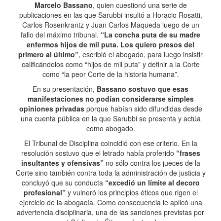
Marcelo Bassano
, quien cuestionó una serie de
publicaciones en las que Sarubbi insultó a Horacio Rosatti,
Carlos Rosenkrantz y Juan Carlos Maqueda luego de un
fallo del máximo tribunal.
“La concha puta de su madre
enfermos hijos de mil puta. Los quiero presos del
primero al último”
, escribió el abogado, para luego insistir
calificándolos como “hijos de mil puta” y definir a la Corte
como “la peor Corte de la historia humana”.
En su presentación,
Bassano sostuvo que esas
manifestaciones no podían considerarse simples
opiniones privadas
porque habían sido difundidas desde
una cuenta pública en la que Sarubbi se presenta y actúa
como abogado.
El Tribunal de Disciplina coincidió con ese criterio. En la
resolución sostuvo que el letrado había proferido
“frases
insultantes y ofensivas”
no sólo contra los jueces de la
Corte sino también contra toda la administración de justicia y
concluyó que su conducta
“excedió un límite al decoro
profesional”
y vulneró los principios éticos que rigen el
ejercicio de la abogacía. Como consecuencia le aplicó una
advertencia disciplinaria, una de las sanciones previstas por