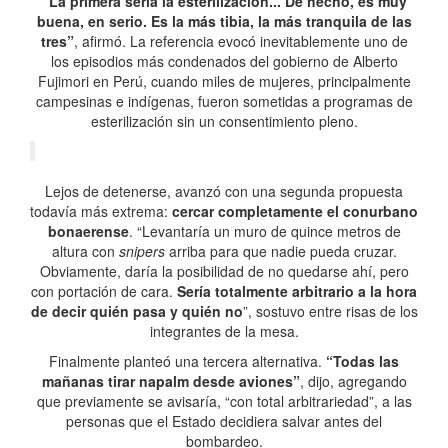
“La primera sería la esterilización... De hecho, es muy
buena, en serio. Es la más tibia, la más tranquila de las
tres”
, afirmó. La referencia evocó inevitablemente uno de
los episodios más condenados del gobierno de Alberto
Fujimori en Perú, cuando miles de mujeres, principalmente
campesinas e indígenas, fueron sometidas a programas de
esterilización sin un consentimiento pleno.
Lejos de detenerse, avanzó con una segunda propuesta
todavía más extrema:
cercar completamente el conurbano
bonaerense
. “Levantaría un muro de quince metros de
altura con
snipers
arriba para que nadie pueda cruzar.
Obviamente, daría la posibilidad de no quedarse ahí, pero
con portación de cara.
Sería totalmente arbitrario a la hora
de decir quién pasa y quién no
”, sostuvo entre risas de los
integrantes de la mesa.
Finalmente planteó una tercera alternativa.
“Todas las
mañanas tirar napalm desde aviones”
, dijo, agregando
que previamente se avisaría, “con total arbitrariedad”, a las
personas que el Estado decidiera salvar antes del
bombardeo.