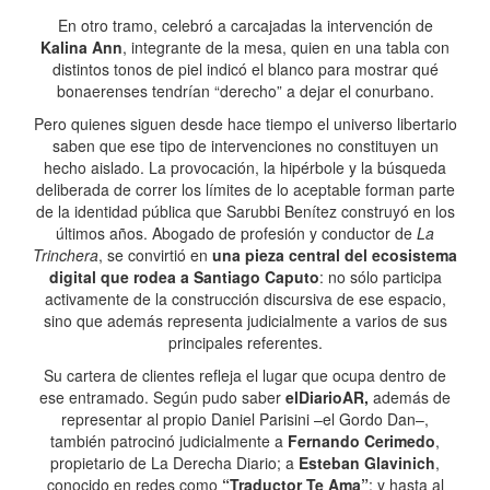
En otro tramo, celebró a carcajadas la intervención de
Kalina Ann
, integrante de la mesa, quien en una tabla con
distintos tonos de piel indicó el blanco para mostrar qué
bonaerenses tendrían “derecho” a dejar el conurbano.
Pero quienes siguen desde hace tiempo el universo libertario
saben que ese tipo de intervenciones no constituyen un
hecho aislado. La provocación, la hipérbole y la búsqueda
deliberada de correr los límites de lo aceptable forman parte
de la identidad pública que Sarubbi Benítez construyó en los
últimos años. Abogado de profesión y conductor de
La
Trinchera
, se convirtió en
una pieza central del ecosistema
digital que rodea a Santiago Caputo
: no sólo participa
activamente de la construcción discursiva de ese espacio,
sino que además representa judicialmente a varios de sus
principales referentes.
Su cartera de clientes refleja el lugar que ocupa dentro de
ese entramado. Según pudo saber
elDiarioAR,
además de
representar al propio Daniel Parisini –el Gordo Dan–,
también patrocinó judicialmente a
Fernando Cerimedo
,
propietario de La Derecha Diario; a
Esteban Glavinich
,
conocido en redes como
“Traductor Te Ama”
; y hasta al