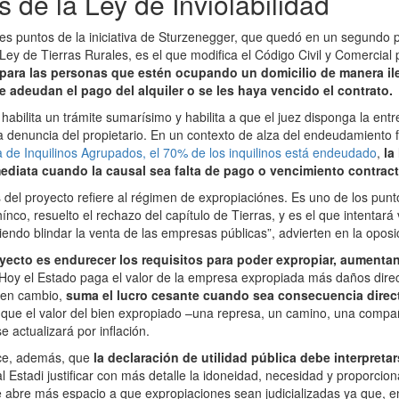
s de la Ley de Inviolabilidad
les puntos de la iniciativa de Sturzenegger, que quedó en un segundo p
Ley de Tierras Rurales, es el que modifica el Código Civil y Comercial 
para las personas que estén ocupando un domicilio de manera ile
e adeudan el pago del alquiler o se les haya vencido el contrato.
abilita un trámite sumarísimo y habilita a que el juez disponga la ent
a denuncia del propietario. En un contexto de alza del endeudamiento f
de Inquilinos Agrupados, el 70% de los inquilinos está endeudado
,
la
diata cuando la causal sea falta de pago o vencimiento contract
 del proyecto refiere al régimen de expropiaciónes. Es uno de los pun
co, resuelto el rechazo del capítulo de Tierras, y es el que intentará 
iendo blindar la venta de las empresas públicas”, advierten en la oposi
oyecto es endurecer los requisitos para poder expropiar, aumentan
Hoy el Estado paga el valor de la empresa expropiada más daños direc
, en cambio,
suma el lucro cesante cuando sea consecuencia direct
ja que el valor del bien expropiado –una represa, un camino, una compa
e actualizará por inflación.
ece, además, que
la declaración de utilidad pública debe interpreta
al Estadi justificar con más detalle la idoneidad, necesidad y proporcio
e abre más espacio a que expropiaciones sean judicializadas ya que, en 