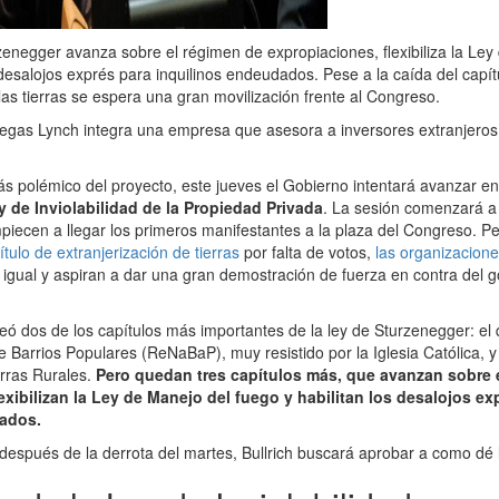
zenegger avanza sobre el régimen de expropiaciones, flexibiliza la Ley
 desalojos exprés para inquilinos endeudados. Pese a la caída del capít
las tierras se espera una gran movilización frente al Congreso.
gas Lynch integra una empresa que asesora a inversores extranjeros
ás polémico del proyecto, este jueves el Gobierno intentará avanzar en
y de Inviolabilidad de la Propiedad Privada
. La sesión comenzará a 
iecen a llegar los primeros manifestantes a la plaza del Congreso. P
ítulo de extranjerización de tierras
por falta de votos,
las organizacione
igual y aspiran a dar una gran demostración de fuerza en contra del g
teó dos de los capítulos más importantes de la ley de Sturzenegger: el 
e Barrios Populares (ReNaBaP), muy resistido por la Iglesia Católica, 
erras Rurales.
Pero quedan tres capítulos más, que avanzan sobre 
exibilizan la Ley de Manejo del fuego y habilitan los desalojos ex
ados.
 después de la derrota del martes, Bullrich buscará aprobar a como dé 