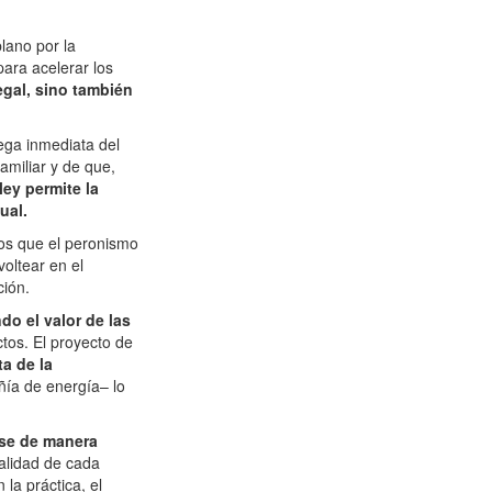
lano por la
para acelerar los
gal, sino también
rega inmediata del
amiliar y de que,
 ley permite la
ual.
tos que el peronismo
voltear en el
ción.
do el valor de las
tos. El proyecto de
a de la
ñía de energía– lo
rse de manera
nalidad de cada
la práctica, el