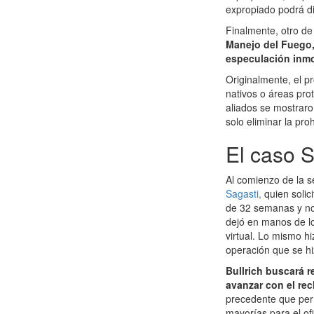
expropiado podrá di
Finalmente, otro de
Manejo del Fuego, 
especulación inmob
Originalmente, el p
nativos o áreas prot
aliados se mostraro
solo eliminar la pro
El caso S
Al comienzo de la s
Sagasti,
quien solic
de 32 semanas y no 
dejó en manos de lo
virtual. Lo mismo h
operación que se hi
Bullrich buscará 
avanzar con el re
precedente que per
mayorías para el ofi