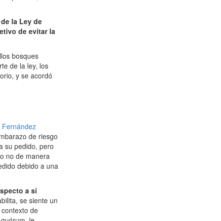
 de la Ley de
tivo de evitar la
ellos bosques
e de la ley, los
orio, y se acordó
l Fernández
embarazo de riesgo
a su pedido, pero
r o no de manera
pedido debido a una
specto a si
ilita, se siente un
 contexto de
n quórum, le