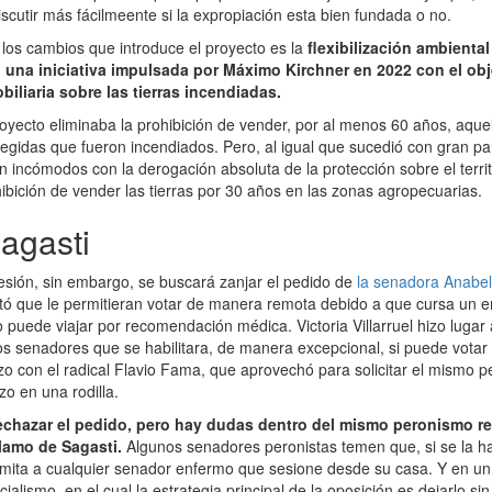
scutir más fácilmeente si la expropiación esta bien fundada o no.
 los cambios que introduce el proyecto es la
flexibilización ambiental
una iniciativa impulsada por Máximo Kirchner en 2022 con el obje
iliaria sobre las tierras incendiadas.
royecto eliminaba la prohibición de vender, por al menos 60 años, aqu
egidas que fueron incendiados. Pero, al igual que sucedió con gran part
n incómodos con la derogación absoluta de la protección sobre el territ
hibición de vender las tierras por 30 años en las zonas agropecuarias.
agasti
esión, sin embargo, se buscará zanjar el pedido de
la senadora Anabe
itó que le permitieran votar de manera remota debido a que cursa un 
puede viajar por recomendación médica. Victoria Villarruel hizo lugar 
s senadores que se habilitara, de manera excepcional, si puede vota
izo con el radical Flavio Fama, que aprovechó para solicitar el mismo 
zo en una rodilla.
rechazar el pedido, pero hay dudas dentro del mismo peronismo re
clamo de Sagasti.
Algunos senadores peronistas temen que, si se la hab
mita a cualquier senador enfermo que sesione desde su casa. Y en un
cialismo, en el cual la estrategia principal de la oposición es dejarlo si