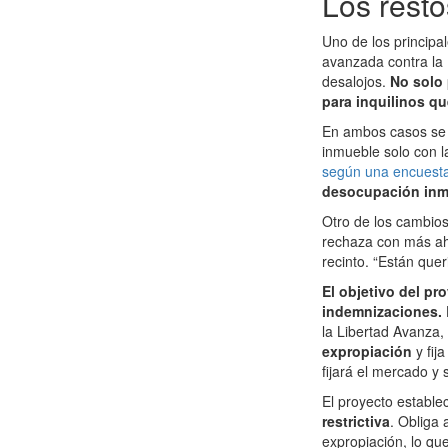
Los resto
Uno de los principa
avanzada contra la 
desalojos.
No solo 
para inquilinos qu
En ambos casos se h
inmueble solo con l
según una encuesta 
desocupación inme
Otro de los cambios
rechaza con más ahín
recinto. “Están quer
El objetivo del pr
indemnizaciones.
la Libertad Avanza
expropiación
y fi
fijará el mercado y s
El proyecto establ
restrictiva
. Obliga 
expropiación, lo qu