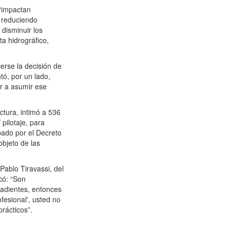
 “impactan
, reduciendo
 disminuir los
a hidrográfico,
rse la decisión de
tó, por un lado,
r a asumir ese
ectura, intimó a 536
 pilotaje, para
bado por el Decreto
objeto de las
Pablo Tiravassi, del
có: “Son
badientes, entonces
ofesional', usted no
rácticos”.