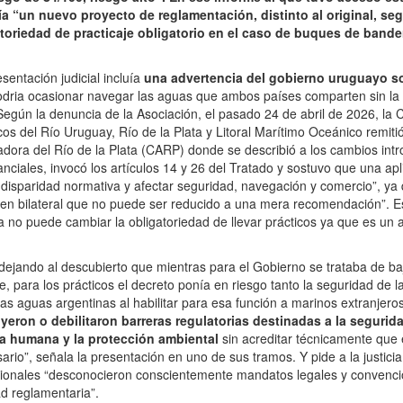
a “un nuevo proyecto de reglamentación, distinto al original, seg
toriedad de practicaje obligatorio en el caso de buques de bander
entación judicial incluía
una advertencia del gobierno uruguayo so
dria ocasionar navegar las aguas que ambos países comparten sin la 
Según la denuncia de la Asociación, el pasado 24 de abril de 2026, la 
os del Río Uruguay, Río de la Plata y Litoral Marítimo Oceánico remitió
dora del Río de la Plata (CARP) donde se describió a los cambios intr
nciales, invocó los artículos 14 y 26 del Tratado y sostuvo que una apl
disparidad normativa y afectar seguridad, navegación y comercio”, ya
en bilateral que no puede ser reducido a una mera recomendación”. E
la no puede cambiar la obligatoriedad de llevar prácticos ya que es un 
 dejando al descubierto que mientras para el Gobierno se trataba de baj
je, para los prácticos el decreto ponía en riesgo tanto la seguridad de
las aguas argentinas al habilitar para esa función a marinos extranjeros
yeron o debilitaron barreras regulatorias destinadas a la segurida
da humana y la protección ambiental
sin acreditar técnicamente que 
rio”, señala la presentación en uno de sus tramos. Y pide a la justicia
acionales “desconocieron conscientemente mandatos legales y convenc
ad reglamentaria”.