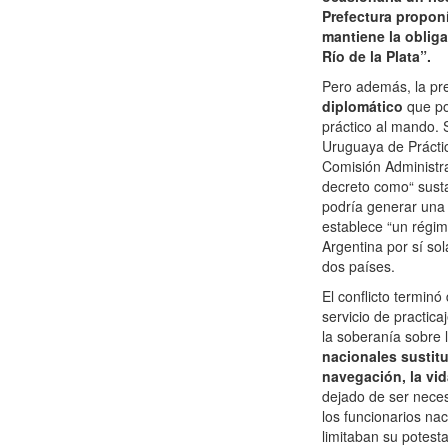
Prefectura proponí
mantiene la obliga
Río de la Plata”.
Pero además, la pres
diplomático
que po
práctico al mando. 
Uruguaya de Práctic
Comisión Administra
decreto como“ susta
podría generar una 
establece “un régim
Argentina por sí so
dos países.
El conflicto terminó
servicio de practica
la soberanía sobre 
nacionales sustitu
navegación, la vi
dejado de ser necesa
los funcionarios n
limitaban su potest