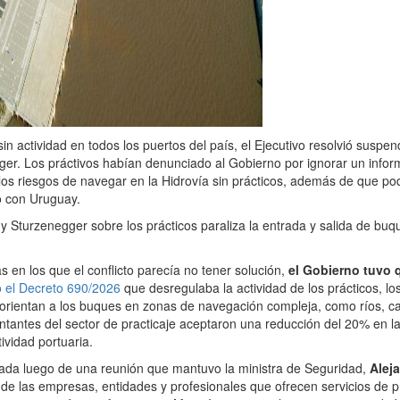
in actividad en todos los puertos del país, el Ejecutivo resolvió suspen
er. Los práctivos habían denunciado al Gobierno por ignorar un infor
los riesgos de navegar en la Hidrovía sin prácticos, además de que po
co con Uruguay.
 y Sturzenegger sobre los prácticos paraliza la entrada y salida de bu
s en los que el conflicto parecía no tener solución,
el Gobierno tuvo 
o el Decreto 690/2026
que desregulaba la actividad de los prácticos, lo
orientan a los buques en zonas de navegación compleja, como ríos, ca
ntantes del sector de practicaje aceptaron una reducción del 20% en las 
tividad portuaria.
mada luego de una reunión que mantuvo la ministra de Seguridad,
Alej
de las empresas, entidades y profesionales que ofrecen servicios de pra