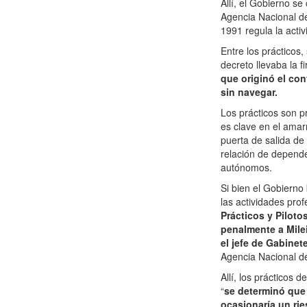
Allí, el Gobierno s
Agencia Nacional de
1991 regula la activ
Entre los prácticos,
decreto llevaba la 
que originó el con
sin navegar.
Los prácticos son p
es clave en el amarr
puerta de salida de
relación de depende
autónomos.
Si bien el Gobierno
las actividades pro
Prácticos y Piloto
penalmente a Milei
el jefe de Gabinete
Agencia Nacional de
Allí, los prácticos
“
se determinó que 
ocasionaría un rie