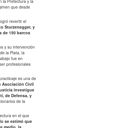
 la Prefectura y la
régimen que desde
gró revertir el
co Sturzenegger, y
ás de 150 barcos
s y su intervención
e la Plata, la
rabajo fue en
ser profesionales
practicaje es una de
la
Asociación Civil
usticia investigue
ti, de Defensa, y
ionarios de la
ectura en el que
rdo se estimó que
e medio, la