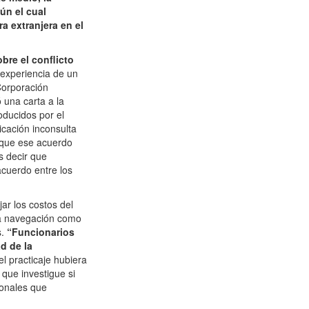
ún el cual
a extranjera en el
bre el conflicto
experiencia de un
Corporación
 una carta a la
oducidos por el
icación inconsulta
 que ese acuerdo
s decir que
acuerdo entre los
ar los costos del
 la navegación como
.
“Funcionarios
d de la
el practicaje hubiera
 que investigue si
ionales que