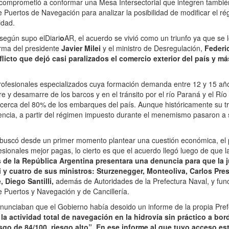
e comprometió a conformar una Mesa Intersectorial que integren también
 Puertos de Navegación para analizar la posibilidad de modificar el 
idad.
 según supo elDiari
o
AR, el acuerdo se vivió como un triunfo ya que se lo
firma del presidente
Javier Milei
y el ministro de Desregulación,
Federi
flicto que dejó casi paralizados el comercio exterior del país y m
rofesionales especializados cuya formación demanda entre 12 y 15 año
e y desamarre de los barcos y en el tránsito por el río Paraná y el Río d
 cerca del 80% de los embarques del país. Aunque históricamente su t
ncia, a partir del régimen impuesto durante el menemismo pasaron a 
 buscó desde un primer momento plantear una cuestión económica, el 
fesionales mejor pagas, lo cierto es que el acuerdo llegó luego de que 
s de la República Argentina presentara una denuncia para que la j
 y cuatro de sus ministros: Sturzenegger, Monteoliva, Carlos Pres
, Diego Santilli,
además de Autoridades de la Prefectura Naval, y func
 Puertos y Navegación y de Cancillería.
 denunciaban que el Gobierno había desoido un informe de la propia Pref
la actividad total de navegación en la hidrovía sin práctico a bo
sgo de 84/100, riesgo alto”. En ese informe al que tuvo acceso est