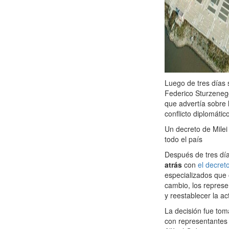
Luego de tres días s
Federico Sturzenegg
que advertía sobre 
conflicto diplomáti
Un decreto de Milei
todo el país
Después de tres día
atrás
con
el decret
especializados que 
cambio, los represe
y reestablecer la ac
La decisión fue to
con representantes 