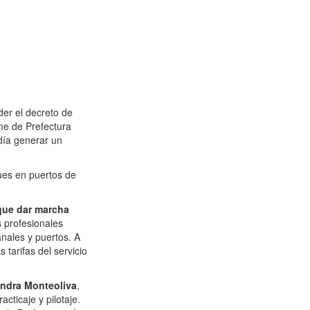
der el decreto de
me de Prefectura
día generar un
ques en puertos de
que dar marcha
s profesionales
nales y puertos. A
tarifas del servicio
andra Monteoliva
,
cticaje y pilotaje.