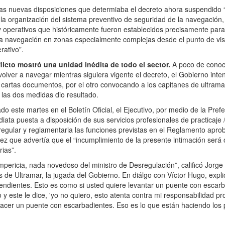
 las nuevas disposiciones que determiaba el decreto ahora suspendido
la organización del sistema preventivo de seguridad de la navegación
 y operativos que históricamente fueron establecidos precisamente para
la navegación en zonas especialmente complejas desde el punto de vist
rativo”.
flicto mostró una unidad inédita de todo el sector.
A poco de conoce
volver a navegar mientras siguiera vigente el decreto, el Gobierno inten
 cartas documentos, por el otro convocando a los capitanes de ultrama
 las dos medidas dio resultado.
do este martes en el Boletín Oficial, el Ejecutivo, por medio de la Pref
diata puesta a disposición de sus servicios profesionales de practicaje /
egular y reglamentaria las funciones previstas en el Reglamento apro
vez que advertía que el “incumplimiento de la presente intimación será 
rias”.
mpericia, nada novedoso del ministro de Desregulación”, calificó Jorge 
 de Ultramar, la jugada del Gobierno. En diálgo con Víctor Hugo, expli
endientes. Esto es como si usted quiere levantar un puente con escar
 y este le dice, 'yo no quiero, esto atenta contra mi responsabilidad pr
hacer un puente con escarbadientes. Eso es lo que están haciendo los p