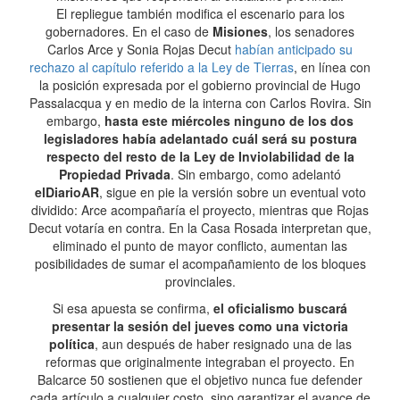
El repliegue también modifica el escenario para los
gobernadores. En el caso de
Misiones
, los senadores
Carlos Arce y Sonia Rojas Decut
habían anticipado su
rechazo al capítulo referido a la Ley de Tierras
, en línea con
la posición expresada por el gobierno provincial de Hugo
Passalacqua y en medio de la interna con Carlos Rovira. Sin
embargo,
hasta este miércoles ninguno de los dos
legisladores había adelantado cuál será su postura
respecto del resto de la Ley de Inviolabilidad de la
Propiedad Privada
. Sin embargo, como adelantó
elDiarioAR
, sigue en pie la versión sobre un eventual voto
dividido: Arce acompañaría el proyecto, mientras que Rojas
Decut votaría en contra. En la Casa Rosada interpretan que,
eliminado el punto de mayor conflicto, aumentan las
posibilidades de sumar el acompañamiento de los bloques
provinciales.
Si esa apuesta se confirma,
el oficialismo buscará
presentar la sesión del jueves como una victoria
política
, aun después de haber resignado una de las
reformas que originalmente integraban el proyecto. En
Balcarce 50 sostienen que el objetivo nunca fue defender
cada artículo a cualquier costo, sino garantizar el avance de