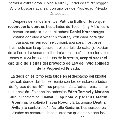
tierras a extranjeros. Golpe a Milei y Federico Sturzenegger.
Ahora buscará avanzar con una Ley de Propiedad Privada
más acotada.
Después de varios intentos,
Patricia Bullrich tuvo que
reconocer la derrota
. Los aliados de Tucumán y Misiones le
habían soltado la mano, el radical
Daniel Kroneberger
estaba decidido a votar en contra y, con cada hora que
pasaba, un senador se comunicaba para mostrarse
incómodo con la aprobación del capítulo de extranjerizacion
de la tierra. La senadora libertaria reconoció que no tenía los
votos y, a 24 horas del inicio de la sesión,
aceptó sacar el
capítulo de Tierras del proyecto de Ley de Inviolabilidad
de la Propiedad Privada.
La decisión se tomó esta tarde en el despacho del bloque
radical, donde Bullrich se reunió con los senadores aliados
del “grupo de los 40” --los propios más aliados-- para tomar
una decisión. Estaban las radicales
Edith Terenzi
y
Mariana
Juri
, el correntino
“Camau” Espínola
, el jefe PRO,
Martín
Goerling
, la salteña
Flavia Royón,
la tucumana
Beatriz
Ávila
y la santacruceña
Natalia Gadano
. Los senadores
aliados se sentaron, le comunicaron que no estaban los