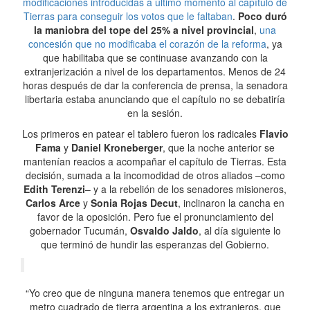
modificaciones introducidas a último momento al capítulo de
Tierras para conseguir los votos que le faltaban
.
Poco duró
la maniobra del tope del 25% a nivel provincial
,
una
concesión que no modificaba el corazón de la reforma
, ya
que habilitaba que se continuase avanzando con la
extranjerización a nivel de los departamentos. Menos de 24
horas después de dar la conferencia de prensa, la senadora
libertaria estaba anunciando que el capítulo no se debatiría
en la sesión.
Los primeros en patear el tablero fueron los radicales
Flavio
Fama
y
Daniel Kroneberger
, que la noche anterior se
mantenían reacios a acompañar el capítulo de Tierras. Esta
decisión, sumada a la incomodidad de otros aliados –como
Edith Terenzi
– y a la rebelión de los senadores misioneros,
Carlos Arce
y
Sonia Rojas Decut
, inclinaron la cancha en
favor de la oposición. Pero fue el pronunciamiento del
gobernador Tucumán,
Osvaldo Jaldo
, al día siguiente lo
que terminó de hundir las esperanzas del Gobierno.
“Yo creo que de ninguna manera tenemos que entregar un
metro cuadrado de tierra argentina a los extranjeros, que