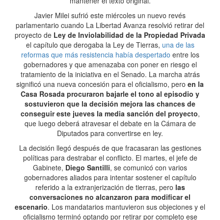
mantener el texto original.
Javier Milei sufrió este miércoles un nuevo revés
parlamentario cuando La Libertad Avanza resolvió retirar del
proyecto de
Ley de Inviolabilidad de la Propiedad Privada
el capítulo que derogaba la Ley de Tierras,
una de las
reformas que más resistencia había despertado
entre los
gobernadores y que amenazaba con poner en riesgo el
tratamiento de la iniciativa en el Senado. La marcha atrás
significó una nueva concesión para el oficialismo, pero
en la
Casa Rosada procuraron bajarle el tono al episodio y
sostuvieron que la decisión mejora las chances de
conseguir este jueves la media sanción del proyecto
,
que luego deberá atravesar el debate en la Cámara de
Diputados para convertirse en ley.
La decisión llegó después de que fracasaran las gestiones
políticas para destrabar el conflicto. El martes, el jefe de
Gabinete,
Diego Santilli
, se comunicó con varios
gobernadores aliados para intentar sostener el capítulo
referido a la extranjerización de tierras, pero
las
conversaciones no alcanzaron para modificar el
escenario
. Los mandatarios mantuvieron sus objeciones y el
oficialismo terminó optando por retirar por completo ese