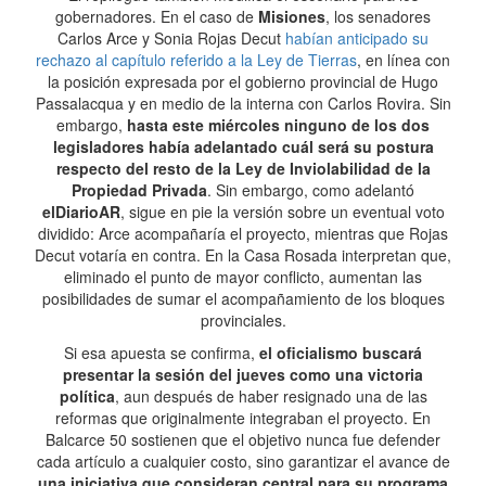
gobernadores. En el caso de
Misiones
, los senadores
Carlos Arce y Sonia Rojas Decut
habían anticipado su
rechazo al capítulo referido a la Ley de Tierras
, en línea con
la posición expresada por el gobierno provincial de Hugo
Passalacqua y en medio de la interna con Carlos Rovira. Sin
embargo,
hasta este miércoles ninguno de los dos
legisladores había adelantado cuál será su postura
respecto del resto de la Ley de Inviolabilidad de la
Propiedad Privada
. Sin embargo, como adelantó
elDiarioAR
, sigue en pie la versión sobre un eventual voto
dividido: Arce acompañaría el proyecto, mientras que Rojas
Decut votaría en contra. En la Casa Rosada interpretan que,
eliminado el punto de mayor conflicto, aumentan las
posibilidades de sumar el acompañamiento de los bloques
provinciales.
Si esa apuesta se confirma,
el oficialismo buscará
presentar la sesión del jueves como una victoria
política
, aun después de haber resignado una de las
reformas que originalmente integraban el proyecto. En
Balcarce 50 sostienen que el objetivo nunca fue defender
cada artículo a cualquier costo, sino garantizar el avance de
una iniciativa que consideran central para su programa