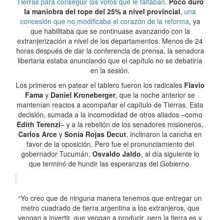
Tierras para conseguir los votos que le faltaban
.
Poco duró
la maniobra del tope del 25% a nivel provincial
,
una
concesión que no modificaba el corazón de la reforma
, ya
que habilitaba que se continuase avanzando con la
extranjerización a nivel de los departamentos. Menos de 24
horas después de dar la conferencia de prensa, la senadora
libertaria estaba anunciando que el capítulo no se debatiría
en la sesión.
Los primeros en patear el tablero fueron los radicales
Flavio
Fama
y
Daniel Kroneberger
, que la noche anterior se
mantenían reacios a acompañar el capítulo de Tierras. Esta
decisión, sumada a la incomodidad de otros aliados –como
Edith Terenzi
– y a la rebelión de los senadores misioneros,
Carlos Arce
y
Sonia Rojas Decut
, inclinaron la cancha en
favor de la oposición. Pero fue el pronunciamiento del
gobernador Tucumán,
Osvaldo Jaldo
, al día siguiente lo
que terminó de hundir las esperanzas del Gobierno.
“Yo creo que de ninguna manera tenemos que entregar un
metro cuadrado de tierra argentina a los extranjeros, que
vengan a invertir, que vengan a producir, pero la tierra es y