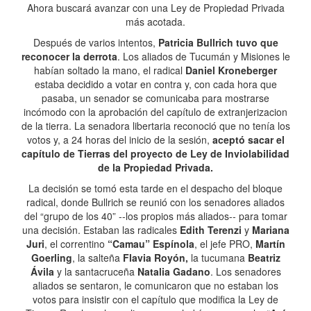
Ahora buscará avanzar con una Ley de Propiedad Privada
más acotada.
Después de varios intentos,
Patricia Bullrich tuvo que
reconocer la derrota
. Los aliados de Tucumán y Misiones le
habían soltado la mano, el radical
Daniel Kroneberger
estaba decidido a votar en contra y, con cada hora que
pasaba, un senador se comunicaba para mostrarse
incómodo con la aprobación del capítulo de extranjerizacion
de la tierra. La senadora libertaria reconoció que no tenía los
votos y, a 24 horas del inicio de la sesión,
aceptó sacar el
capítulo de Tierras del proyecto de Ley de Inviolabilidad
de la Propiedad Privada.
La decisión se tomó esta tarde en el despacho del bloque
radical, donde Bullrich se reunió con los senadores aliados
del “grupo de los 40” --los propios más aliados-- para tomar
una decisión. Estaban las radicales
Edith Terenzi
y
Mariana
Juri
, el correntino
“Camau” Espínola
, el jefe PRO,
Martín
Goerling
, la salteña
Flavia Royón,
la tucumana
Beatriz
Ávila
y la santacruceña
Natalia Gadano
. Los senadores
aliados se sentaron, le comunicaron que no estaban los
votos para insistir con el capítulo que modifica la Ley de