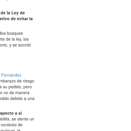
 de la Ley de
tivo de evitar la
ellos bosques
e de la ley, los
orio, y se acordó
l Fernández
embarazo de riesgo
a su pedido, pero
r o no de manera
pedido debido a una
specto a si
ilita, se siente un
 contexto de
n quórum, le