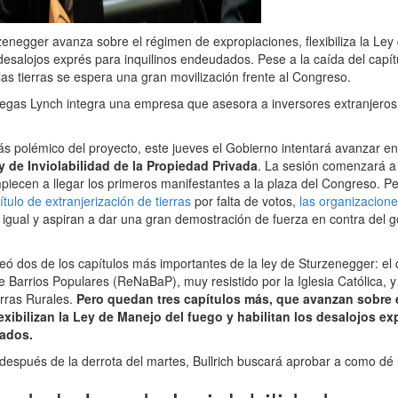
zenegger avanza sobre el régimen de expropiaciones, flexibiliza la Ley
 desalojos exprés para inquilinos endeudados. Pese a la caída del capít
las tierras se espera una gran movilización frente al Congreso.
gas Lynch integra una empresa que asesora a inversores extranjeros
ás polémico del proyecto, este jueves el Gobierno intentará avanzar en
y de Inviolabilidad de la Propiedad Privada
. La sesión comenzará a 
iecen a llegar los primeros manifestantes a la plaza del Congreso. P
ítulo de extranjerización de tierras
por falta de votos,
las organizacione
igual y aspiran a dar una gran demostración de fuerza en contra del g
teó dos de los capítulos más importantes de la ley de Sturzenegger: el 
e Barrios Populares (ReNaBaP), muy resistido por la Iglesia Católica, 
erras Rurales.
Pero quedan tres capítulos más, que avanzan sobre 
exibilizan la Ley de Manejo del fuego y habilitan los desalojos ex
ados.
 después de la derrota del martes, Bullrich buscará aprobar a como dé 