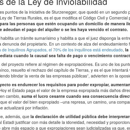
s de la Ley de Inviolabilidad
les puntos de la iniciativa de Sturzenegger, que quedó en un segundo p
Ley de Tierras Rurales, es el que modifica el Código Civil y Comercial 
para las personas que estén ocupando un domicilio de manera ile
e adeudan el pago del alquiler o se les haya vencido el contrato.
abilita un trámite sumarísimo y habilita a que el juez disponga la ent
a denuncia del propietario. En un contexto de alza del endeudamiento f
de Inquilinos Agrupados, el 70% de los inquilinos está endeudado
,
la
diata cuando la causal sea falta de pago o vencimiento contract
 del proyecto refiere al régimen de expropiaciónes. Es uno de los pun
co, resuelto el rechazo del capítulo de Tierras, y es el que intentará 
iendo blindar la venta de las empresas públicas”, advierten en la oposi
oyecto es endurecer los requisitos para poder expropiar, aumentan
Hoy el Estado paga el valor de la empresa expropiada más daños direc
, en cambio,
suma el lucro cesante cuando sea consecuencia direct
ja que el valor del bien expropiado –una represa, un camino, una compa
e actualizará por inflación.
ece, además, que
la declaración de utilidad pública debe interpreta
al Estadi justificar con más detalle la idoneidad, necesidad y proporcio
e abre más espacio a que expropiaciones sean judicializadas ya que, en 