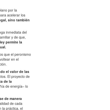
lano por la
para acelerar los
gal, sino también
rega inmediata del
amiliar y de que,
 ley permite la
ual.
tos que el peronismo
voltear en el
ción.
do el valor de las
tos. El proyecto de
a de la
ñía de energía– lo
rse de manera
nalidad de cada
la práctica, el