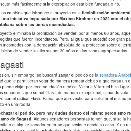
scutir más fácilmeente si la expropiación esta bien fundada o no.
 los cambios que introduce el proyecto es la
flexibilización ambiental
una iniciativa impulsada por Máximo Kirchner en 2022 con el obje
iliaria sobre las tierras incendiadas.
royecto eliminaba la prohibición de vender, por al menos 60 años, aqu
egidas que fueron incendiados. Pero, al igual que sucedió con gran part
n incómodos con la derogación absoluta de la protección sobre el territ
hibición de vender las tierras por 30 años en las zonas agropecuarias.
agasti
esión, sin embargo, se buscará zanjar el pedido de
la senadora Anabe
itó que le permitieran votar de manera remota debido a que cursa un 
puede viajar por recomendación médica. Victoria Villarruel hizo lugar 
s senadores que se habilitara, de manera excepcional, si puede vota
izo con el radical Flavio Fama, que aprovechó para solicitar el mismo 
zo en una rodilla.
rechazar el pedido, pero hay dudas dentro del mismo peronismo re
clamo de Sagasti.
Algunos senadores peronistas temen que, si se la hab
mita a cualquier senador enfermo que sesione desde su casa. Y en un
cialismo, en el cual la estrategia principal de la oposición es dejarlo si