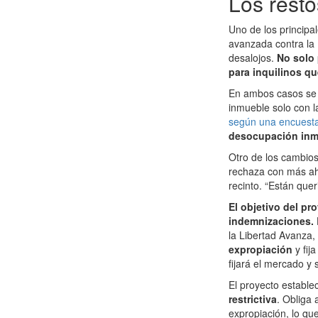
Los resto
Uno de los principa
avanzada contra la 
desalojos.
No solo 
para inquilinos qu
En ambos casos se h
inmueble solo con l
según una encuesta 
desocupación inme
Otro de los cambios
rechaza con más ahín
recinto. “Están quer
El objetivo del pr
indemnizaciones.
la Libertad Avanza
expropiación
y fi
fijará el mercado y s
El proyecto establ
restrictiva
. Obliga 
expropiación, lo qu