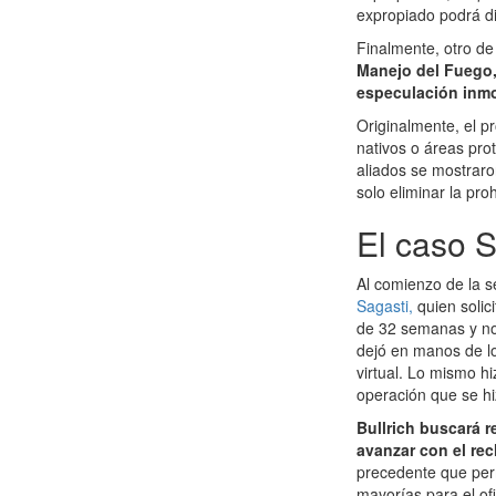
expropiado podrá di
Finalmente, otro de
Manejo del Fuego, 
especulación inmob
Originalmente, el p
nativos o áreas prot
aliados se mostraro
solo eliminar la pro
El caso S
Al comienzo de la s
Sagasti,
quien solic
de 32 semanas y no 
dejó en manos de lo
virtual. Lo mismo h
operación que se hi
Bullrich buscará 
avanzar con el re
precedente que per
mayorías para el ofi