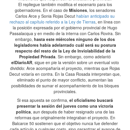
El repliegue también modifica el escenario para los
gobernadores. En el caso de
Misiones
, los senadores
Carlos Arce y Sonia Rojas Decut
habían anticipado su
rechazo al capítulo referido a la Ley de Tierras
, en línea con
la posición expresada por el gobierno provincial de Hugo
Passalacqua y en medio de la interna con Carlos Rovira. Sin
embargo,
hasta este miércoles ninguno de los dos
legisladores había adelantado cuál será su postura
respecto del resto de la Ley de Inviolabilidad de la
Propiedad Privada
. Sin embargo, como adelantó
elDiarioAR
, sigue en pie la versión sobre un eventual voto
dividido: Arce acompañaría el proyecto, mientras que Rojas
Decut votaría en contra. En la Casa Rosada interpretan que,
eliminado el punto de mayor conflicto, aumentan las
posibilidades de sumar el acompañamiento de los bloques
provinciales.
Si esa apuesta se confirma,
el oficialismo buscará
presentar la sesión del jueves como una victoria
política
, aun después de haber resignado una de las
reformas que originalmente integraban el proyecto. En
Balcarce 50 sostienen que el objetivo nunca fue defender
cada artículo a cualquier costo, sino garantizar el avance de