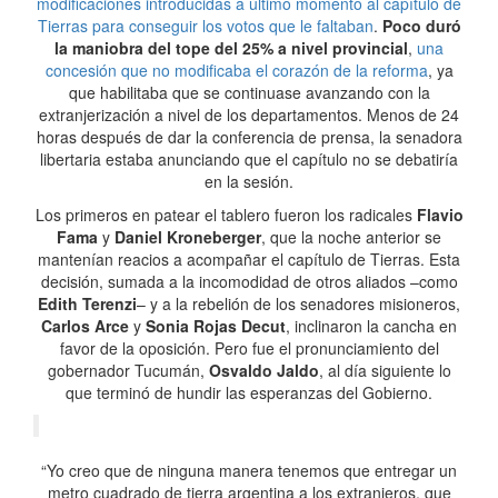
modificaciones introducidas a último momento al capítulo de
Tierras para conseguir los votos que le faltaban
.
Poco duró
la maniobra del tope del 25% a nivel provincial
,
una
concesión que no modificaba el corazón de la reforma
, ya
que habilitaba que se continuase avanzando con la
extranjerización a nivel de los departamentos. Menos de 24
horas después de dar la conferencia de prensa, la senadora
libertaria estaba anunciando que el capítulo no se debatiría
en la sesión.
Los primeros en patear el tablero fueron los radicales
Flavio
Fama
y
Daniel Kroneberger
, que la noche anterior se
mantenían reacios a acompañar el capítulo de Tierras. Esta
decisión, sumada a la incomodidad de otros aliados –como
Edith Terenzi
– y a la rebelión de los senadores misioneros,
Carlos Arce
y
Sonia Rojas Decut
, inclinaron la cancha en
favor de la oposición. Pero fue el pronunciamiento del
gobernador Tucumán,
Osvaldo Jaldo
, al día siguiente lo
que terminó de hundir las esperanzas del Gobierno.
“Yo creo que de ninguna manera tenemos que entregar un
metro cuadrado de tierra argentina a los extranjeros, que