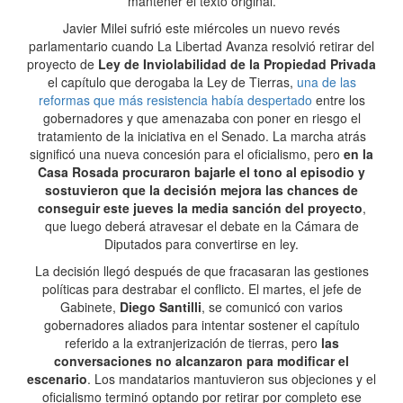
mantener el texto original.
Javier Milei sufrió este miércoles un nuevo revés
parlamentario cuando La Libertad Avanza resolvió retirar del
proyecto de
Ley de Inviolabilidad de la Propiedad Privada
el capítulo que derogaba la Ley de Tierras,
una de las
reformas que más resistencia había despertado
entre los
gobernadores y que amenazaba con poner en riesgo el
tratamiento de la iniciativa en el Senado. La marcha atrás
significó una nueva concesión para el oficialismo, pero
en la
Casa Rosada procuraron bajarle el tono al episodio y
sostuvieron que la decisión mejora las chances de
conseguir este jueves la media sanción del proyecto
,
que luego deberá atravesar el debate en la Cámara de
Diputados para convertirse en ley.
La decisión llegó después de que fracasaran las gestiones
políticas para destrabar el conflicto. El martes, el jefe de
Gabinete,
Diego Santilli
, se comunicó con varios
gobernadores aliados para intentar sostener el capítulo
referido a la extranjerización de tierras, pero
las
conversaciones no alcanzaron para modificar el
escenario
. Los mandatarios mantuvieron sus objeciones y el
oficialismo terminó optando por retirar por completo ese