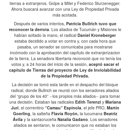
tierras a extranjeros. Golpe a Milei y Federico Sturzenegger.
Ahora buscará avanzar con una Ley de Propiedad Privada
más acotada.
Después de varios intentos,
Patricia Bullrich tuvo que
reconocer la derrota
. Los aliados de Tucumán y Misiones le
habían soltado la mano, el radical
Daniel Kroneberger
estaba decidido a votar en contra y, con cada hora que
pasaba, un senador se comunicaba para mostrarse
incómodo con la aprobación del capítulo de extranjerizacion
de la tierra. La senadora libertaria reconoció que no tenía los
votos y, a 24 horas del inicio de la sesión,
aceptó sacar el
capítulo de Tierras del proyecto de Ley de Inviolabilidad
de la Propiedad Privada.
La decisión se tomó esta tarde en el despacho del bloque
radical, donde Bullrich se reunió con los senadores aliados
del “grupo de los 40” --los propios más aliados-- para tomar
una decisión. Estaban las radicales
Edith Terenzi
y
Mariana
Juri
, el correntino
“Camau” Espínola
, el jefe PRO,
Martín
Goerling
, la salteña
Flavia Royón,
la tucumana
Beatriz
Ávila
y la santacruceña
Natalia Gadano
. Los senadores
aliados se sentaron, le comunicaron que no estaban los