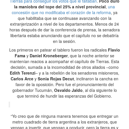
Tierras para conseguir los votos que le faltaban
.
Poco duró
la maniobra del tope del 25% a nivel provincial
,
una
concesión que no modificaba el corazón de la reforma
, ya
que habilitaba que se continuase avanzando con la
extranjerización a nivel de los departamentos. Menos de 24
horas después de dar la conferencia de prensa, la senadora
libertaria estaba anunciando que el capítulo no se debatiría
en la sesión.
Los primeros en patear el tablero fueron los radicales
Flavio
Fama
y
Daniel Kroneberger
, que la noche anterior se
mantenían reacios a acompañar el capítulo de Tierras. Esta
decisión, sumada a la incomodidad de otros aliados –como
Edith Terenzi
– y a la rebelión de los senadores misioneros,
Carlos Arce
y
Sonia Rojas Decut
, inclinaron la cancha en
favor de la oposición. Pero fue el pronunciamiento del
gobernador Tucumán,
Osvaldo Jaldo
, al día siguiente lo
que terminó de hundir las esperanzas del Gobierno.
“Yo creo que de ninguna manera tenemos que entregar un
metro cuadrado de tierra argentina a los extranjeros, que
vengan a invertir, que vengan a producir, pero la tierra es y