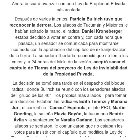
Ahora buscará avanzar con una Ley de Propiedad Privada
más acotada.
Después de varios intentos,
Patricia Bullrich tuvo que
reconocer la derrota
. Los aliados de Tucumán y Misiones le
habían soltado la mano, el radical
Daniel Kroneberger
estaba decidido a votar en contra y, con cada hora que
pasaba, un senador se comunicaba para mostrarse
incómodo con la aprobación del capítulo de extranjerizacion
de la tierra. La senadora libertaria reconoció que no tenía los
votos y, a 24 horas del inicio de la sesión,
aceptó sacar el
capítulo de Tierras del proyecto de Ley de Inviolabilidad
de la Propiedad Privada.
La decisión se tomó esta tarde en el despacho del bloque
radical, donde Bullrich se reunió con los senadores aliados
del “grupo de los 40” --los propios más aliados-- para tomar
una decisión. Estaban las radicales
Edith Terenzi
y
Mariana
Juri
, el correntino
“Camau” Espínola
, el jefe PRO,
Martín
Goerling
, la salteña
Flavia Royón,
la tucumana
Beatriz
Ávila
y la santacruceña
Natalia Gadano
. Los senadores
aliados se sentaron, le comunicaron que no estaban los
votos para insistir con el capítulo que modifica la Ley de