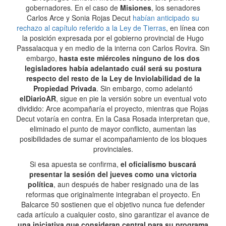
gobernadores. En el caso de
Misiones
, los senadores
Carlos Arce y Sonia Rojas Decut
habían anticipado su
rechazo al capítulo referido a la Ley de Tierras
, en línea con
la posición expresada por el gobierno provincial de Hugo
Passalacqua y en medio de la interna con Carlos Rovira. Sin
embargo,
hasta este miércoles ninguno de los dos
legisladores había adelantado cuál será su postura
respecto del resto de la Ley de Inviolabilidad de la
Propiedad Privada
. Sin embargo, como adelantó
elDiarioAR
, sigue en pie la versión sobre un eventual voto
dividido: Arce acompañaría el proyecto, mientras que Rojas
Decut votaría en contra. En la Casa Rosada interpretan que,
eliminado el punto de mayor conflicto, aumentan las
posibilidades de sumar el acompañamiento de los bloques
provinciales.
Si esa apuesta se confirma,
el oficialismo buscará
presentar la sesión del jueves como una victoria
política
, aun después de haber resignado una de las
reformas que originalmente integraban el proyecto. En
Balcarce 50 sostienen que el objetivo nunca fue defender
cada artículo a cualquier costo, sino garantizar el avance de
una iniciativa que consideran central para su programa