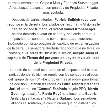
tierras a extranjeros. Golpe a Milei y Federico Sturzenegger.
Ahora buscará avanzar con una Ley de Propiedad Privada
más acotada.
Después de varios intentos,
Patricia Bullrich tuvo que
reconocer la derrota
. Los aliados de Tucumán y Misiones le
habían soltado la mano, el radical
Daniel Kroneberger
estaba decidido a votar en contra y, con cada hora que
pasaba, un senador se comunicaba para mostrarse
incómodo con la aprobación del capítulo de extranjerizacion
de la tierra. La senadora libertaria reconoció que no tenía los
votos y, a 24 horas del inicio de la sesión,
aceptó sacar el
capítulo de Tierras del proyecto de Ley de Inviolabilidad
de la Propiedad Privada.
La decisión se tomó esta tarde en el despacho del bloque
radical, donde Bullrich se reunió con los senadores aliados
del “grupo de los 40” --los propios más aliados-- para tomar
una decisión. Estaban las radicales
Edith Terenzi
y
Mariana
Juri
, el correntino
“Camau” Espínola
, el jefe PRO,
Martín
Goerling
, la salteña
Flavia Royón,
la tucumana
Beatriz
Ávila
y la santacruceña
Natalia Gadano
. Los senadores
aliados se sentaron, le comunicaron que no estaban los