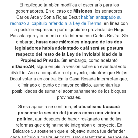
El repliegue también modifica el escenario para los
gobernadores. En el caso de
Misiones
, los senadores
Carlos Arce y Sonia Rojas Decut
habían anticipado su
rechazo al capítulo referido a la Ley de Tierras
, en línea con
la posición expresada por el gobierno provincial de Hugo
Passalacqua y en medio de la interna con Carlos Rovira. Sin
embargo,
hasta este miércoles ninguno de los dos
legisladores había adelantado cuál será su postura
respecto del resto de la Ley de Inviolabilidad de la
Propiedad Privada
. Sin embargo, como adelantó
elDiarioAR
, sigue en pie la versión sobre un eventual voto
dividido: Arce acompañaría el proyecto, mientras que Rojas
Decut votaría en contra. En la Casa Rosada interpretan que,
eliminado el punto de mayor conflicto, aumentan las
posibilidades de sumar el acompañamiento de los bloques
provinciales.
Si esa apuesta se confirma,
el oficialismo buscará
presentar la sesión del jueves como una victoria
política
, aun después de haber resignado una de las
reformas que originalmente integraban el proyecto. En
Balcarce 50 sostienen que el objetivo nunca fue defender
cada artículo a cualquier costo, sino garantizar el avance de