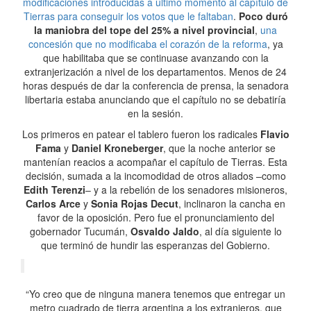
modificaciones introducidas a último momento al capítulo de
Tierras para conseguir los votos que le faltaban
.
Poco duró
la maniobra del tope del 25% a nivel provincial
,
una
concesión que no modificaba el corazón de la reforma
, ya
que habilitaba que se continuase avanzando con la
extranjerización a nivel de los departamentos. Menos de 24
horas después de dar la conferencia de prensa, la senadora
libertaria estaba anunciando que el capítulo no se debatiría
en la sesión.
Los primeros en patear el tablero fueron los radicales
Flavio
Fama
y
Daniel Kroneberger
, que la noche anterior se
mantenían reacios a acompañar el capítulo de Tierras. Esta
decisión, sumada a la incomodidad de otros aliados –como
Edith Terenzi
– y a la rebelión de los senadores misioneros,
Carlos Arce
y
Sonia Rojas Decut
, inclinaron la cancha en
favor de la oposición. Pero fue el pronunciamiento del
gobernador Tucumán,
Osvaldo Jaldo
, al día siguiente lo
que terminó de hundir las esperanzas del Gobierno.
“Yo creo que de ninguna manera tenemos que entregar un
metro cuadrado de tierra argentina a los extranjeros, que