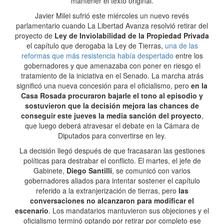
mantener el texto original.
Javier Milei sufrió este miércoles un nuevo revés
parlamentario cuando La Libertad Avanza resolvió retirar del
proyecto de
Ley de Inviolabilidad de la Propiedad Privada
el capítulo que derogaba la Ley de Tierras,
una de las
reformas que más resistencia había despertado
entre los
gobernadores y que amenazaba con poner en riesgo el
tratamiento de la iniciativa en el Senado. La marcha atrás
significó una nueva concesión para el oficialismo, pero
en la
Casa Rosada procuraron bajarle el tono al episodio y
sostuvieron que la decisión mejora las chances de
conseguir este jueves la media sanción del proyecto
,
que luego deberá atravesar el debate en la Cámara de
Diputados para convertirse en ley.
La decisión llegó después de que fracasaran las gestiones
políticas para destrabar el conflicto. El martes, el jefe de
Gabinete,
Diego Santilli
, se comunicó con varios
gobernadores aliados para intentar sostener el capítulo
referido a la extranjerización de tierras, pero
las
conversaciones no alcanzaron para modificar el
escenario
. Los mandatarios mantuvieron sus objeciones y el
oficialismo terminó optando por retirar por completo ese