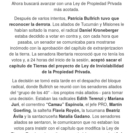
Ahora buscará avanzar con una Ley de Propiedad Privada
más acotada.
Después de varios intentos,
Patricia Bullrich tuvo que
reconocer la derrota
. Los aliados de Tucumán y Misiones le
habían soltado la mano, el radical
Daniel Kroneberger
estaba decidido a votar en contra y, con cada hora que
pasaba, un senador se comunicaba para mostrarse
incómodo con la aprobación del capítulo de extranjerizacion
de la tierra. La senadora libertaria reconoció que no tenía los
votos y, a 24 horas del inicio de la sesión,
aceptó sacar el
capítulo de Tierras del proyecto de Ley de Inviolabilidad
de la Propiedad Privada.
La decisión se tomó esta tarde en el despacho del bloque
radical, donde Bullrich se reunió con los senadores aliados
del “grupo de los 40” --los propios más aliados-- para tomar
una decisión. Estaban las radicales
Edith Terenzi
y
Mariana
Juri
, el correntino
“Camau” Espínola
, el jefe PRO,
Martín
Goerling
, la salteña
Flavia Royón,
la tucumana
Beatriz
Ávila
y la santacruceña
Natalia Gadano
. Los senadores
aliados se sentaron, le comunicaron que no estaban los
votos para insistir con el capítulo que modifica la Ley de