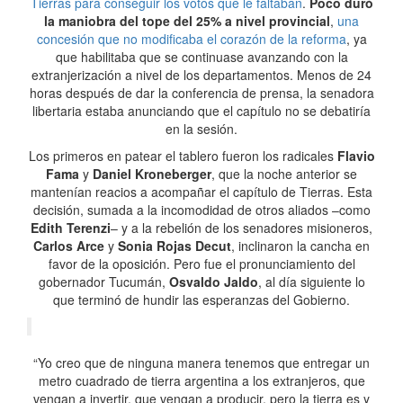
Tierras para conseguir los votos que le faltaban
.
Poco duró
la maniobra del tope del 25% a nivel provincial
,
una
concesión que no modificaba el corazón de la reforma
, ya
que habilitaba que se continuase avanzando con la
extranjerización a nivel de los departamentos. Menos de 24
horas después de dar la conferencia de prensa, la senadora
libertaria estaba anunciando que el capítulo no se debatiría
en la sesión.
Los primeros en patear el tablero fueron los radicales
Flavio
Fama
y
Daniel Kroneberger
, que la noche anterior se
mantenían reacios a acompañar el capítulo de Tierras. Esta
decisión, sumada a la incomodidad de otros aliados –como
Edith Terenzi
– y a la rebelión de los senadores misioneros,
Carlos Arce
y
Sonia Rojas Decut
, inclinaron la cancha en
favor de la oposición. Pero fue el pronunciamiento del
gobernador Tucumán,
Osvaldo Jaldo
, al día siguiente lo
que terminó de hundir las esperanzas del Gobierno.
“Yo creo que de ninguna manera tenemos que entregar un
metro cuadrado de tierra argentina a los extranjeros, que
vengan a invertir, que vengan a producir, pero la tierra es y