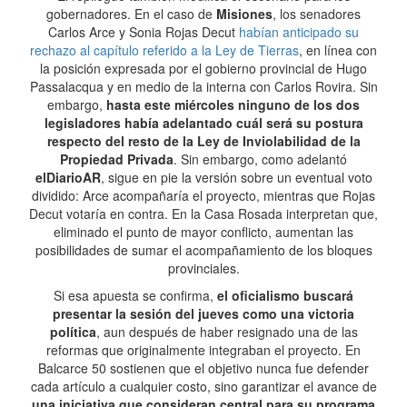
gobernadores. En el caso de
Misiones
, los senadores
Carlos Arce y Sonia Rojas Decut
habían anticipado su
rechazo al capítulo referido a la Ley de Tierras
, en línea con
la posición expresada por el gobierno provincial de Hugo
Passalacqua y en medio de la interna con Carlos Rovira. Sin
embargo,
hasta este miércoles ninguno de los dos
legisladores había adelantado cuál será su postura
respecto del resto de la Ley de Inviolabilidad de la
Propiedad Privada
. Sin embargo, como adelantó
elDiarioAR
, sigue en pie la versión sobre un eventual voto
dividido: Arce acompañaría el proyecto, mientras que Rojas
Decut votaría en contra. En la Casa Rosada interpretan que,
eliminado el punto de mayor conflicto, aumentan las
posibilidades de sumar el acompañamiento de los bloques
provinciales.
Si esa apuesta se confirma,
el oficialismo buscará
presentar la sesión del jueves como una victoria
política
, aun después de haber resignado una de las
reformas que originalmente integraban el proyecto. En
Balcarce 50 sostienen que el objetivo nunca fue defender
cada artículo a cualquier costo, sino garantizar el avance de
una iniciativa que consideran central para su programa