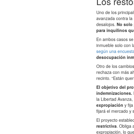
Los resto
Uno de los principa
avanzada contra la 
desalojos.
No solo 
para inquilinos qu
En ambos casos se h
inmueble solo con l
según una encuesta 
desocupación inme
Otro de los cambios
rechaza con más ahín
recinto. “Están quer
El objetivo del pr
indemnizaciones.
la Libertad Avanza
expropiación
y fi
fijará el mercado y s
El proyecto establ
restrictiva
. Obliga 
expropiación, lo qu