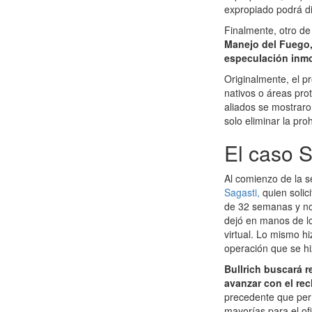
expropiado podrá di
Finalmente, otro de
Manejo del Fuego, 
especulación inmob
Originalmente, el p
nativos o áreas prot
aliados se mostraro
solo eliminar la pro
El caso S
Al comienzo de la s
Sagasti,
quien solic
de 32 semanas y no 
dejó en manos de lo
virtual. Lo mismo h
operación que se hi
Bullrich buscará 
avanzar con el re
precedente que per
mayorías para el ofi