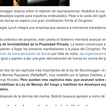
zenegger avanza sobre el régimen de expropiaciones, flexibiliza la Ley
 desalojos exprés para inquilinos endeudados. Pese a la caída del capít
las tierras se espera una gran movilización frente al Congreso.
gas Lynch integra una empresa que asesora a inversores extranjeros
ás polémico del proyecto, este jueves el Gobierno intentará avanzar en
y de Inviolabilidad de la Propiedad Privada
. La sesión comenzará a 
iecen a llegar los primeros manifestantes a la plaza del Congreso. P
ítulo de extranjerización de tierras
por falta de votos,
las organizacione
igual y aspiran a dar una gran demostración de fuerza en contra del g
teó dos de los capítulos más importantes de la ley de Sturzenegger: el 
e Barrios Populares (ReNaBaP), muy resistido por la Iglesia Católica, 
erras Rurales.
Pero quedan tres capítulos más, que avanzan sobre 
exibilizan la Ley de Manejo del fuego y habilitan los desalojos ex
ados.
 después de la derrota del martes, Bullrich buscará aprobar a como dé 