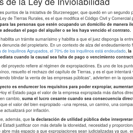
s de la Ley de Inviolabilidad
les puntos de la iniciativa de Sturzenegger, que quedó en un segundo p
Ley de Tierras Rurales, es el que modifica el Código Civil y Comercial 
para las personas que estén ocupando un domicilio de manera ile
e adeudan el pago del alquiler o se les haya vencido el contrato.
abilita un trámite sumarísimo y habilita a que el juez disponga la ent
a denuncia del propietario. En un contexto de alza del endeudamiento f
de Inquilinos Agrupados, el 70% de los inquilinos está endeudado
,
la
diata cuando la causal sea falta de pago o vencimiento contract
 del proyecto refiere al régimen de expropiaciónes. Es uno de los pun
co, resuelto el rechazo del capítulo de Tierras, y es el que intentará 
iendo blindar la venta de las empresas públicas”, advierten en la oposi
oyecto es endurecer los requisitos para poder expropiar, aumentan
Hoy el Estado paga el valor de la empresa expropiada más daños direc
, en cambio,
suma el lucro cesante cuando sea consecuencia direct
ja que el valor del bien expropiado –una represa, un camino, una compa
e actualizará por inflación.
ece, además, que
la declaración de utilidad pública debe interpreta
al Estadi justificar con más detalle la idoneidad, necesidad y proporcio
e abre más espacio a que expropiaciones sean judicializadas ya que, en 