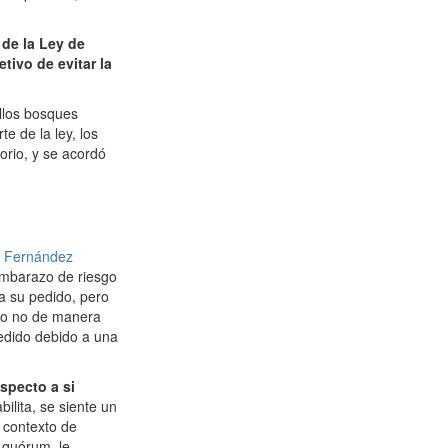
 de la Ley de
tivo de evitar la
ellos bosques
e de la ley, los
orio, y se acordó
l Fernández
embarazo de riesgo
a su pedido, pero
r o no de manera
pedido debido a una
specto a si
ilita, se siente un
 contexto de
n quórum, le