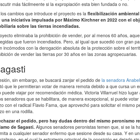
scutir más fácilmeente si la expropiación esta bien fundada o no.
 los cambios que introduce el proyecto es la
flexibilización ambiental
una iniciativa impulsada por Máximo Kirchner en 2022 con el obje
iliaria sobre las tierras incendiadas.
royecto eliminaba la prohibición de vender, por al menos 60 años, aqu
egidas que fueron incendiados. Pero, al igual que sucedió con gran part
n incómodos con la derogación absoluta de la protección sobre el territ
hibición de vender las tierras por 30 años en las zonas agropecuarias.
agasti
esión, sin embargo, se buscará zanjar el pedido de
la senadora Anabe
itó que le permitieran votar de manera remota debido a que cursa un 
puede viajar por recomendación médica. Victoria Villarruel hizo lugar 
s senadores que se habilitara, de manera excepcional, si puede vota
izo con el radical Flavio Fama, que aprovechó para solicitar el mismo 
zo en una rodilla.
rechazar el pedido, pero hay dudas dentro del mismo peronismo re
clamo de Sagasti.
Algunos senadores peronistas temen que, si se la hab
mita a cualquier senador enfermo que sesione desde su casa. Y en un
cialismo, en el cual la estrategia principal de la oposición es dejarlo si