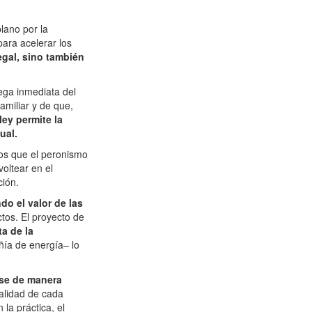
lano por la
para acelerar los
gal, sino también
rega inmediata del
amiliar y de que,
 ley permite la
ual.
tos que el peronismo
voltear en el
ción.
do el valor de las
tos. El proyecto de
a de la
ñía de energía– lo
rse de manera
nalidad de cada
la práctica, el