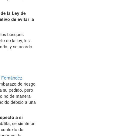
 de la Ley de
tivo de evitar la
ellos bosques
e de la ley, los
orio, y se acordó
l Fernández
embarazo de riesgo
a su pedido, pero
r o no de manera
pedido debido a una
specto a si
ilita, se siente un
 contexto de
n quórum, le