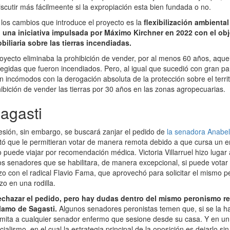
scutir más fácilmeente si la expropiación esta bien fundada o no.
 los cambios que introduce el proyecto es la
flexibilización ambiental
una iniciativa impulsada por Máximo Kirchner en 2022 con el obje
iliaria sobre las tierras incendiadas.
royecto eliminaba la prohibición de vender, por al menos 60 años, aqu
egidas que fueron incendiados. Pero, al igual que sucedió con gran part
n incómodos con la derogación absoluta de la protección sobre el territ
hibición de vender las tierras por 30 años en las zonas agropecuarias.
agasti
esión, sin embargo, se buscará zanjar el pedido de
la senadora Anabe
itó que le permitieran votar de manera remota debido a que cursa un 
puede viajar por recomendación médica. Victoria Villarruel hizo lugar 
s senadores que se habilitara, de manera excepcional, si puede vota
izo con el radical Flavio Fama, que aprovechó para solicitar el mismo 
zo en una rodilla.
rechazar el pedido, pero hay dudas dentro del mismo peronismo re
clamo de Sagasti.
Algunos senadores peronistas temen que, si se la hab
mita a cualquier senador enfermo que sesione desde su casa. Y en un
cialismo, en el cual la estrategia principal de la oposición es dejarlo si