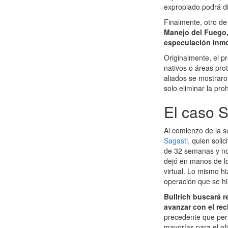
expropiado podrá di
Finalmente, otro de
Manejo del Fuego, 
especulación inmob
Originalmente, el p
nativos o áreas prot
aliados se mostraro
solo eliminar la pro
El caso S
Al comienzo de la s
Sagasti,
quien solic
de 32 semanas y no 
dejó en manos de lo
virtual. Lo mismo h
operación que se hi
Bullrich buscará 
avanzar con el re
precedente que per
mayorías para el ofi