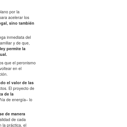
lano por la
para acelerar los
gal, sino también
rega inmediata del
amiliar y de que,
 ley permite la
ual.
tos que el peronismo
voltear en el
ción.
do el valor de las
tos. El proyecto de
a de la
ñía de energía– lo
rse de manera
nalidad de cada
la práctica, el