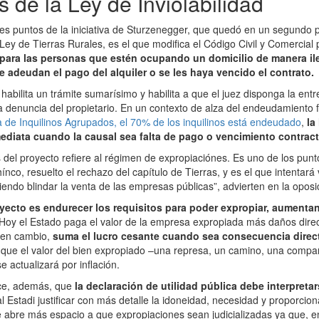
s de la Ley de Inviolabilidad
les puntos de la iniciativa de Sturzenegger, que quedó en un segundo p
Ley de Tierras Rurales, es el que modifica el Código Civil y Comercial 
para las personas que estén ocupando un domicilio de manera ile
e adeudan el pago del alquiler o se les haya vencido el contrato.
abilita un trámite sumarísimo y habilita a que el juez disponga la ent
a denuncia del propietario. En un contexto de alza del endeudamiento f
de Inquilinos Agrupados, el 70% de los inquilinos está endeudado
,
la
diata cuando la causal sea falta de pago o vencimiento contract
 del proyecto refiere al régimen de expropiaciónes. Es uno de los pun
co, resuelto el rechazo del capítulo de Tierras, y es el que intentará 
iendo blindar la venta de las empresas públicas”, advierten en la oposi
oyecto es endurecer los requisitos para poder expropiar, aumentan
Hoy el Estado paga el valor de la empresa expropiada más daños direc
, en cambio,
suma el lucro cesante cuando sea consecuencia direct
ja que el valor del bien expropiado –una represa, un camino, una compa
e actualizará por inflación.
ece, además, que
la declaración de utilidad pública debe interpreta
al Estadi justificar con más detalle la idoneidad, necesidad y proporcio
e abre más espacio a que expropiaciones sean judicializadas ya que, en 