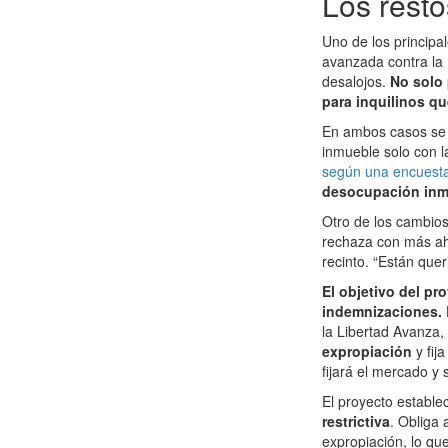
Los resto
Uno de los principa
avanzada contra la 
desalojos.
No solo 
para inquilinos qu
En ambos casos se h
inmueble solo con l
según una encuesta 
desocupación inme
Otro de los cambios
rechaza con más ahín
recinto. “Están quer
El objetivo del pr
indemnizaciones.
la Libertad Avanza
expropiación
y fi
fijará el mercado y s
El proyecto establ
restrictiva
. Obliga 
expropiación, lo qu