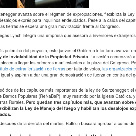
zenegger avanza sobre el régimen de expropiaciones, flexibiliza la Ley
 desalojos exprés para inquilinos endeudados. Pese a la caída del capít
las tierras se espera una gran movilización frente al Congreso.
gas Lynch integra una empresa que asesora a inversores extranjeros
ás polémico del proyecto, este jueves el Gobierno intentará avanzar en
y de Inviolabilidad de la Propiedad Privada
. La sesión comenzará a 
iecen a llegar los primeros manifestantes a la plaza del Congreso. P
ítulo de extranjerización de tierras
por falta de votos,
las organizacione
igual y aspiran a dar una gran demostración de fuerza en contra del g
teó dos de los capítulos más importantes de la ley de Sturzenegger: el 
e Barrios Populares (ReNaBaP), muy resistido por la Iglesia Católica, 
erras Rurales.
Pero quedan tres capítulos más, que avanzan sobre 
exibilizan la Ley de Manejo del fuego y habilitan los desalojos ex
ados.
 después de la derrota del martes, Bullrich buscará aprobar a como dé 