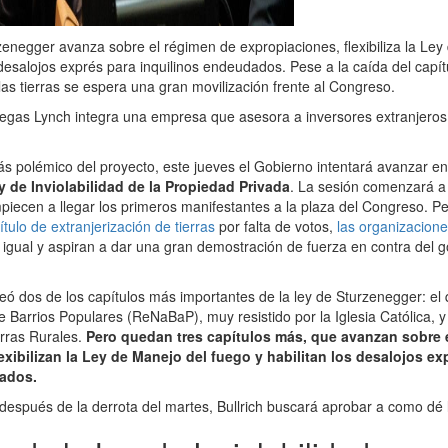
zenegger avanza sobre el régimen de expropiaciones, flexibiliza la Ley
 desalojos exprés para inquilinos endeudados. Pese a la caída del capít
las tierras se espera una gran movilización frente al Congreso.
gas Lynch integra una empresa que asesora a inversores extranjeros
ás polémico del proyecto, este jueves el Gobierno intentará avanzar en
y de Inviolabilidad de la Propiedad Privada
. La sesión comenzará a 
iecen a llegar los primeros manifestantes a la plaza del Congreso. P
ítulo de extranjerización de tierras
por falta de votos,
las organizacione
igual y aspiran a dar una gran demostración de fuerza en contra del g
teó dos de los capítulos más importantes de la ley de Sturzenegger: el 
e Barrios Populares (ReNaBaP), muy resistido por la Iglesia Católica, 
erras Rurales.
Pero quedan tres capítulos más, que avanzan sobre 
exibilizan la Ley de Manejo del fuego y habilitan los desalojos ex
ados.
 después de la derrota del martes, Bullrich buscará aprobar a como dé 