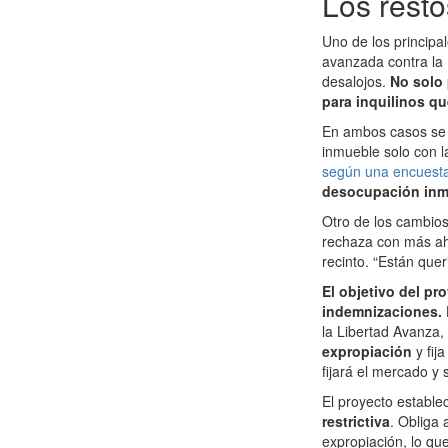
Los resto
Uno de los principa
avanzada contra la 
desalojos.
No solo 
para inquilinos qu
En ambos casos se h
inmueble solo con l
según una encuesta 
desocupación inme
Otro de los cambios
rechaza con más ahín
recinto. “Están quer
El objetivo del pr
indemnizaciones.
la Libertad Avanza
expropiación
y fi
fijará el mercado y s
El proyecto establ
restrictiva
. Obliga 
expropiación, lo qu