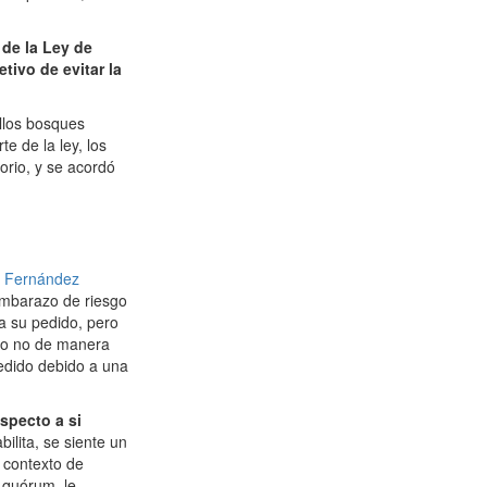
 de la Ley de
tivo de evitar la
ellos bosques
e de la ley, los
orio, y se acordó
l Fernández
embarazo de riesgo
a su pedido, pero
r o no de manera
pedido debido a una
specto a si
ilita, se siente un
 contexto de
n quórum, le