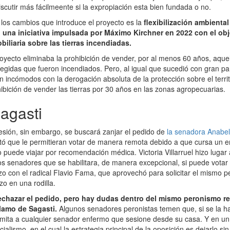
scutir más fácilmeente si la expropiación esta bien fundada o no.
 los cambios que introduce el proyecto es la
flexibilización ambiental
una iniciativa impulsada por Máximo Kirchner en 2022 con el obje
iliaria sobre las tierras incendiadas.
royecto eliminaba la prohibición de vender, por al menos 60 años, aqu
egidas que fueron incendiados. Pero, al igual que sucedió con gran part
n incómodos con la derogación absoluta de la protección sobre el territ
hibición de vender las tierras por 30 años en las zonas agropecuarias.
agasti
esión, sin embargo, se buscará zanjar el pedido de
la senadora Anabe
itó que le permitieran votar de manera remota debido a que cursa un 
puede viajar por recomendación médica. Victoria Villarruel hizo lugar 
s senadores que se habilitara, de manera excepcional, si puede vota
izo con el radical Flavio Fama, que aprovechó para solicitar el mismo 
zo en una rodilla.
rechazar el pedido, pero hay dudas dentro del mismo peronismo re
clamo de Sagasti.
Algunos senadores peronistas temen que, si se la hab
mita a cualquier senador enfermo que sesione desde su casa. Y en un
cialismo, en el cual la estrategia principal de la oposición es dejarlo si