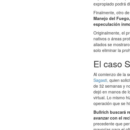
expropiado podrá di
Finalmente, otro de
Manejo del Fuego, 
especulación inmob
Originalmente, el p
nativos o áreas prot
aliados se mostraro
solo eliminar la pro
El caso S
Al comienzo de la s
Sagasti,
quien solic
de 32 semanas y no 
dejó en manos de lo
virtual. Lo mismo h
operación que se hi
Bullrich buscará 
avanzar con el re
precedente que per
mayorías para el ofi