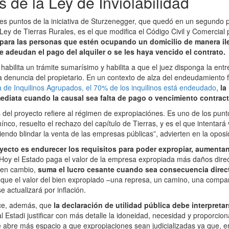
s de la Ley de Inviolabilidad
les puntos de la iniciativa de Sturzenegger, que quedó en un segundo p
Ley de Tierras Rurales, es el que modifica el Código Civil y Comercial 
para las personas que estén ocupando un domicilio de manera ile
e adeudan el pago del alquiler o se les haya vencido el contrato.
abilita un trámite sumarísimo y habilita a que el juez disponga la ent
a denuncia del propietario. En un contexto de alza del endeudamiento f
de Inquilinos Agrupados, el 70% de los inquilinos está endeudado
,
la
diata cuando la causal sea falta de pago o vencimiento contract
 del proyecto refiere al régimen de expropiaciónes. Es uno de los pun
co, resuelto el rechazo del capítulo de Tierras, y es el que intentará 
iendo blindar la venta de las empresas públicas”, advierten en la oposi
oyecto es endurecer los requisitos para poder expropiar, aumentan
Hoy el Estado paga el valor de la empresa expropiada más daños direc
, en cambio,
suma el lucro cesante cuando sea consecuencia direct
ja que el valor del bien expropiado –una represa, un camino, una compa
e actualizará por inflación.
ece, además, que
la declaración de utilidad pública debe interpreta
al Estadi justificar con más detalle la idoneidad, necesidad y proporcio
e abre más espacio a que expropiaciones sean judicializadas ya que, en 