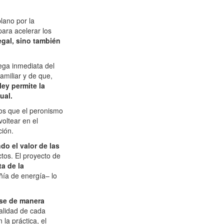
lano por la
para acelerar los
gal, sino también
rega inmediata del
amiliar y de que,
 ley permite la
ual.
tos que el peronismo
voltear en el
ción.
do el valor de las
tos. El proyecto de
a de la
ñía de energía– lo
rse de manera
nalidad de cada
la práctica, el