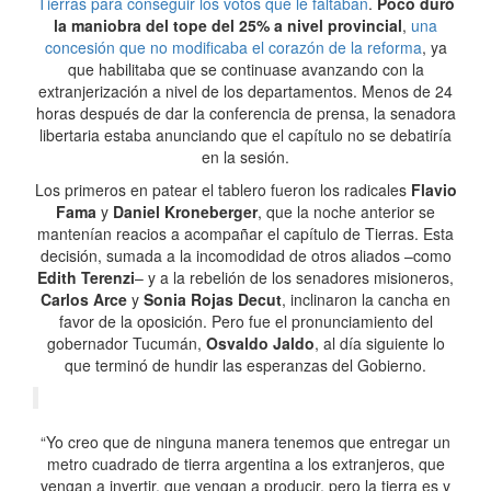
Tierras para conseguir los votos que le faltaban
.
Poco duró
la maniobra del tope del 25% a nivel provincial
,
una
concesión que no modificaba el corazón de la reforma
, ya
que habilitaba que se continuase avanzando con la
extranjerización a nivel de los departamentos. Menos de 24
horas después de dar la conferencia de prensa, la senadora
libertaria estaba anunciando que el capítulo no se debatiría
en la sesión.
Los primeros en patear el tablero fueron los radicales
Flavio
Fama
y
Daniel Kroneberger
, que la noche anterior se
mantenían reacios a acompañar el capítulo de Tierras. Esta
decisión, sumada a la incomodidad de otros aliados –como
Edith Terenzi
– y a la rebelión de los senadores misioneros,
Carlos Arce
y
Sonia Rojas Decut
, inclinaron la cancha en
favor de la oposición. Pero fue el pronunciamiento del
gobernador Tucumán,
Osvaldo Jaldo
, al día siguiente lo
que terminó de hundir las esperanzas del Gobierno.
“Yo creo que de ninguna manera tenemos que entregar un
metro cuadrado de tierra argentina a los extranjeros, que
vengan a invertir, que vengan a producir, pero la tierra es y