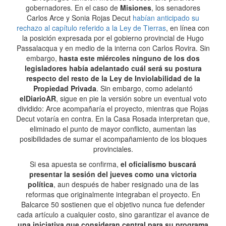
gobernadores. En el caso de
Misiones
, los senadores
Carlos Arce y Sonia Rojas Decut
habían anticipado su
rechazo al capítulo referido a la Ley de Tierras
, en línea con
la posición expresada por el gobierno provincial de Hugo
Passalacqua y en medio de la interna con Carlos Rovira. Sin
embargo,
hasta este miércoles ninguno de los dos
legisladores había adelantado cuál será su postura
respecto del resto de la Ley de Inviolabilidad de la
Propiedad Privada
. Sin embargo, como adelantó
elDiarioAR
, sigue en pie la versión sobre un eventual voto
dividido: Arce acompañaría el proyecto, mientras que Rojas
Decut votaría en contra. En la Casa Rosada interpretan que,
eliminado el punto de mayor conflicto, aumentan las
posibilidades de sumar el acompañamiento de los bloques
provinciales.
Si esa apuesta se confirma,
el oficialismo buscará
presentar la sesión del jueves como una victoria
política
, aun después de haber resignado una de las
reformas que originalmente integraban el proyecto. En
Balcarce 50 sostienen que el objetivo nunca fue defender
cada artículo a cualquier costo, sino garantizar el avance de
una iniciativa que consideran central para su programa