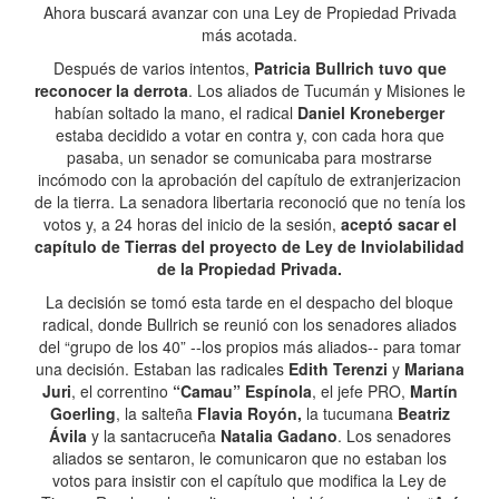
Ahora buscará avanzar con una Ley de Propiedad Privada
más acotada.
Después de varios intentos,
Patricia Bullrich tuvo que
reconocer la derrota
. Los aliados de Tucumán y Misiones le
habían soltado la mano, el radical
Daniel Kroneberger
estaba decidido a votar en contra y, con cada hora que
pasaba, un senador se comunicaba para mostrarse
incómodo con la aprobación del capítulo de extranjerizacion
de la tierra. La senadora libertaria reconoció que no tenía los
votos y, a 24 horas del inicio de la sesión,
aceptó sacar el
capítulo de Tierras del proyecto de Ley de Inviolabilidad
de la Propiedad Privada.
La decisión se tomó esta tarde en el despacho del bloque
radical, donde Bullrich se reunió con los senadores aliados
del “grupo de los 40” --los propios más aliados-- para tomar
una decisión. Estaban las radicales
Edith Terenzi
y
Mariana
Juri
, el correntino
“Camau” Espínola
, el jefe PRO,
Martín
Goerling
, la salteña
Flavia Royón,
la tucumana
Beatriz
Ávila
y la santacruceña
Natalia Gadano
. Los senadores
aliados se sentaron, le comunicaron que no estaban los
votos para insistir con el capítulo que modifica la Ley de