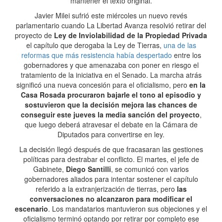
mantener el texto original.
Javier Milei sufrió este miércoles un nuevo revés
parlamentario cuando La Libertad Avanza resolvió retirar del
proyecto de
Ley de Inviolabilidad de la Propiedad Privada
el capítulo que derogaba la Ley de Tierras,
una de las
reformas que más resistencia había despertado
entre los
gobernadores y que amenazaba con poner en riesgo el
tratamiento de la iniciativa en el Senado. La marcha atrás
significó una nueva concesión para el oficialismo, pero
en la
Casa Rosada procuraron bajarle el tono al episodio y
sostuvieron que la decisión mejora las chances de
conseguir este jueves la media sanción del proyecto
,
que luego deberá atravesar el debate en la Cámara de
Diputados para convertirse en ley.
La decisión llegó después de que fracasaran las gestiones
políticas para destrabar el conflicto. El martes, el jefe de
Gabinete,
Diego Santilli
, se comunicó con varios
gobernadores aliados para intentar sostener el capítulo
referido a la extranjerización de tierras, pero
las
conversaciones no alcanzaron para modificar el
escenario
. Los mandatarios mantuvieron sus objeciones y el
oficialismo terminó optando por retirar por completo ese