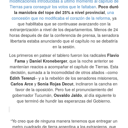
modificaciones introducidas a último momento al capítulo de
Tierras para conseguir los votos que le faltaban
.
Poco duró
la maniobra del tope del 25% a nivel provincial
,
una
concesión que no modificaba el corazón de la reforma
, ya
que habilitaba que se continuase avanzando con la
extranjerización a nivel de los departamentos. Menos de 24
horas después de dar la conferencia de prensa, la senadora
libertaria estaba anunciando que el capítulo no se debatiría
en la sesión.
Los primeros en patear el tablero fueron los radicales
Flavio
Fama
y
Daniel Kroneberger
, que la noche anterior se
mantenían reacios a acompañar el capítulo de Tierras. Esta
decisión, sumada a la incomodidad de otros aliados –como
Edith Terenzi
– y a la rebelión de los senadores misioneros,
Carlos Arce
y
Sonia Rojas Decut
, inclinaron la cancha en
favor de la oposición. Pero fue el pronunciamiento del
gobernador Tucumán,
Osvaldo Jaldo
, al día siguiente lo
que terminó de hundir las esperanzas del Gobierno.
“Yo creo que de ninguna manera tenemos que entregar un
metro cuadrado de tierra argentina a los extranjeros, que