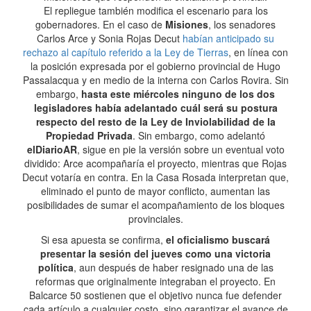
El repliegue también modifica el escenario para los
gobernadores. En el caso de
Misiones
, los senadores
Carlos Arce y Sonia Rojas Decut
habían anticipado su
rechazo al capítulo referido a la Ley de Tierras
, en línea con
la posición expresada por el gobierno provincial de Hugo
Passalacqua y en medio de la interna con Carlos Rovira. Sin
embargo,
hasta este miércoles ninguno de los dos
legisladores había adelantado cuál será su postura
respecto del resto de la Ley de Inviolabilidad de la
Propiedad Privada
. Sin embargo, como adelantó
elDiarioAR
, sigue en pie la versión sobre un eventual voto
dividido: Arce acompañaría el proyecto, mientras que Rojas
Decut votaría en contra. En la Casa Rosada interpretan que,
eliminado el punto de mayor conflicto, aumentan las
posibilidades de sumar el acompañamiento de los bloques
provinciales.
Si esa apuesta se confirma,
el oficialismo buscará
presentar la sesión del jueves como una victoria
política
, aun después de haber resignado una de las
reformas que originalmente integraban el proyecto. En
Balcarce 50 sostienen que el objetivo nunca fue defender
cada artículo a cualquier costo, sino garantizar el avance de