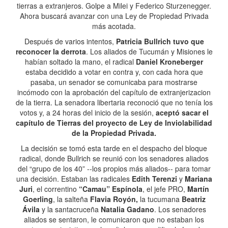
tierras a extranjeros. Golpe a Milei y Federico Sturzenegger.
Ahora buscará avanzar con una Ley de Propiedad Privada
más acotada.
Después de varios intentos,
Patricia Bullrich tuvo que
reconocer la derrota
. Los aliados de Tucumán y Misiones le
habían soltado la mano, el radical
Daniel Kroneberger
estaba decidido a votar en contra y, con cada hora que
pasaba, un senador se comunicaba para mostrarse
incómodo con la aprobación del capítulo de extranjerizacion
de la tierra. La senadora libertaria reconoció que no tenía los
votos y, a 24 horas del inicio de la sesión,
aceptó sacar el
capítulo de Tierras del proyecto de Ley de Inviolabilidad
de la Propiedad Privada.
La decisión se tomó esta tarde en el despacho del bloque
radical, donde Bullrich se reunió con los senadores aliados
del “grupo de los 40” --los propios más aliados-- para tomar
una decisión. Estaban las radicales
Edith Terenzi
y
Mariana
Juri
, el correntino
“Camau” Espínola
, el jefe PRO,
Martín
Goerling
, la salteña
Flavia Royón,
la tucumana
Beatriz
Ávila
y la santacruceña
Natalia Gadano
. Los senadores
aliados se sentaron, le comunicaron que no estaban los