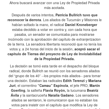
Ahora buscará avanzar con una Ley de Propiedad Privada
más acotada.
Después de varios intentos,
Patricia Bullrich tuvo que
reconocer la derrota
. Los aliados de Tucumán y Misiones le
habían soltado la mano, el radical
Daniel Kroneberger
estaba decidido a votar en contra y, con cada hora que
pasaba, un senador se comunicaba para mostrarse
incómodo con la aprobación del capítulo de extranjerizacion
de la tierra. La senadora libertaria reconoció que no tenía los
votos y, a 24 horas del inicio de la sesión,
aceptó sacar el
capítulo de Tierras del proyecto de Ley de Inviolabilidad
de la Propiedad Privada.
La decisión se tomó esta tarde en el despacho del bloque
radical, donde Bullrich se reunió con los senadores aliados
del “grupo de los 40” --los propios más aliados-- para tomar
una decisión. Estaban las radicales
Edith Terenzi
y
Mariana
Juri
, el correntino
“Camau” Espínola
, el jefe PRO,
Martín
Goerling
, la salteña
Flavia Royón,
la tucumana
Beatriz
Ávila
y la santacruceña
Natalia Gadano
. Los senadores
aliados se sentaron, le comunicaron que no estaban los
votos para insistir con el capítulo que modifica la Ley de