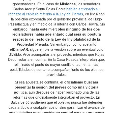
gobernadores. En el caso de
Misiones
, los senadores
Carlos Arce y Sonia Rojas Decut
habían anticipado su
rechazo al capítulo referido a la Ley de Tierras
, en línea con
la posición expresada por el gobierno provincial de Hugo
Passalacqua y en medio de la interna con Carlos Rovira. Sin
embargo,
hasta este miércoles ninguno de los dos
legisladores había adelantado cuál será su postura
respecto del resto de la Ley de Inviolabilidad de la
Propiedad Privada
. Sin embargo, como adelantó
elDiarioAR
, sigue en pie la versión sobre un eventual voto
dividido: Arce acompañaría el proyecto, mientras que Rojas
Decut votaría en contra. En la Casa Rosada interpretan que,
eliminado el punto de mayor conflicto, aumentan las
posibilidades de sumar el acompañamiento de los bloques
provinciales.
Si esa apuesta se confirma,
el oficialismo buscará
presentar la sesión del jueves como una victoria
política
, aun después de haber resignado una de las
reformas que originalmente integraban el proyecto. En
Balcarce 50 sostienen que el objetivo nunca fue defender
cada artículo a cualquier costo, sino garantizar el avance de
una iniciativa que consideran central para su programa