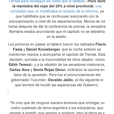
Tierras para conseguir los votos que le faltaban
.
Poco duró
la maniobra del tope del 25% a nivel provincial
,
una
concesión que no modificaba el corazón de la reforma
, ya
que habilitaba que se continuase avanzando con la
extranjerización a nivel de los departamentos. Menos de 24
horas después de dar la conferencia de prensa, la senadora
libertaria estaba anunciando que el capítulo no se debatiría
en la sesión.
Los primeros en patear el tablero fueron los radicales
Flavio
Fama
y
Daniel Kroneberger
, que la noche anterior se
mantenían reacios a acompañar el capítulo de Tierras. Esta
decisión, sumada a la incomodidad de otros aliados –como
Edith Terenzi
– y a la rebelión de los senadores misioneros,
Carlos Arce
y
Sonia Rojas Decut
, inclinaron la cancha en
favor de la oposición. Pero fue el pronunciamiento del
gobernador Tucumán,
Osvaldo Jaldo
, al día siguiente lo
que terminó de hundir las esperanzas del Gobierno.
“Yo creo que de ninguna manera tenemos que entregar un
metro cuadrado de tierra argentina a los extranjeros, que
vengan a invertir, que vengan a producir, pero la tierra es y