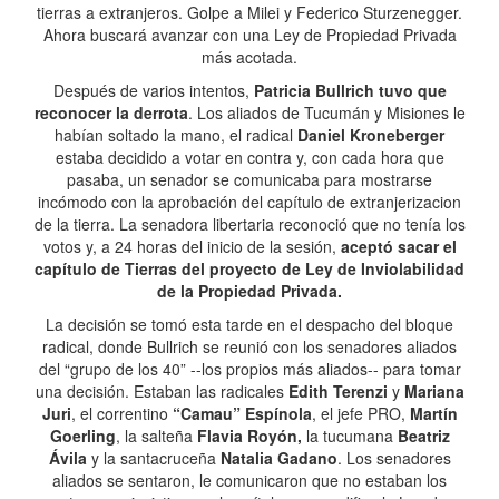
tierras a extranjeros. Golpe a Milei y Federico Sturzenegger.
Ahora buscará avanzar con una Ley de Propiedad Privada
más acotada.
Después de varios intentos,
Patricia Bullrich tuvo que
reconocer la derrota
. Los aliados de Tucumán y Misiones le
habían soltado la mano, el radical
Daniel Kroneberger
estaba decidido a votar en contra y, con cada hora que
pasaba, un senador se comunicaba para mostrarse
incómodo con la aprobación del capítulo de extranjerizacion
de la tierra. La senadora libertaria reconoció que no tenía los
votos y, a 24 horas del inicio de la sesión,
aceptó sacar el
capítulo de Tierras del proyecto de Ley de Inviolabilidad
de la Propiedad Privada.
La decisión se tomó esta tarde en el despacho del bloque
radical, donde Bullrich se reunió con los senadores aliados
del “grupo de los 40” --los propios más aliados-- para tomar
una decisión. Estaban las radicales
Edith Terenzi
y
Mariana
Juri
, el correntino
“Camau” Espínola
, el jefe PRO,
Martín
Goerling
, la salteña
Flavia Royón,
la tucumana
Beatriz
Ávila
y la santacruceña
Natalia Gadano
. Los senadores
aliados se sentaron, le comunicaron que no estaban los