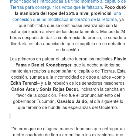
modificaciones introducidas a último momento al capítulo de
Tierras para conseguir los votos que le faltaban
.
Poco duró
la maniobra del tope del 25% a nivel provincial
,
una
concesión que no modificaba el corazón de la reforma
, ya
que habilitaba que se continuase avanzando con la
extranjerización a nivel de los departamentos. Menos de 24
horas después de dar la conferencia de prensa, la senadora
libertaria estaba anunciando que el capítulo no se debatiría
en la sesión.
Los primeros en patear el tablero fueron los radicales
Flavio
Fama
y
Daniel Kroneberger
, que la noche anterior se
mantenían reacios a acompañar el capítulo de Tierras. Esta
decisión, sumada a la incomodidad de otros aliados –como
Edith Terenzi
– y a la rebelión de los senadores misioneros,
Carlos Arce
y
Sonia Rojas Decut
, inclinaron la cancha en
favor de la oposición. Pero fue el pronunciamiento del
gobernador Tucumán,
Osvaldo Jaldo
, al día siguiente lo
que terminó de hundir las esperanzas del Gobierno.
“Yo creo que de ninguna manera tenemos que entregar un
metro cuadrado de tierra argentina a los extranjeros, que