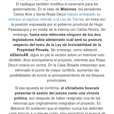
El repliegue también modifica el escenario para los
gobernadores. En el caso de
Misiones
, los senadores
Carlos Arce y Sonia Rojas Decut
habían anticipado su
rechazo al capítulo referido a la Ley de Tierras
, en línea con
la posición expresada por el gobierno provincial de Hugo
Passalacqua y en medio de la interna con Carlos Rovira. Sin
embargo,
hasta este miércoles ninguno de los dos
legisladores había adelantado cuál será su postura
respecto del resto de la Ley de Inviolabilidad de la
Propiedad Privada
. Sin embargo, como adelantó
elDiarioAR
, sigue en pie la versión sobre un eventual voto
dividido: Arce acompañaría el proyecto, mientras que Rojas
Decut votaría en contra. En la Casa Rosada interpretan que,
eliminado el punto de mayor conflicto, aumentan las
posibilidades de sumar el acompañamiento de los bloques
provinciales.
Si esa apuesta se confirma,
el oficialismo buscará
presentar la sesión del jueves como una victoria
política
, aun después de haber resignado una de las
reformas que originalmente integraban el proyecto. En
Balcarce 50 sostienen que el objetivo nunca fue defender
cada artículo a cualquier costo, sino garantizar el avance de