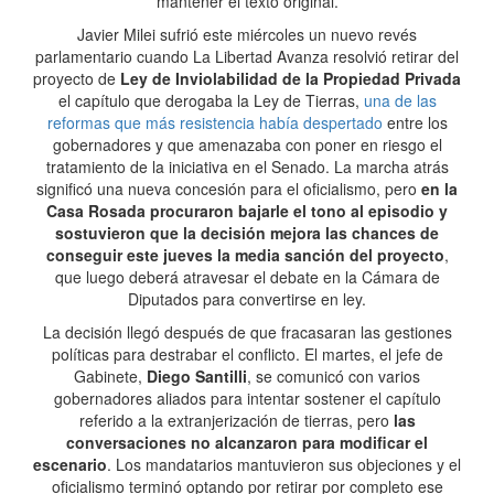
mantener el texto original.
Javier Milei sufrió este miércoles un nuevo revés
parlamentario cuando La Libertad Avanza resolvió retirar del
proyecto de
Ley de Inviolabilidad de la Propiedad Privada
el capítulo que derogaba la Ley de Tierras,
una de las
reformas que más resistencia había despertado
entre los
gobernadores y que amenazaba con poner en riesgo el
tratamiento de la iniciativa en el Senado. La marcha atrás
significó una nueva concesión para el oficialismo, pero
en la
Casa Rosada procuraron bajarle el tono al episodio y
sostuvieron que la decisión mejora las chances de
conseguir este jueves la media sanción del proyecto
,
que luego deberá atravesar el debate en la Cámara de
Diputados para convertirse en ley.
La decisión llegó después de que fracasaran las gestiones
políticas para destrabar el conflicto. El martes, el jefe de
Gabinete,
Diego Santilli
, se comunicó con varios
gobernadores aliados para intentar sostener el capítulo
referido a la extranjerización de tierras, pero
las
conversaciones no alcanzaron para modificar el
escenario
. Los mandatarios mantuvieron sus objeciones y el
oficialismo terminó optando por retirar por completo ese