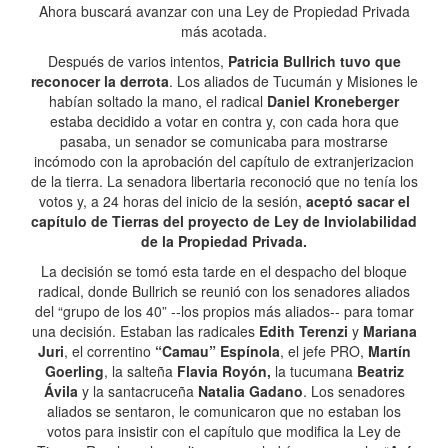
Ahora buscará avanzar con una Ley de Propiedad Privada
más acotada.
Después de varios intentos,
Patricia Bullrich tuvo que
reconocer la derrota
. Los aliados de Tucumán y Misiones le
habían soltado la mano, el radical
Daniel Kroneberger
estaba decidido a votar en contra y, con cada hora que
pasaba, un senador se comunicaba para mostrarse
incómodo con la aprobación del capítulo de extranjerizacion
de la tierra. La senadora libertaria reconoció que no tenía los
votos y, a 24 horas del inicio de la sesión,
aceptó sacar el
capítulo de Tierras del proyecto de Ley de Inviolabilidad
de la Propiedad Privada.
La decisión se tomó esta tarde en el despacho del bloque
radical, donde Bullrich se reunió con los senadores aliados
del “grupo de los 40” --los propios más aliados-- para tomar
una decisión. Estaban las radicales
Edith Terenzi
y
Mariana
Juri
, el correntino
“Camau” Espínola
, el jefe PRO,
Martín
Goerling
, la salteña
Flavia Royón,
la tucumana
Beatriz
Ávila
y la santacruceña
Natalia Gadano
. Los senadores
aliados se sentaron, le comunicaron que no estaban los
votos para insistir con el capítulo que modifica la Ley de