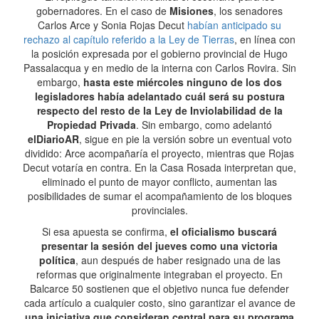
gobernadores. En el caso de
Misiones
, los senadores
Carlos Arce y Sonia Rojas Decut
habían anticipado su
rechazo al capítulo referido a la Ley de Tierras
, en línea con
la posición expresada por el gobierno provincial de Hugo
Passalacqua y en medio de la interna con Carlos Rovira. Sin
embargo,
hasta este miércoles ninguno de los dos
legisladores había adelantado cuál será su postura
respecto del resto de la Ley de Inviolabilidad de la
Propiedad Privada
. Sin embargo, como adelantó
elDiarioAR
, sigue en pie la versión sobre un eventual voto
dividido: Arce acompañaría el proyecto, mientras que Rojas
Decut votaría en contra. En la Casa Rosada interpretan que,
eliminado el punto de mayor conflicto, aumentan las
posibilidades de sumar el acompañamiento de los bloques
provinciales.
Si esa apuesta se confirma,
el oficialismo buscará
presentar la sesión del jueves como una victoria
política
, aun después de haber resignado una de las
reformas que originalmente integraban el proyecto. En
Balcarce 50 sostienen que el objetivo nunca fue defender
cada artículo a cualquier costo, sino garantizar el avance de
una iniciativa que consideran central para su programa