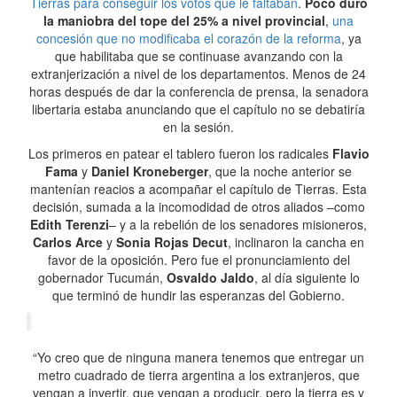
Tierras para conseguir los votos que le faltaban
.
Poco duró
la maniobra del tope del 25% a nivel provincial
,
una
concesión que no modificaba el corazón de la reforma
, ya
que habilitaba que se continuase avanzando con la
extranjerización a nivel de los departamentos. Menos de 24
horas después de dar la conferencia de prensa, la senadora
libertaria estaba anunciando que el capítulo no se debatiría
en la sesión.
Los primeros en patear el tablero fueron los radicales
Flavio
Fama
y
Daniel Kroneberger
, que la noche anterior se
mantenían reacios a acompañar el capítulo de Tierras. Esta
decisión, sumada a la incomodidad de otros aliados –como
Edith Terenzi
– y a la rebelión de los senadores misioneros,
Carlos Arce
y
Sonia Rojas Decut
, inclinaron la cancha en
favor de la oposición. Pero fue el pronunciamiento del
gobernador Tucumán,
Osvaldo Jaldo
, al día siguiente lo
que terminó de hundir las esperanzas del Gobierno.
“Yo creo que de ninguna manera tenemos que entregar un
metro cuadrado de tierra argentina a los extranjeros, que
vengan a invertir, que vengan a producir, pero la tierra es y