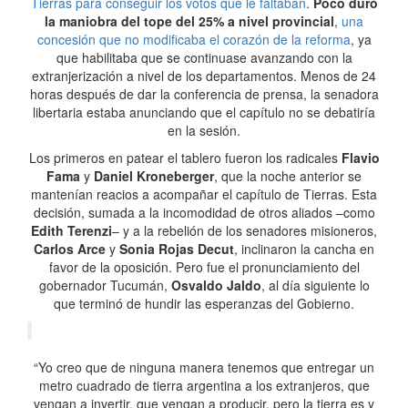
Tierras para conseguir los votos que le faltaban
.
Poco duró
la maniobra del tope del 25% a nivel provincial
,
una
concesión que no modificaba el corazón de la reforma
, ya
que habilitaba que se continuase avanzando con la
extranjerización a nivel de los departamentos. Menos de 24
horas después de dar la conferencia de prensa, la senadora
libertaria estaba anunciando que el capítulo no se debatiría
en la sesión.
Los primeros en patear el tablero fueron los radicales
Flavio
Fama
y
Daniel Kroneberger
, que la noche anterior se
mantenían reacios a acompañar el capítulo de Tierras. Esta
decisión, sumada a la incomodidad de otros aliados –como
Edith Terenzi
– y a la rebelión de los senadores misioneros,
Carlos Arce
y
Sonia Rojas Decut
, inclinaron la cancha en
favor de la oposición. Pero fue el pronunciamiento del
gobernador Tucumán,
Osvaldo Jaldo
, al día siguiente lo
que terminó de hundir las esperanzas del Gobierno.
“Yo creo que de ninguna manera tenemos que entregar un
metro cuadrado de tierra argentina a los extranjeros, que
vengan a invertir, que vengan a producir, pero la tierra es y