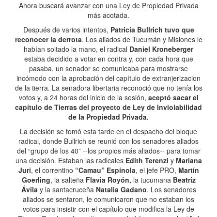
Ahora buscará avanzar con una Ley de Propiedad Privada
más acotada.
Después de varios intentos,
Patricia Bullrich tuvo que
reconocer la derrota
. Los aliados de Tucumán y Misiones le
habían soltado la mano, el radical
Daniel Kroneberger
estaba decidido a votar en contra y, con cada hora que
pasaba, un senador se comunicaba para mostrarse
incómodo con la aprobación del capítulo de extranjerizacion
de la tierra. La senadora libertaria reconoció que no tenía los
votos y, a 24 horas del inicio de la sesión,
aceptó sacar el
capítulo de Tierras del proyecto de Ley de Inviolabilidad
de la Propiedad Privada.
La decisión se tomó esta tarde en el despacho del bloque
radical, donde Bullrich se reunió con los senadores aliados
del “grupo de los 40” --los propios más aliados-- para tomar
una decisión. Estaban las radicales
Edith Terenzi
y
Mariana
Juri
, el correntino
“Camau” Espínola
, el jefe PRO,
Martín
Goerling
, la salteña
Flavia Royón,
la tucumana
Beatriz
Ávila
y la santacruceña
Natalia Gadano
. Los senadores
aliados se sentaron, le comunicaron que no estaban los
votos para insistir con el capítulo que modifica la Ley de