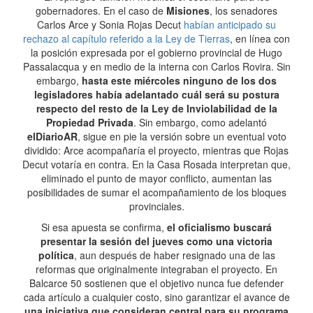
gobernadores. En el caso de
Misiones
, los senadores
Carlos Arce y Sonia Rojas Decut
habían anticipado su
rechazo al capítulo referido a la Ley de Tierras
, en línea con
la posición expresada por el gobierno provincial de Hugo
Passalacqua y en medio de la interna con Carlos Rovira. Sin
embargo,
hasta este miércoles ninguno de los dos
legisladores había adelantado cuál será su postura
respecto del resto de la Ley de Inviolabilidad de la
Propiedad Privada
. Sin embargo, como adelantó
elDiarioAR
, sigue en pie la versión sobre un eventual voto
dividido: Arce acompañaría el proyecto, mientras que Rojas
Decut votaría en contra. En la Casa Rosada interpretan que,
eliminado el punto de mayor conflicto, aumentan las
posibilidades de sumar el acompañamiento de los bloques
provinciales.
Si esa apuesta se confirma,
el oficialismo buscará
presentar la sesión del jueves como una victoria
política
, aun después de haber resignado una de las
reformas que originalmente integraban el proyecto. En
Balcarce 50 sostienen que el objetivo nunca fue defender
cada artículo a cualquier costo, sino garantizar el avance de
una iniciativa que consideran central para su programa