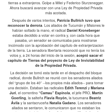
tierras a extranjeros. Golpe a Milei y Federico Sturzenegger.
Ahora buscará avanzar con una Ley de Propiedad Privada
más acotada.
Después de varios intentos,
Patricia Bullrich tuvo que
reconocer la derrota
. Los aliados de Tucumán y Misiones le
habían soltado la mano, el radical
Daniel Kroneberger
estaba decidido a votar en contra y, con cada hora que
pasaba, un senador se comunicaba para mostrarse
incómodo con la aprobación del capítulo de extranjerizacion
de la tierra. La senadora libertaria reconoció que no tenía los
votos y, a 24 horas del inicio de la sesión,
aceptó sacar el
capítulo de Tierras del proyecto de Ley de Inviolabilidad
de la Propiedad Privada.
La decisión se tomó esta tarde en el despacho del bloque
radical, donde Bullrich se reunió con los senadores aliados
del “grupo de los 40” --los propios más aliados-- para tomar
una decisión. Estaban las radicales
Edith Terenzi
y
Mariana
Juri
, el correntino
“Camau” Espínola
, el jefe PRO,
Martín
Goerling
, la salteña
Flavia Royón,
la tucumana
Beatriz
Ávila
y la santacruceña
Natalia Gadano
. Los senadores
aliados se sentaron, le comunicaron que no estaban los