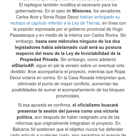
El repliegue también modifica el escenario para los
gobernadores. En el caso de
Misiones
, los senadores
Carlos Arce y Sonia Rojas Decut
habían anticipado su
rechazo al capítulo referido a la Ley de Tierras
, en línea con
la posición expresada por el gobierno provincial de Hugo
Passalacqua y en medio de la interna con Carlos Rovira. Sin
embargo,
hasta este miércoles ninguno de los dos
legisladores había adelantado cuál será su postura
respecto del resto de la Ley de Inviolabilidad de la
Propiedad Privada
. Sin embargo, como adelantó
elDiarioAR
, sigue en pie la versión sobre un eventual voto
dividido: Arce acompañaría el proyecto, mientras que Rojas
Decut votaría en contra. En la Casa Rosada interpretan que,
eliminado el punto de mayor conflicto, aumentan las
posibilidades de sumar el acompañamiento de los bloques
provinciales.
Si esa apuesta se confirma,
el oficialismo buscará
presentar la sesión del jueves como una victoria
política
, aun después de haber resignado una de las
reformas que originalmente integraban el proyecto. En
Balcarce 50 sostienen que el objetivo nunca fue defender
cada artículo a cualquier costo, sino garantizar el avance de