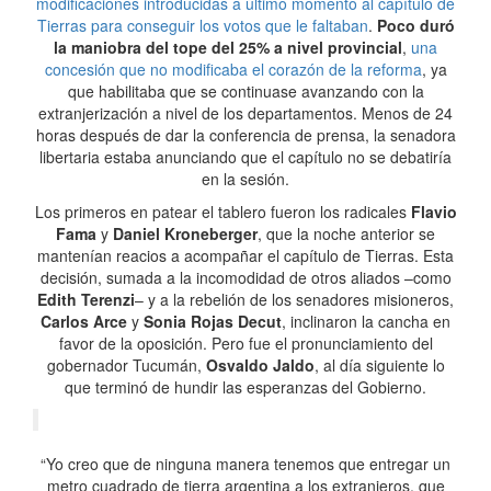
modificaciones introducidas a último momento al capítulo de
Tierras para conseguir los votos que le faltaban
.
Poco duró
la maniobra del tope del 25% a nivel provincial
,
una
concesión que no modificaba el corazón de la reforma
, ya
que habilitaba que se continuase avanzando con la
extranjerización a nivel de los departamentos. Menos de 24
horas después de dar la conferencia de prensa, la senadora
libertaria estaba anunciando que el capítulo no se debatiría
en la sesión.
Los primeros en patear el tablero fueron los radicales
Flavio
Fama
y
Daniel Kroneberger
, que la noche anterior se
mantenían reacios a acompañar el capítulo de Tierras. Esta
decisión, sumada a la incomodidad de otros aliados –como
Edith Terenzi
– y a la rebelión de los senadores misioneros,
Carlos Arce
y
Sonia Rojas Decut
, inclinaron la cancha en
favor de la oposición. Pero fue el pronunciamiento del
gobernador Tucumán,
Osvaldo Jaldo
, al día siguiente lo
que terminó de hundir las esperanzas del Gobierno.
“Yo creo que de ninguna manera tenemos que entregar un
metro cuadrado de tierra argentina a los extranjeros, que