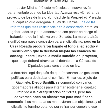
mantener el texto original.
Javier Milei sufrió este miércoles un nuevo revés
parlamentario cuando La Libertad Avanza resolvió retirar del
proyecto de
Ley de Inviolabilidad de la Propiedad Privada
el capítulo que derogaba la Ley de Tierras,
una de las
reformas que más resistencia había despertado
entre los
gobernadores y que amenazaba con poner en riesgo el
tratamiento de la iniciativa en el Senado. La marcha atrás
significó una nueva concesión para el oficialismo, pero
en la
Casa Rosada procuraron bajarle el tono al episodio y
sostuvieron que la decisión mejora las chances de
conseguir este jueves la media sanción del proyecto
,
que luego deberá atravesar el debate en la Cámara de
Diputados para convertirse en ley.
La decisión llegó después de que fracasaran las gestiones
políticas para destrabar el conflicto. El martes, el jefe de
Gabinete,
Diego Santilli
, se comunicó con varios
gobernadores aliados para intentar sostener el capítulo
referido a la extranjerización de tierras, pero
las
conversaciones no alcanzaron para modificar el
escenario
. Los mandatarios mantuvieron sus objeciones y el
oficialismo terminó optando por retirar por completo ese