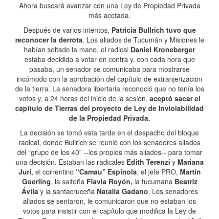
Ahora buscará avanzar con una Ley de Propiedad Privada
más acotada.
Después de varios intentos,
Patricia Bullrich tuvo que
reconocer la derrota
. Los aliados de Tucumán y Misiones le
habían soltado la mano, el radical
Daniel Kroneberger
estaba decidido a votar en contra y, con cada hora que
pasaba, un senador se comunicaba para mostrarse
incómodo con la aprobación del capítulo de extranjerizacion
de la tierra. La senadora libertaria reconoció que no tenía los
votos y, a 24 horas del inicio de la sesión,
aceptó sacar el
capítulo de Tierras del proyecto de Ley de Inviolabilidad
de la Propiedad Privada.
La decisión se tomó esta tarde en el despacho del bloque
radical, donde Bullrich se reunió con los senadores aliados
del “grupo de los 40” --los propios más aliados-- para tomar
una decisión. Estaban las radicales
Edith Terenzi
y
Mariana
Juri
, el correntino
“Camau” Espínola
, el jefe PRO,
Martín
Goerling
, la salteña
Flavia Royón,
la tucumana
Beatriz
Ávila
y la santacruceña
Natalia Gadano
. Los senadores
aliados se sentaron, le comunicaron que no estaban los
votos para insistir con el capítulo que modifica la Ley de