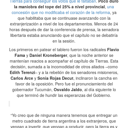
Tierras para conseguir los votos que le faltaban
.
Poco duró
la maniobra del tope del 25% a nivel provincial
,
una
concesión que no modificaba el corazón de la reforma
, ya
que habilitaba que se continuase avanzando con la
extranjerización a nivel de los departamentos. Menos de 24
horas después de dar la conferencia de prensa, la senadora
libertaria estaba anunciando que el capítulo no se debatiría
en la sesión.
Los primeros en patear el tablero fueron los radicales
Flavio
Fama
y
Daniel Kroneberger
, que la noche anterior se
mantenían reacios a acompañar el capítulo de Tierras. Esta
decisión, sumada a la incomodidad de otros aliados –como
Edith Terenzi
– y a la rebelión de los senadores misioneros,
Carlos Arce
y
Sonia Rojas Decut
, inclinaron la cancha en
favor de la oposición. Pero fue el pronunciamiento del
gobernador Tucumán,
Osvaldo Jaldo
, al día siguiente lo
que terminó de hundir las esperanzas del Gobierno.
“Yo creo que de ninguna manera tenemos que entregar un
metro cuadrado de tierra argentina a los extranjeros, que
vengan a invertir, que vengan a producir, pero la tierra es y