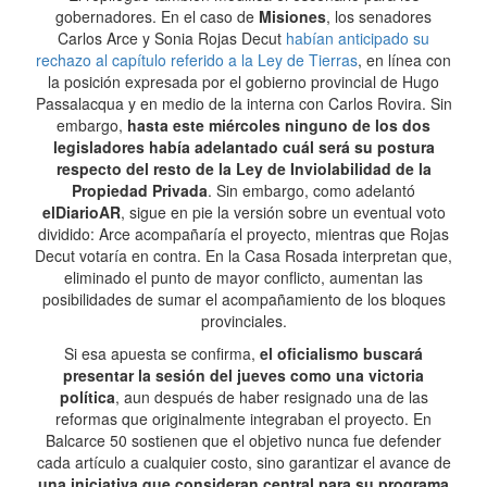
gobernadores. En el caso de
Misiones
, los senadores
Carlos Arce y Sonia Rojas Decut
habían anticipado su
rechazo al capítulo referido a la Ley de Tierras
, en línea con
la posición expresada por el gobierno provincial de Hugo
Passalacqua y en medio de la interna con Carlos Rovira. Sin
embargo,
hasta este miércoles ninguno de los dos
legisladores había adelantado cuál será su postura
respecto del resto de la Ley de Inviolabilidad de la
Propiedad Privada
. Sin embargo, como adelantó
elDiarioAR
, sigue en pie la versión sobre un eventual voto
dividido: Arce acompañaría el proyecto, mientras que Rojas
Decut votaría en contra. En la Casa Rosada interpretan que,
eliminado el punto de mayor conflicto, aumentan las
posibilidades de sumar el acompañamiento de los bloques
provinciales.
Si esa apuesta se confirma,
el oficialismo buscará
presentar la sesión del jueves como una victoria
política
, aun después de haber resignado una de las
reformas que originalmente integraban el proyecto. En
Balcarce 50 sostienen que el objetivo nunca fue defender
cada artículo a cualquier costo, sino garantizar el avance de
una iniciativa que consideran central para su programa