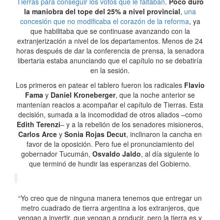
Tierras para conseguir los votos que le faltaban
.
Poco duró
la maniobra del tope del 25% a nivel provincial
,
una
concesión que no modificaba el corazón de la reforma
, ya
que habilitaba que se continuase avanzando con la
extranjerización a nivel de los departamentos. Menos de 24
horas después de dar la conferencia de prensa, la senadora
libertaria estaba anunciando que el capítulo no se debatiría
en la sesión.
Los primeros en patear el tablero fueron los radicales
Flavio
Fama
y
Daniel Kroneberger
, que la noche anterior se
mantenían reacios a acompañar el capítulo de Tierras. Esta
decisión, sumada a la incomodidad de otros aliados –como
Edith Terenzi
– y a la rebelión de los senadores misioneros,
Carlos Arce
y
Sonia Rojas Decut
, inclinaron la cancha en
favor de la oposición. Pero fue el pronunciamiento del
gobernador Tucumán,
Osvaldo Jaldo
, al día siguiente lo
que terminó de hundir las esperanzas del Gobierno.
“Yo creo que de ninguna manera tenemos que entregar un
metro cuadrado de tierra argentina a los extranjeros, que
vengan a invertir, que vengan a producir, pero la tierra es y