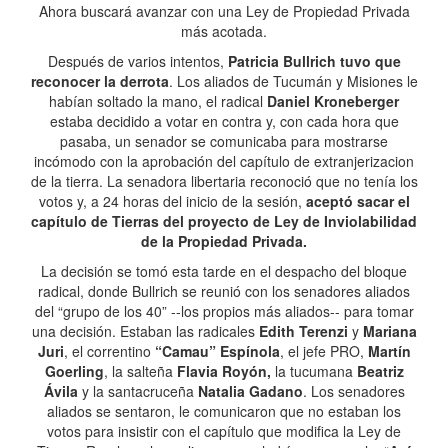
Ahora buscará avanzar con una Ley de Propiedad Privada
más acotada.
Después de varios intentos,
Patricia Bullrich tuvo que
reconocer la derrota
. Los aliados de Tucumán y Misiones le
habían soltado la mano, el radical
Daniel Kroneberger
estaba decidido a votar en contra y, con cada hora que
pasaba, un senador se comunicaba para mostrarse
incómodo con la aprobación del capítulo de extranjerizacion
de la tierra. La senadora libertaria reconoció que no tenía los
votos y, a 24 horas del inicio de la sesión,
aceptó sacar el
capítulo de Tierras del proyecto de Ley de Inviolabilidad
de la Propiedad Privada.
La decisión se tomó esta tarde en el despacho del bloque
radical, donde Bullrich se reunió con los senadores aliados
del “grupo de los 40” --los propios más aliados-- para tomar
una decisión. Estaban las radicales
Edith Terenzi
y
Mariana
Juri
, el correntino
“Camau” Espínola
, el jefe PRO,
Martín
Goerling
, la salteña
Flavia Royón,
la tucumana
Beatriz
Ávila
y la santacruceña
Natalia Gadano
. Los senadores
aliados se sentaron, le comunicaron que no estaban los
votos para insistir con el capítulo que modifica la Ley de