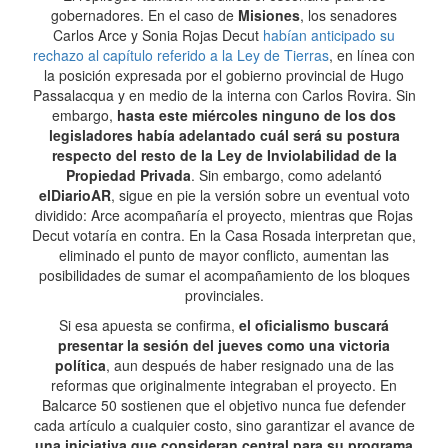
gobernadores. En el caso de
Misiones
, los senadores
Carlos Arce y Sonia Rojas Decut
habían anticipado su
rechazo al capítulo referido a la Ley de Tierras
, en línea con
la posición expresada por el gobierno provincial de Hugo
Passalacqua y en medio de la interna con Carlos Rovira. Sin
embargo,
hasta este miércoles ninguno de los dos
legisladores había adelantado cuál será su postura
respecto del resto de la Ley de Inviolabilidad de la
Propiedad Privada
. Sin embargo, como adelantó
elDiarioAR
, sigue en pie la versión sobre un eventual voto
dividido: Arce acompañaría el proyecto, mientras que Rojas
Decut votaría en contra. En la Casa Rosada interpretan que,
eliminado el punto de mayor conflicto, aumentan las
posibilidades de sumar el acompañamiento de los bloques
provinciales.
Si esa apuesta se confirma,
el oficialismo buscará
presentar la sesión del jueves como una victoria
política
, aun después de haber resignado una de las
reformas que originalmente integraban el proyecto. En
Balcarce 50 sostienen que el objetivo nunca fue defender
cada artículo a cualquier costo, sino garantizar el avance de
una iniciativa que consideran central para su programa