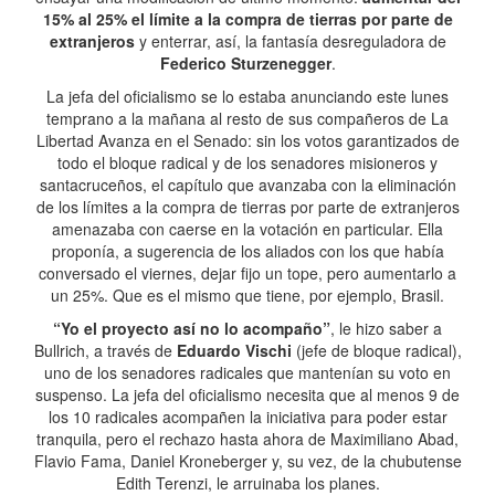
15% al 25% el límite a la compra de tierras por parte de
extranjeros
y enterrar, así, la fantasía desreguladora de
Federico Sturzenegger
.
La jefa del oficialismo se lo estaba anunciando este lunes
temprano a la mañana al resto de sus compañeros de La
Libertad Avanza en el Senado: sin los votos garantizados de
todo el bloque radical y de los senadores misioneros y
santacruceños, el capítulo que avanzaba con la eliminación
de los límites a la compra de tierras por parte de extranjeros
amenazaba con caerse en la votación en particular. Ella
proponía, a sugerencia de los aliados con los que había
conversado el viernes, dejar fijo un tope, pero aumentarlo a
un 25%. Que es el mismo que tiene, por ejemplo, Brasil.
“Yo el proyecto así no lo acompaño”
, le hizo saber a
Bullrich, a través de
Eduardo Vischi
(jefe de bloque radical),
uno de los senadores radicales que mantenían su voto en
suspenso. La jefa del oficialismo necesita que al menos 9 de
los 10 radicales acompañen la iniciativa para poder estar
tranquila, pero el rechazo hasta ahora de Maximiliano Abad,
Flavio Fama, Daniel Kroneberger y, su vez, de la chubutense
Edith Terenzi, le arruinaba los planes.