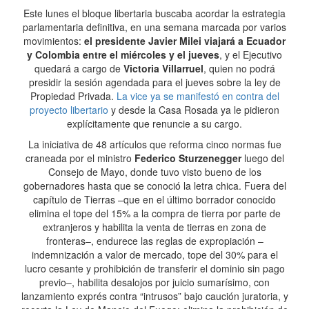
Este lunes el bloque libertaria buscaba acordar la estrategia
parlamentaria definitiva, en una semana marcada por varios
movimientos:
el presidente Javier Milei viajará a Ecuador
y Colombia entre el miércoles y el jueves
, y el Ejecutivo
quedará a cargo de
Victoria Villarruel
, quien no podrá
presidir la sesión agendada para el jueves sobre la ley de
Propiedad Privada.
La vice ya se manifestó en contra del
proyecto libertario
y desde la Casa Rosada ya le pidieron
explícitamente que renuncie a su cargo.
La iniciativa de 48 artículos que reforma cinco normas fue
craneada por el ministro
Federico Sturzenegger
luego del
Consejo de Mayo, donde tuvo visto bueno de los
gobernadores hasta que se conoció la letra chica. Fuera del
capítulo de Tierras –que en el último borrador conocido
elimina el tope del 15% a la compra de tierra por parte de
extranjeros y habilita la venta de tierras en zona de
fronteras–, endurece las reglas de expropiación –
indemnización a valor de mercado, tope del 30% para el
lucro cesante y prohibición de transferir el dominio sin pago
previo–, habilita desalojos por juicio sumarísimo, con
lanzamiento exprés contra “intrusos” bajo caución juratoria, y