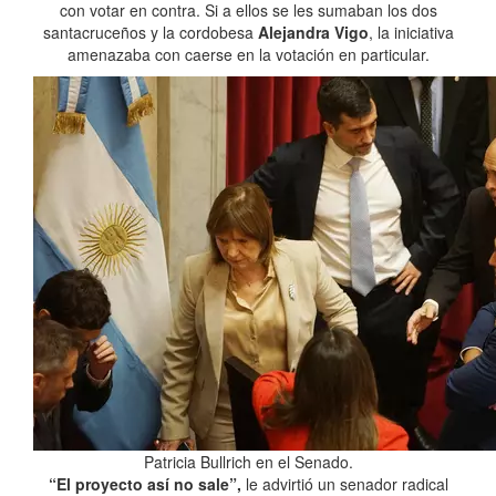
con votar en contra. Si a ellos se les sumaban los dos
santacruceños y la cordobesa
Alejandra Vigo
, la iniciativa
amenazaba con caerse en la votación en particular.
Patricia Bullrich en el Senado.
“El proyecto así no sale”,
le advirtió un senador radical