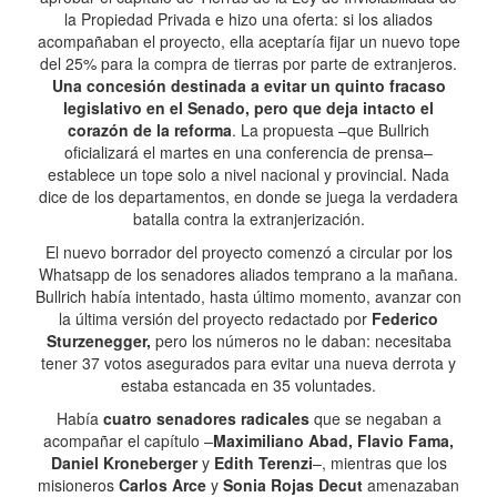
la Propiedad Privada e hizo una oferta: si los aliados
acompañaban el proyecto, ella aceptaría fijar un nuevo tope
del 25% para la compra de tierras por parte de extranjeros.
Una concesión destinada a evitar un quinto fracaso
legislativo en el Senado, pero que deja intacto el
corazón de la reforma
. La propuesta –que Bullrich
oficializará el martes en una conferencia de prensa–
establece un tope solo a nivel nacional y provincial. Nada
dice de los departamentos, en donde se juega la verdadera
batalla contra la extranjerización.
El nuevo borrador del proyecto comenzó a circular por los
Whatsapp de los senadores aliados temprano a la mañana.
Bullrich había intentado, hasta último momento, avanzar con
la última versión del proyecto redactado por
Federico
Sturzenegger,
pero los números no le daban: necesitaba
tener 37 votos asegurados para evitar una nueva derrota y
estaba estancada en 35 voluntades.
Había
cuatro senadores radicales
que se negaban a
acompañar el capítulo –
Maximiliano Abad, Flavio Fama,
Daniel Kroneberger
y
Edith Terenzi
–, mientras que los
misioneros
Carlos Arce
y
Sonia Rojas Decut
amenazaban