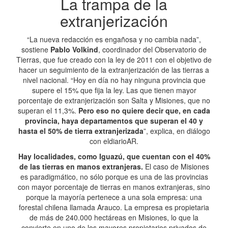
La trampa de la
extranjerización
“La nueva redacción es engañosa y no cambia nada”,
sostiene
Pablo Volkind
, coordinador del Observatorio de
Tierras, que fue creado con la ley de 2011 con el objetivo de
hacer un seguimiento de la extranjerización de las tierras a
nivel nacional. “Hoy en día no hay ninguna provincia que
supere el 15% que fija la ley. Las que tienen mayor
porcentaje de extranjerización son Salta y Misiones, que no
superan el 11,3%.
Pero eso no quiere decir que, en cada
provincia, haya departamentos que superan el 40 y
hasta el 50% de tierra extranjerizada
”, explica, en diálogo
con eldiarioAR.
Hay localidades, como Iguazú, que cuentan con el 40%
de las tierras en manos extranjeras.
El caso de Misiones
es paradigmático, no sólo porque es una de las provincias
con mayor porcentaje de tierras en manos extranjeras, sino
porque la mayoría pertenece a una sola empresa: una
forestal chilena llamada Arauco. La empresa es propietaria
de más de 240.000 hectáreas en Misiones, lo que la
convierte en uno de los mayores propietarios privados de