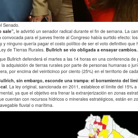
 el Senado.
o sale”,
le advirtió un senador radical durante el fin de semana. La c
a convocada para el jueves frente al Congreso había surtido efecto: l
 y ninguno quería pagar el costo político de ser el voto definitivo que h
a Ley de Tierras Rurales.
Bullrich se vio obligada a ensayar cambios.
que Bullrich defenderá el martes a las 14 horas en una conferencia de 
 la adquisición de tierras rurales por parte de personas humanas o jurí
era, por encima del veinticinco por ciento (25%) en el territorio de cada
llrich, sin embargo, esconde una trampa: el borramiento del límit
ocal
. La ley original, sancionada en 2011, establece el límite del 15% a 
mental, ya que el objetivo era frenar la extranjerización en zonas estra
que cuentan con recursos hídricos o minerales estratégicos, están en z
avegable fluvial o marítima.