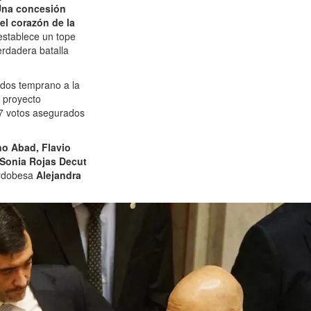
na concesión
el corazón de la
 establece un tope
erdadera batalla
ados temprano a la
l proyecto
37 votos asegurados
no Abad, Flavio
Sonia Rojas Decut
ordobesa
Alejandra