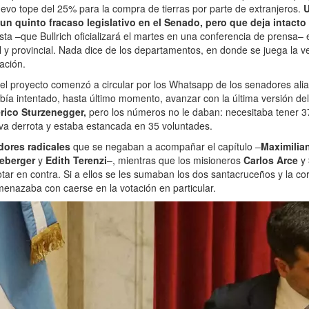
nuevo tope del 25% para la compra de tierras por parte de extranjeros.
U
 un quinto fracaso legislativo en el Senado, pero que deja intacto 
sta –que Bullrich oficializará el martes en una conferencia de prensa–
al y provincial. Nada dice de los departamentos, en donde se juega la v
zación.
el proyecto comenzó a circular por los Whatsapp de los senadores ali
bía intentado, hasta último momento, avanzar con la última versión de
rico Sturzenegger,
pero los números no le daban: necesitaba tener 
va derrota y estaba estancada en 35 voluntades.
dores radicales
que se negaban a acompañar el capítulo –
Maximilia
neberger
y
Edith Terenzi
–, mientras que los misioneros
Carlos Arce
y
ar en contra. Si a ellos se les sumaban los dos santacruceños y la c
 amenazaba con caerse en la votación en particular.