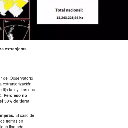
os extranjeras.
or del Observatorio
a extranjerización
fija la ley. Las que
%.
Pero eso no
l 50% de tierra
anjeras.
El caso de
de tierras en
ilena llamada