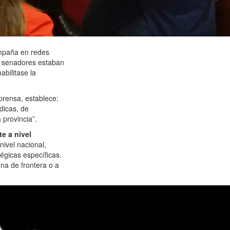
ampaña en redes
os senadores estaban
abilitase la
prensa, establece:
dicas, de
 provincia”.
e a nivel
nivel nacional,
tégicas específicas.
ona de frontera o a