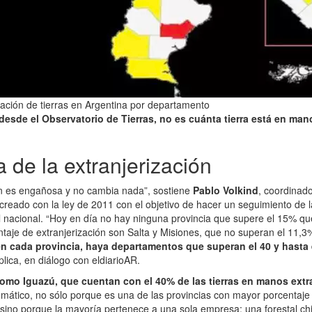
ación de tierras en Argentina por departamento
 desde el Observatorio de Tierras, no es cuánta tierra está en man
 de la extranjerización
n es engañosa y no cambia nada”, sostiene
Pablo Volkind
, coordinad
 creado con la ley de 2011 con el objetivo de hacer un seguimiento de l
el nacional. “Hoy en día no hay ninguna provincia que supere el 15% que 
taje de extranjerización son Salta y Misiones, que no superan el 11,3
en cada provincia, haya departamentos que superan el 40 y hasta e
xplica, en diálogo con eldiarioAR.
como Iguazú, que cuentan con el 40% de las tierras en manos extr
mático, no sólo porque es una de las provincias con mayor porcentaje 
sino porque la mayoría pertenece a una sola empresa: una forestal ch