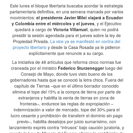
Este lunes el bloque libertaria buscaba acordar la estrategia
parlamentaria definitiva, en una semana marcada por varios
movimientos:
el presidente Javier Milei viajará a Ecuador
y Colombia entre el miércoles y el jueves
, y el Ejecutivo
quedará a cargo de
Victoria Villarruel
, quien no podrá
presidir la sesión agendada para el jueves sobre la ley de
Propiedad Privada.
La vice ya se manifestó en contra del
proyecto libertario
y desde la Casa Rosada ya le pidieron
explícitamente que renuncie a su cargo.
La iniciativa de 48 artículos que reforma cinco normas fue
craneada por el ministro
Federico Sturzenegger
luego del
Consejo de Mayo, donde tuvo visto bueno de los
gobernadores hasta que se conoció la letra chica. Fuera del
capítulo de Tierras –que en el último borrador conocido
elimina el tope del 15% a la compra de tierra por parte de
extranjeros y habilita la venta de tierras en zona de
fronteras–, endurece las reglas de expropiación –
indemnización a valor de mercado, tope del 30% para el
lucro cesante y prohibición de transferir el dominio sin pago
previo–, habilita desalojos por juicio sumarísimo, con
lanzamiento exprés contra “intrusos” bajo caución juratoria, y