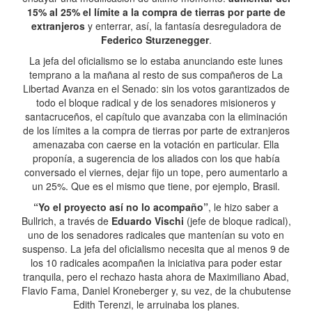
15% al 25% el límite a la compra de tierras por parte de
extranjeros
y enterrar, así, la fantasía desreguladora de
Federico Sturzenegger
.
La jefa del oficialismo se lo estaba anunciando este lunes
temprano a la mañana al resto de sus compañeros de La
Libertad Avanza en el Senado: sin los votos garantizados de
todo el bloque radical y de los senadores misioneros y
santacruceños, el capítulo que avanzaba con la eliminación
de los límites a la compra de tierras por parte de extranjeros
amenazaba con caerse en la votación en particular. Ella
proponía, a sugerencia de los aliados con los que había
conversado el viernes, dejar fijo un tope, pero aumentarlo a
un 25%. Que es el mismo que tiene, por ejemplo, Brasil.
“Yo el proyecto así no lo acompaño”
, le hizo saber a
Bullrich, a través de
Eduardo Vischi
(jefe de bloque radical),
uno de los senadores radicales que mantenían su voto en
suspenso. La jefa del oficialismo necesita que al menos 9 de
los 10 radicales acompañen la iniciativa para poder estar
tranquila, pero el rechazo hasta ahora de Maximiliano Abad,
Flavio Fama, Daniel Kroneberger y, su vez, de la chubutense
Edith Terenzi, le arruinaba los planes.