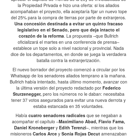
la Propiedad Privada e hizo una oferta: si los aliados
acompañaban el proyecto, ella aceptaría fijar un nuevo tope
del 25% para la compra de tierras por parte de extranjeros.
Una concesión destinada a evitar un quinto fracaso
legislativo en el Senado, pero que deja intacto el
corazón de la reforma
. La propuesta –que Bullrich
oficializará el martes en una conferencia de prensa–
establece un tope solo a nivel nacional y provincial. Nada
dice de los departamentos, en donde se juega la verdadera
batalla contra la extranjerización.
El nuevo borrador del proyecto comenzó a circular por los
Whatsapp de los senadores aliados temprano a la mañana.
Bullrich había intentado, hasta último momento, avanzar con
la última versión del proyecto redactado por
Federico
Sturzenegger,
pero los números no le daban: necesitaba
tener 37 votos asegurados para evitar una nueva derrota y
estaba estancada en 35 voluntades.
Había
cuatro senadores radicales
que se negaban a
acompañar el capítulo –
Maximiliano Abad, Flavio Fama,
Daniel Kroneberger
y
Edith Terenzi
–, mientras que los
misioneros
Carlos Arce
y
Sonia Rojas Decut
amenazaban