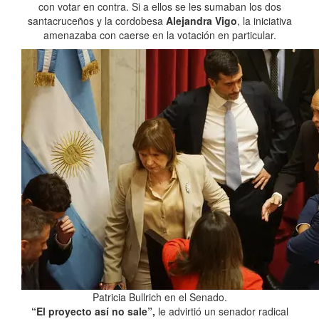
con votar en contra. Si a ellos se les sumaban los dos
santacruceños y la cordobesa
Alejandra Vigo
, la iniciativa
amenazaba con caerse en la votación en particular.
Patricia Bullrich en el Senado.
“El proyecto así no sale”,
le advirtió un senador radical