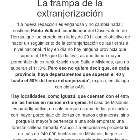
La trampa de la
extranjerización
“La nueva redacción es engañosa y no cambia nada”,
sostiene
Pablo Volkind
, coordinador del Observatorio de
Tierras, que fue creado con la ley de 2011 con el objetivo de
hacer un seguimiento de la extranjerización de las tierras a
nivel nacional. “Hoy en día no hay ninguna provincia que
supere el 15% que fija la ley. Las que tienen mayor
porcentaje de extranjerización son Salta y Misiones, que no
superan el 11,3%.
Pero eso no quiere decir que, en cada
provincia, haya departamentos que superan el 40 y
hasta el 50% de tierra extranjerizada
”, explica, en diálogo
con eldiarioAR.
Hay localidades, como Iguazú, que cuentan con el 40%
de las tierras en manos extranjeras.
El caso de Misiones
es paradigmático, no sólo porque es una de las provincias
con mayor porcentaje de tierras en manos extranjeras, sino
porque la mayoría pertenece a una sola empresa: una
forestal chilena llamada Arauco. La empresa es propietaria
de más de 240.000 hectáreas en Misiones, lo que la
convierte en uno de los mayores propietarios privados de