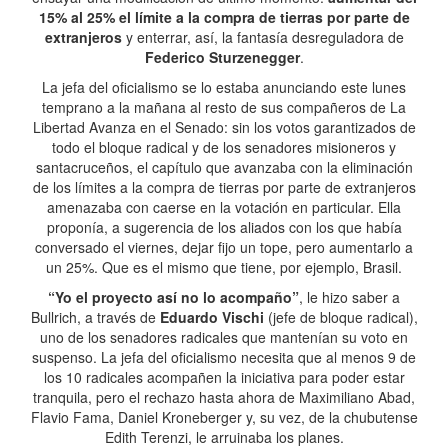
15% al 25% el límite a la compra de tierras por parte de
extranjeros
y enterrar, así, la fantasía desreguladora de
Federico Sturzenegger
.
La jefa del oficialismo se lo estaba anunciando este lunes
temprano a la mañana al resto de sus compañeros de La
Libertad Avanza en el Senado: sin los votos garantizados de
todo el bloque radical y de los senadores misioneros y
santacruceños, el capítulo que avanzaba con la eliminación
de los límites a la compra de tierras por parte de extranjeros
amenazaba con caerse en la votación en particular. Ella
proponía, a sugerencia de los aliados con los que había
conversado el viernes, dejar fijo un tope, pero aumentarlo a
un 25%. Que es el mismo que tiene, por ejemplo, Brasil.
“Yo el proyecto así no lo acompaño”
, le hizo saber a
Bullrich, a través de
Eduardo Vischi
(jefe de bloque radical),
uno de los senadores radicales que mantenían su voto en
suspenso. La jefa del oficialismo necesita que al menos 9 de
los 10 radicales acompañen la iniciativa para poder estar
tranquila, pero el rechazo hasta ahora de Maximiliano Abad,
Flavio Fama, Daniel Kroneberger y, su vez, de la chubutense
Edith Terenzi, le arruinaba los planes.