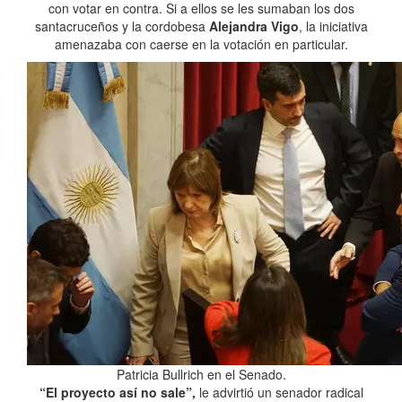
con votar en contra. Si a ellos se les sumaban los dos
santacruceños y la cordobesa
Alejandra Vigo
, la iniciativa
amenazaba con caerse en la votación en particular.
Patricia Bullrich en el Senado.
“El proyecto así no sale”,
le advirtió un senador radical