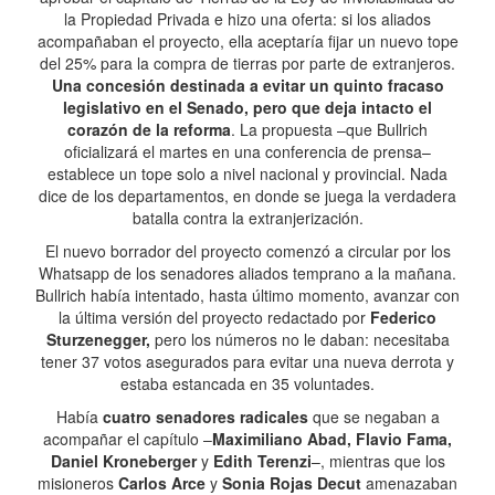
la Propiedad Privada e hizo una oferta: si los aliados
acompañaban el proyecto, ella aceptaría fijar un nuevo tope
del 25% para la compra de tierras por parte de extranjeros.
Una concesión destinada a evitar un quinto fracaso
legislativo en el Senado, pero que deja intacto el
corazón de la reforma
. La propuesta –que Bullrich
oficializará el martes en una conferencia de prensa–
establece un tope solo a nivel nacional y provincial. Nada
dice de los departamentos, en donde se juega la verdadera
batalla contra la extranjerización.
El nuevo borrador del proyecto comenzó a circular por los
Whatsapp de los senadores aliados temprano a la mañana.
Bullrich había intentado, hasta último momento, avanzar con
la última versión del proyecto redactado por
Federico
Sturzenegger,
pero los números no le daban: necesitaba
tener 37 votos asegurados para evitar una nueva derrota y
estaba estancada en 35 voluntades.
Había
cuatro senadores radicales
que se negaban a
acompañar el capítulo –
Maximiliano Abad, Flavio Fama,
Daniel Kroneberger
y
Edith Terenzi
–, mientras que los
misioneros
Carlos Arce
y
Sonia Rojas Decut
amenazaban