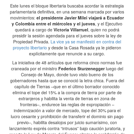
Este lunes el bloque libertaria buscaba acordar la estrategia
parlamentaria definitiva, en una semana marcada por varios
movimientos:
el presidente Javier Milei viajará a Ecuador
y Colombia entre el miércoles y el jueves
, y el Ejecutivo
quedará a cargo de
Victoria Villarruel
, quien no podrá
presidir la sesión agendada para el jueves sobre la ley de
Propiedad Privada.
La vice ya se manifestó en contra del
proyecto libertario
y desde la Casa Rosada ya le pidieron
explícitamente que renuncie a su cargo.
La iniciativa de 48 artículos que reforma cinco normas fue
craneada por el ministro
Federico Sturzenegger
luego del
Consejo de Mayo, donde tuvo visto bueno de los
gobernadores hasta que se conoció la letra chica. Fuera del
capítulo de Tierras –que en el último borrador conocido
elimina el tope del 15% a la compra de tierra por parte de
extranjeros y habilita la venta de tierras en zona de
fronteras–, endurece las reglas de expropiación –
indemnización a valor de mercado, tope del 30% para el
lucro cesante y prohibición de transferir el dominio sin pago
previo–, habilita desalojos por juicio sumarísimo, con
lanzamiento exprés contra “intrusos” bajo caución juratoria, y