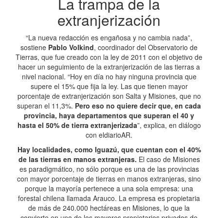
La trampa de la
extranjerización
“La nueva redacción es engañosa y no cambia nada”,
sostiene
Pablo Volkind
, coordinador del Observatorio de
Tierras, que fue creado con la ley de 2011 con el objetivo de
hacer un seguimiento de la extranjerización de las tierras a
nivel nacional. “Hoy en día no hay ninguna provincia que
supere el 15% que fija la ley. Las que tienen mayor
porcentaje de extranjerización son Salta y Misiones, que no
superan el 11,3%.
Pero eso no quiere decir que, en cada
provincia, haya departamentos que superan el 40 y
hasta el 50% de tierra extranjerizada
”, explica, en diálogo
con eldiarioAR.
Hay localidades, como Iguazú, que cuentan con el 40%
de las tierras en manos extranjeras.
El caso de Misiones
es paradigmático, no sólo porque es una de las provincias
con mayor porcentaje de tierras en manos extranjeras, sino
porque la mayoría pertenece a una sola empresa: una
forestal chilena llamada Arauco. La empresa es propietaria
de más de 240.000 hectáreas en Misiones, lo que la
convierte en uno de los mayores propietarios privados de