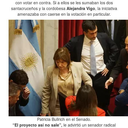
con votar en contra. Si a ellos se les sumaban los dos
santacruceños y la cordobesa
Alejandra Vigo
, la iniciativa
amenazaba con caerse en la votación en particular.
Patricia Bullrich en el Senado.
“El proyecto así no sale”,
le advirtió un senador radical