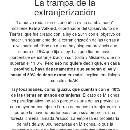
La trampa de la
extranjerización
“La nueva redacción es engañosa y no cambia nada”,
sostiene
Pablo Volkind
, coordinador del Observatorio de
Tierras, que fue creado con la ley de 2011 con el objetivo de
hacer un seguimiento de la extranjerización de las tierras a
nivel nacional. “Hoy en día no hay ninguna provincia que
supere el 15% que fija la ley. Las que tienen mayor
porcentaje de extranjerización son Salta y Misiones, que no
superan el 11,3%.
Pero eso no quiere decir que, en cada
provincia, haya departamentos que superan el 40 y
hasta el 50% de tierra extranjerizada
”, explica, en diálogo
con eldiarioAR.
Hay localidades, como Iguazú, que cuentan con el 40%
de las tierras en manos extranjeras.
El caso de Misiones
es paradigmático, no sólo porque es una de las provincias
con mayor porcentaje de tierras en manos extranjeras, sino
porque la mayoría pertenece a una sola empresa: una
forestal chilena llamada Arauco. La empresa es propietaria
de más de 240.000 hectáreas en Misiones, lo que la
convierte en uno de los mayores propietarios privados de