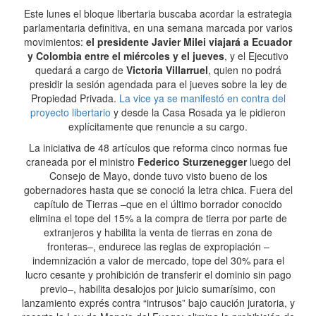
Este lunes el bloque libertaria buscaba acordar la estrategia
parlamentaria definitiva, en una semana marcada por varios
movimientos:
el presidente Javier Milei viajará a Ecuador
y Colombia entre el miércoles y el jueves
, y el Ejecutivo
quedará a cargo de
Victoria Villarruel
, quien no podrá
presidir la sesión agendada para el jueves sobre la ley de
Propiedad Privada.
La vice ya se manifestó en contra del
proyecto libertario
y desde la Casa Rosada ya le pidieron
explícitamente que renuncie a su cargo.
La iniciativa de 48 artículos que reforma cinco normas fue
craneada por el ministro
Federico Sturzenegger
luego del
Consejo de Mayo, donde tuvo visto bueno de los
gobernadores hasta que se conoció la letra chica. Fuera del
capítulo de Tierras –que en el último borrador conocido
elimina el tope del 15% a la compra de tierra por parte de
extranjeros y habilita la venta de tierras en zona de
fronteras–, endurece las reglas de expropiación –
indemnización a valor de mercado, tope del 30% para el
lucro cesante y prohibición de transferir el dominio sin pago
previo–, habilita desalojos por juicio sumarísimo, con
lanzamiento exprés contra “intrusos” bajo caución juratoria, y