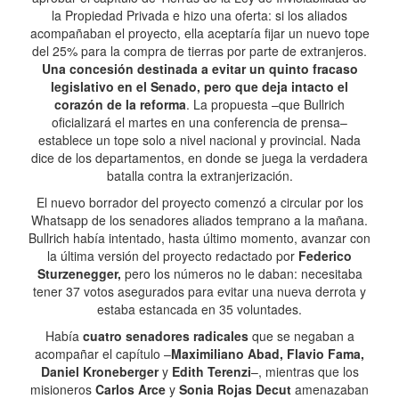
la Propiedad Privada e hizo una oferta: si los aliados
acompañaban el proyecto, ella aceptaría fijar un nuevo tope
del 25% para la compra de tierras por parte de extranjeros.
Una concesión destinada a evitar un quinto fracaso
legislativo en el Senado, pero que deja intacto el
corazón de la reforma
. La propuesta –que Bullrich
oficializará el martes en una conferencia de prensa–
establece un tope solo a nivel nacional y provincial. Nada
dice de los departamentos, en donde se juega la verdadera
batalla contra la extranjerización.
El nuevo borrador del proyecto comenzó a circular por los
Whatsapp de los senadores aliados temprano a la mañana.
Bullrich había intentado, hasta último momento, avanzar con
la última versión del proyecto redactado por
Federico
Sturzenegger,
pero los números no le daban: necesitaba
tener 37 votos asegurados para evitar una nueva derrota y
estaba estancada en 35 voluntades.
Había
cuatro senadores radicales
que se negaban a
acompañar el capítulo –
Maximiliano Abad, Flavio Fama,
Daniel Kroneberger
y
Edith Terenzi
–, mientras que los
misioneros
Carlos Arce
y
Sonia Rojas Decut
amenazaban