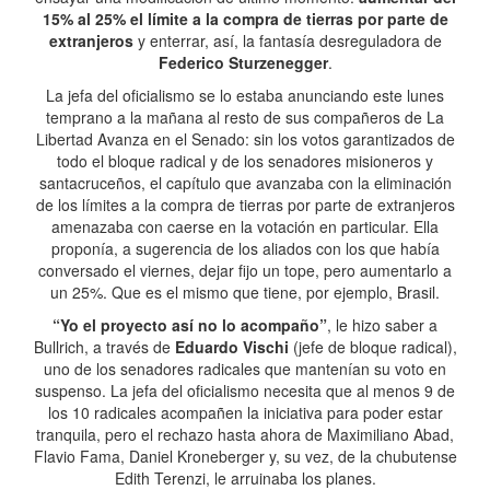
15% al 25% el límite a la compra de tierras por parte de
extranjeros
y enterrar, así, la fantasía desreguladora de
Federico Sturzenegger
.
La jefa del oficialismo se lo estaba anunciando este lunes
temprano a la mañana al resto de sus compañeros de La
Libertad Avanza en el Senado: sin los votos garantizados de
todo el bloque radical y de los senadores misioneros y
santacruceños, el capítulo que avanzaba con la eliminación
de los límites a la compra de tierras por parte de extranjeros
amenazaba con caerse en la votación en particular. Ella
proponía, a sugerencia de los aliados con los que había
conversado el viernes, dejar fijo un tope, pero aumentarlo a
un 25%. Que es el mismo que tiene, por ejemplo, Brasil.
“Yo el proyecto así no lo acompaño”
, le hizo saber a
Bullrich, a través de
Eduardo Vischi
(jefe de bloque radical),
uno de los senadores radicales que mantenían su voto en
suspenso. La jefa del oficialismo necesita que al menos 9 de
los 10 radicales acompañen la iniciativa para poder estar
tranquila, pero el rechazo hasta ahora de Maximiliano Abad,
Flavio Fama, Daniel Kroneberger y, su vez, de la chubutense
Edith Terenzi, le arruinaba los planes.