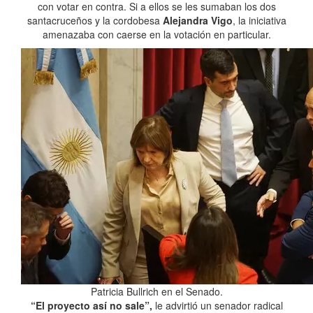
con votar en contra. Si a ellos se les sumaban los dos
santacruceños y la cordobesa
Alejandra Vigo
, la iniciativa
amenazaba con caerse en la votación en particular.
Patricia Bullrich en el Senado.
“El proyecto así no sale”,
le advirtió un senador radical