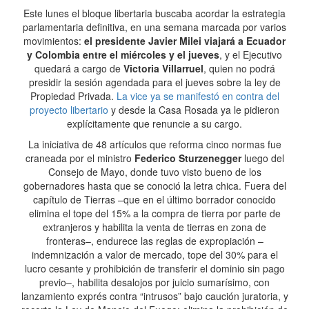
Este lunes el bloque libertaria buscaba acordar la estrategia
parlamentaria definitiva, en una semana marcada por varios
movimientos:
el presidente Javier Milei viajará a Ecuador
y Colombia entre el miércoles y el jueves
, y el Ejecutivo
quedará a cargo de
Victoria Villarruel
, quien no podrá
presidir la sesión agendada para el jueves sobre la ley de
Propiedad Privada.
La vice ya se manifestó en contra del
proyecto libertario
y desde la Casa Rosada ya le pidieron
explícitamente que renuncie a su cargo.
La iniciativa de 48 artículos que reforma cinco normas fue
craneada por el ministro
Federico Sturzenegger
luego del
Consejo de Mayo, donde tuvo visto bueno de los
gobernadores hasta que se conoció la letra chica. Fuera del
capítulo de Tierras –que en el último borrador conocido
elimina el tope del 15% a la compra de tierra por parte de
extranjeros y habilita la venta de tierras en zona de
fronteras–, endurece las reglas de expropiación –
indemnización a valor de mercado, tope del 30% para el
lucro cesante y prohibición de transferir el dominio sin pago
previo–, habilita desalojos por juicio sumarísimo, con
lanzamiento exprés contra “intrusos” bajo caución juratoria, y