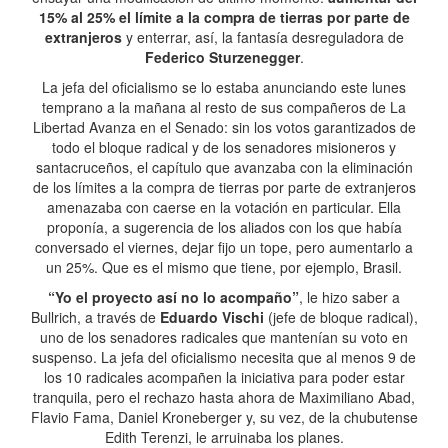
15% al 25% el límite a la compra de tierras por parte de
extranjeros
y enterrar, así, la fantasía desreguladora de
Federico Sturzenegger
.
La jefa del oficialismo se lo estaba anunciando este lunes
temprano a la mañana al resto de sus compañeros de La
Libertad Avanza en el Senado: sin los votos garantizados de
todo el bloque radical y de los senadores misioneros y
santacruceños, el capítulo que avanzaba con la eliminación
de los límites a la compra de tierras por parte de extranjeros
amenazaba con caerse en la votación en particular. Ella
proponía, a sugerencia de los aliados con los que había
conversado el viernes, dejar fijo un tope, pero aumentarlo a
un 25%. Que es el mismo que tiene, por ejemplo, Brasil.
“Yo el proyecto así no lo acompaño”
, le hizo saber a
Bullrich, a través de
Eduardo Vischi
(jefe de bloque radical),
uno de los senadores radicales que mantenían su voto en
suspenso. La jefa del oficialismo necesita que al menos 9 de
los 10 radicales acompañen la iniciativa para poder estar
tranquila, pero el rechazo hasta ahora de Maximiliano Abad,
Flavio Fama, Daniel Kroneberger y, su vez, de la chubutense
Edith Terenzi, le arruinaba los planes.