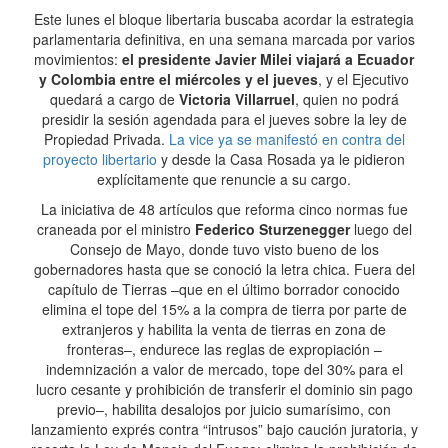
Este lunes el bloque libertaria buscaba acordar la estrategia
parlamentaria definitiva, en una semana marcada por varios
movimientos:
el presidente Javier Milei viajará a Ecuador
y Colombia entre el miércoles y el jueves
, y el Ejecutivo
quedará a cargo de
Victoria Villarruel
, quien no podrá
presidir la sesión agendada para el jueves sobre la ley de
Propiedad Privada.
La vice ya se manifestó en contra del
proyecto libertario
y desde la Casa Rosada ya le pidieron
explícitamente que renuncie a su cargo.
La iniciativa de 48 artículos que reforma cinco normas fue
craneada por el ministro
Federico Sturzenegger
luego del
Consejo de Mayo, donde tuvo visto bueno de los
gobernadores hasta que se conoció la letra chica. Fuera del
capítulo de Tierras –que en el último borrador conocido
elimina el tope del 15% a la compra de tierra por parte de
extranjeros y habilita la venta de tierras en zona de
fronteras–, endurece las reglas de expropiación –
indemnización a valor de mercado, tope del 30% para el
lucro cesante y prohibición de transferir el dominio sin pago
previo–, habilita desalojos por juicio sumarísimo, con
lanzamiento exprés contra “intrusos” bajo caución juratoria, y