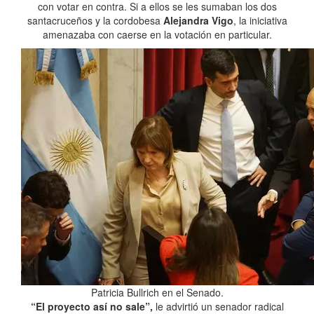
con votar en contra. Si a ellos se les sumaban los dos
santacruceños y la cordobesa
Alejandra Vigo
, la iniciativa
amenazaba con caerse en la votación en particular.
Patricia Bullrich en el Senado.
“El proyecto así no sale”,
le advirtió un senador radical