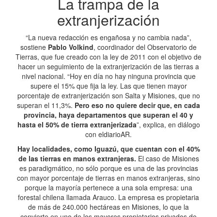
La trampa de la
extranjerización
“La nueva redacción es engañosa y no cambia nada”,
sostiene
Pablo Volkind
, coordinador del Observatorio de
Tierras, que fue creado con la ley de 2011 con el objetivo de
hacer un seguimiento de la extranjerización de las tierras a
nivel nacional. “Hoy en día no hay ninguna provincia que
supere el 15% que fija la ley. Las que tienen mayor
porcentaje de extranjerización son Salta y Misiones, que no
superan el 11,3%.
Pero eso no quiere decir que, en cada
provincia, haya departamentos que superan el 40 y
hasta el 50% de tierra extranjerizada
”, explica, en diálogo
con eldiarioAR.
Hay localidades, como Iguazú, que cuentan con el 40%
de las tierras en manos extranjeras.
El caso de Misiones
es paradigmático, no sólo porque es una de las provincias
con mayor porcentaje de tierras en manos extranjeras, sino
porque la mayoría pertenece a una sola empresa: una
forestal chilena llamada Arauco. La empresa es propietaria
de más de 240.000 hectáreas en Misiones, lo que la
convierte en uno de los mayores propietarios privados de