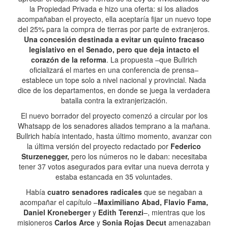
la Propiedad Privada e hizo una oferta: si los aliados
acompañaban el proyecto, ella aceptaría fijar un nuevo tope
del 25% para la compra de tierras por parte de extranjeros.
Una concesión destinada a evitar un quinto fracaso
legislativo en el Senado, pero que deja intacto el
corazón de la reforma
. La propuesta –que Bullrich
oficializará el martes en una conferencia de prensa–
establece un tope solo a nivel nacional y provincial. Nada
dice de los departamentos, en donde se juega la verdadera
batalla contra la extranjerización.
El nuevo borrador del proyecto comenzó a circular por los
Whatsapp de los senadores aliados temprano a la mañana.
Bullrich había intentado, hasta último momento, avanzar con
la última versión del proyecto redactado por
Federico
Sturzenegger,
pero los números no le daban: necesitaba
tener 37 votos asegurados para evitar una nueva derrota y
estaba estancada en 35 voluntades.
Había
cuatro senadores radicales
que se negaban a
acompañar el capítulo –
Maximiliano Abad, Flavio Fama,
Daniel Kroneberger
y
Edith Terenzi
–, mientras que los
misioneros
Carlos Arce
y
Sonia Rojas Decut
amenazaban