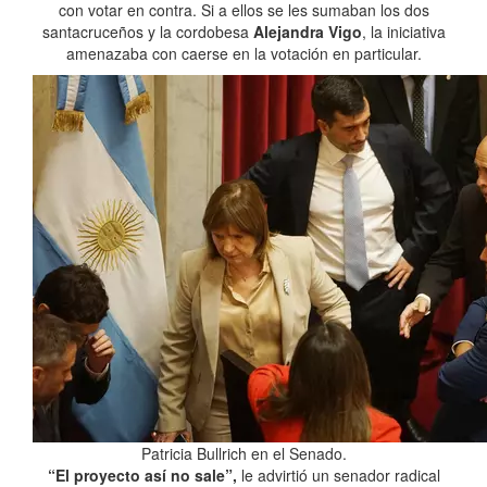
con votar en contra. Si a ellos se les sumaban los dos
santacruceños y la cordobesa
Alejandra Vigo
, la iniciativa
amenazaba con caerse en la votación en particular.
Patricia Bullrich en el Senado.
“El proyecto así no sale”,
le advirtió un senador radical