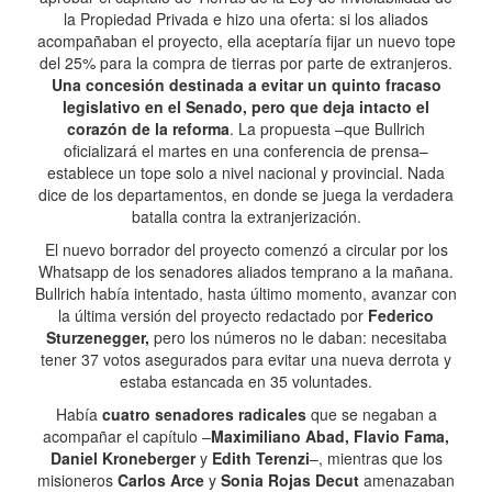
la Propiedad Privada e hizo una oferta: si los aliados
acompañaban el proyecto, ella aceptaría fijar un nuevo tope
del 25% para la compra de tierras por parte de extranjeros.
Una concesión destinada a evitar un quinto fracaso
legislativo en el Senado, pero que deja intacto el
corazón de la reforma
. La propuesta –que Bullrich
oficializará el martes en una conferencia de prensa–
establece un tope solo a nivel nacional y provincial. Nada
dice de los departamentos, en donde se juega la verdadera
batalla contra la extranjerización.
El nuevo borrador del proyecto comenzó a circular por los
Whatsapp de los senadores aliados temprano a la mañana.
Bullrich había intentado, hasta último momento, avanzar con
la última versión del proyecto redactado por
Federico
Sturzenegger,
pero los números no le daban: necesitaba
tener 37 votos asegurados para evitar una nueva derrota y
estaba estancada en 35 voluntades.
Había
cuatro senadores radicales
que se negaban a
acompañar el capítulo –
Maximiliano Abad, Flavio Fama,
Daniel Kroneberger
y
Edith Terenzi
–, mientras que los
misioneros
Carlos Arce
y
Sonia Rojas Decut
amenazaban