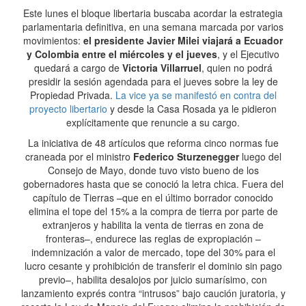
Este lunes el bloque libertaria buscaba acordar la estrategia
parlamentaria definitiva, en una semana marcada por varios
movimientos:
el presidente Javier Milei viajará a Ecuador
y Colombia entre el miércoles y el jueves
, y el Ejecutivo
quedará a cargo de
Victoria Villarruel
, quien no podrá
presidir la sesión agendada para el jueves sobre la ley de
Propiedad Privada.
La vice ya se manifestó en contra del
proyecto libertario
y desde la Casa Rosada ya le pidieron
explícitamente que renuncie a su cargo.
La iniciativa de 48 artículos que reforma cinco normas fue
craneada por el ministro
Federico Sturzenegger
luego del
Consejo de Mayo, donde tuvo visto bueno de los
gobernadores hasta que se conoció la letra chica. Fuera del
capítulo de Tierras –que en el último borrador conocido
elimina el tope del 15% a la compra de tierra por parte de
extranjeros y habilita la venta de tierras en zona de
fronteras–, endurece las reglas de expropiación –
indemnización a valor de mercado, tope del 30% para el
lucro cesante y prohibición de transferir el dominio sin pago
previo–, habilita desalojos por juicio sumarísimo, con
lanzamiento exprés contra “intrusos” bajo caución juratoria, y