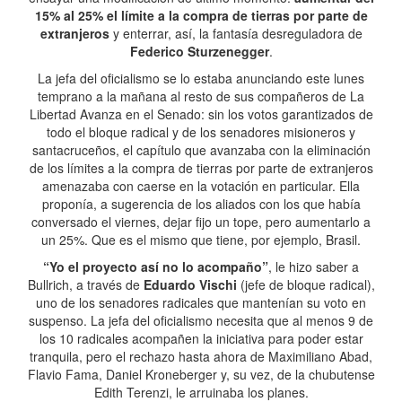
15% al 25% el límite a la compra de tierras por parte de
extranjeros
y enterrar, así, la fantasía desreguladora de
Federico Sturzenegger
.
La jefa del oficialismo se lo estaba anunciando este lunes
temprano a la mañana al resto de sus compañeros de La
Libertad Avanza en el Senado: sin los votos garantizados de
todo el bloque radical y de los senadores misioneros y
santacruceños, el capítulo que avanzaba con la eliminación
de los límites a la compra de tierras por parte de extranjeros
amenazaba con caerse en la votación en particular. Ella
proponía, a sugerencia de los aliados con los que había
conversado el viernes, dejar fijo un tope, pero aumentarlo a
un 25%. Que es el mismo que tiene, por ejemplo, Brasil.
“Yo el proyecto así no lo acompaño”
, le hizo saber a
Bullrich, a través de
Eduardo Vischi
(jefe de bloque radical),
uno de los senadores radicales que mantenían su voto en
suspenso. La jefa del oficialismo necesita que al menos 9 de
los 10 radicales acompañen la iniciativa para poder estar
tranquila, pero el rechazo hasta ahora de Maximiliano Abad,
Flavio Fama, Daniel Kroneberger y, su vez, de la chubutense
Edith Terenzi, le arruinaba los planes.