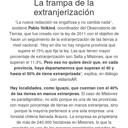
La trampa de la
extranjerización
“La nueva redacción es engañosa y no cambia nada”,
sostiene
Pablo Volkind
, coordinador del Observatorio de
Tierras, que fue creado con la ley de 2011 con el objetivo de
hacer un seguimiento de la extranjerización de las tierras a
nivel nacional. “Hoy en día no hay ninguna provincia que
supere el 15% que fija la ley. Las que tienen mayor
porcentaje de extranjerización son Salta y Misiones, que no
superan el 11,3%.
Pero eso no quiere decir que, en cada
provincia, haya departamentos que superan el 40 y
hasta el 50% de tierra extranjerizada
”, explica, en diálogo
con eldiarioAR.
Hay localidades, como Iguazú, que cuentan con el 40%
de las tierras en manos extranjeras.
El caso de Misiones
es paradigmático, no sólo porque es una de las provincias
con mayor porcentaje de tierras en manos extranjeras, sino
porque la mayoría pertenece a una sola empresa: una
forestal chilena llamada Arauco. La empresa es propietaria
de más de 240.000 hectáreas en Misiones, lo que la
convierte en uno de los mayores propietarios privados de