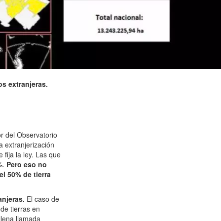
os extranjeras.
or del Observatorio
a extranjerización
fija la ley. Las que
%.
Pero eso no
l 50% de tierra
anjeras.
El caso de
de tierras en
ilena llamada