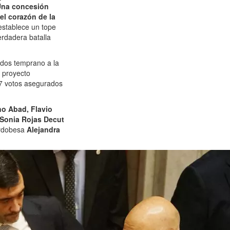
na concesión
el corazón de la
 establece un tope
erdadera batalla
ados temprano a la
l proyecto
37 votos asegurados
no Abad, Flavio
Sonia Rojas Decut
ordobesa
Alejandra