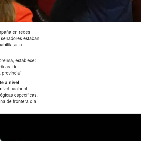
ampaña en redes
os senadores estaban
abilitase la
prensa, establece:
dicas, de
 provincia”.
e a nivel
nivel nacional,
tégicas específicas.
ona de frontera o a