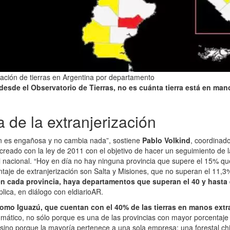
ación de tierras en Argentina por departamento
 desde el Observatorio de Tierras, no es cuánta tierra está en man
 de la extranjerización
n es engañosa y no cambia nada”, sostiene
Pablo Volkind
, coordinad
 creado con la ley de 2011 con el objetivo de hacer un seguimiento de l
el nacional. “Hoy en día no hay ninguna provincia que supere el 15% que 
taje de extranjerización son Salta y Misiones, que no superan el 11,3
en cada provincia, haya departamentos que superan el 40 y hasta e
xplica, en diálogo con eldiarioAR.
como Iguazú, que cuentan con el 40% de las tierras en manos extr
mático, no sólo porque es una de las provincias con mayor porcentaje 
sino porque la mayoría pertenece a una sola empresa: una forestal ch