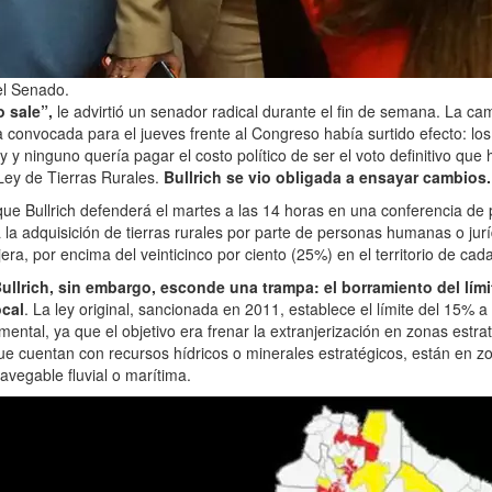
 el Senado.
o sale”,
le advirtió un senador radical durante el fin de semana. La c
a convocada para el jueves frente al Congreso había surtido efecto: l
 y ninguno quería pagar el costo político de ser el voto definitivo que h
a Ley de Tierras Rurales.
Bullrich se vio obligada a ensayar cambios.
que Bullrich defenderá el martes a las 14 horas en una conferencia de 
 la adquisición de tierras rurales por parte de personas humanas o jurí
era, por encima del veinticinco por ciento (25%) en el territorio de cada
llrich, sin embargo, esconde una trampa: el borramiento del límit
ocal
. La ley original, sancionada en 2011, establece el límite del 15% a 
mental, ya que el objetivo era frenar la extranjerización en zonas estra
que cuentan con recursos hídricos o minerales estratégicos, están en z
avegable fluvial o marítima.