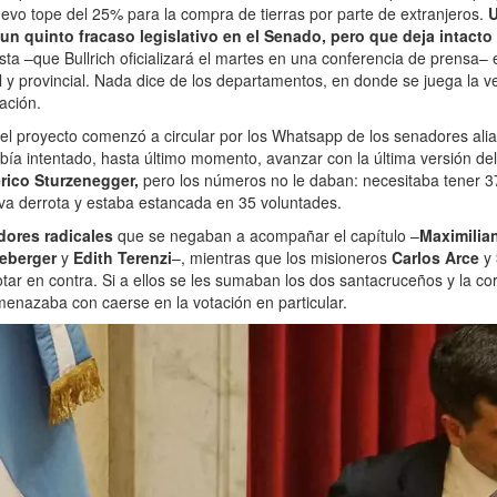
nuevo tope del 25% para la compra de tierras por parte de extranjeros.
U
 un quinto fracaso legislativo en el Senado, pero que deja intacto 
sta –que Bullrich oficializará el martes en una conferencia de prensa–
al y provincial. Nada dice de los departamentos, en donde se juega la v
zación.
el proyecto comenzó a circular por los Whatsapp de los senadores ali
bía intentado, hasta último momento, avanzar con la última versión de
rico Sturzenegger,
pero los números no le daban: necesitaba tener 
va derrota y estaba estancada en 35 voluntades.
dores radicales
que se negaban a acompañar el capítulo –
Maximilia
neberger
y
Edith Terenzi
–, mientras que los misioneros
Carlos Arce
y
ar en contra. Si a ellos se les sumaban los dos santacruceños y la c
 amenazaba con caerse en la votación en particular.