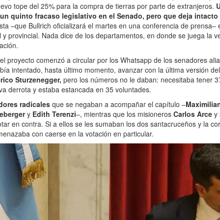
nuevo tope del 25% para la compra de tierras por parte de extranjeros.
U
 un quinto fracaso legislativo en el Senado, pero que deja intacto 
sta –que Bullrich oficializará el martes en una conferencia de prensa–
al y provincial. Nada dice de los departamentos, en donde se juega la v
zación.
el proyecto comenzó a circular por los Whatsapp de los senadores ali
bía intentado, hasta último momento, avanzar con la última versión de
rico Sturzenegger,
pero los números no le daban: necesitaba tener 
va derrota y estaba estancada en 35 voluntades.
dores radicales
que se negaban a acompañar el capítulo –
Maximilia
neberger
y
Edith Terenzi
–, mientras que los misioneros
Carlos Arce
y
ar en contra. Si a ellos se les sumaban los dos santacruceños y la c
 amenazaba con caerse en la votación en particular.