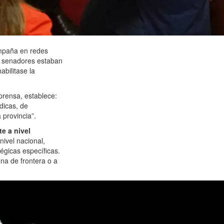
ampaña en redes
os senadores estaban
abilitase la
prensa, establece:
dicas, de
 provincia”.
e a nivel
nivel nacional,
tégicas específicas.
ona de frontera o a