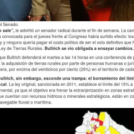
 el Senado.
o sale”,
le advirtió un senador radical durante el fin de semana. La c
a convocada para el jueves frente al Congreso había surtido efecto: l
 y ninguno quería pagar el costo político de ser el voto definitivo que h
a Ley de Tierras Rurales.
Bullrich se vio obligada a ensayar cambios.
que Bullrich defenderá el martes a las 14 horas en una conferencia de 
 la adquisición de tierras rurales por parte de personas humanas o jurí
era, por encima del veinticinco por ciento (25%) en el territorio de cada
llrich, sin embargo, esconde una trampa: el borramiento del límit
ocal
. La ley original, sancionada en 2011, establece el límite del 15% a 
mental, ya que el objetivo era frenar la extranjerización en zonas estra
que cuentan con recursos hídricos o minerales estratégicos, están en z
avegable fluvial o marítima.