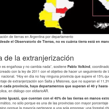
ación de tierras en Argentina por departamento
 desde el Observatorio de Tierras, no es cuánta tierra está en man
 de la extranjerización
n es engañosa y no cambia nada”, sostiene
Pablo Volkind
, coordinad
 creado con la ley de 2011 con el objetivo de hacer un seguimiento de l
el nacional. “Hoy en día no hay ninguna provincia que supere el 15% que 
taje de extranjerización son Salta y Misiones, que no superan el 11,3
en cada provincia, haya departamentos que superan el 40 y hasta e
xplica, en diálogo con eldiarioAR.
como Iguazú, que cuentan con el 40% de las tierras en manos extr
mático, no sólo porque es una de las provincias con mayor porcentaje 
sino porque la mayoría pertenece a una sola empresa: una forestal ch