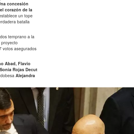
na concesión
el corazón de la
 establece un tope
erdadera batalla
ados temprano a la
l proyecto
37 votos asegurados
no Abad, Flavio
Sonia Rojas Decut
ordobesa
Alejandra