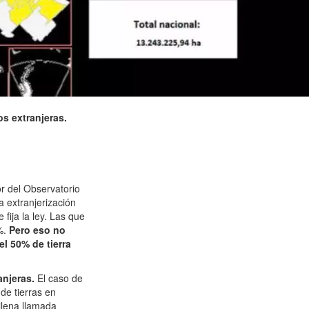
os extranjeras.
or del Observatorio
a extranjerización
fija la ley. Las que
%.
Pero eso no
l 50% de tierra
anjeras.
El caso de
de tierras en
ilena llamada