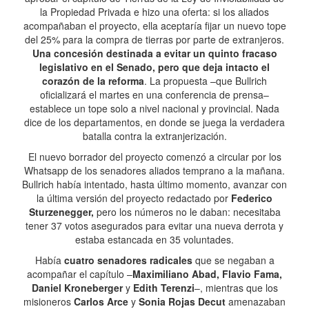
la Propiedad Privada e hizo una oferta: si los aliados
acompañaban el proyecto, ella aceptaría fijar un nuevo tope
del 25% para la compra de tierras por parte de extranjeros.
Una concesión destinada a evitar un quinto fracaso
legislativo en el Senado, pero que deja intacto el
corazón de la reforma
. La propuesta –que Bullrich
oficializará el martes en una conferencia de prensa–
establece un tope solo a nivel nacional y provincial. Nada
dice de los departamentos, en donde se juega la verdadera
batalla contra la extranjerización.
El nuevo borrador del proyecto comenzó a circular por los
Whatsapp de los senadores aliados temprano a la mañana.
Bullrich había intentado, hasta último momento, avanzar con
la última versión del proyecto redactado por
Federico
Sturzenegger,
pero los números no le daban: necesitaba
tener 37 votos asegurados para evitar una nueva derrota y
estaba estancada en 35 voluntades.
Había
cuatro senadores radicales
que se negaban a
acompañar el capítulo –
Maximiliano Abad, Flavio Fama,
Daniel Kroneberger
y
Edith Terenzi
–, mientras que los
misioneros
Carlos Arce
y
Sonia Rojas Decut
amenazaban