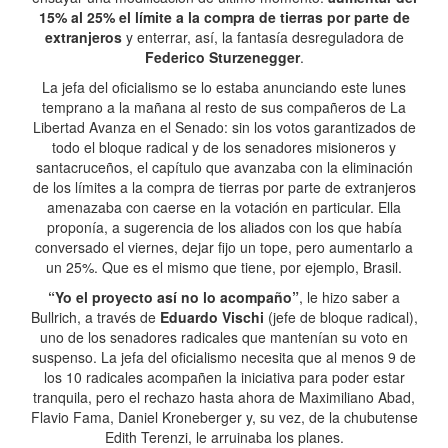
15% al 25% el límite a la compra de tierras por parte de
extranjeros
y enterrar, así, la fantasía desreguladora de
Federico Sturzenegger
.
La jefa del oficialismo se lo estaba anunciando este lunes
temprano a la mañana al resto de sus compañeros de La
Libertad Avanza en el Senado: sin los votos garantizados de
todo el bloque radical y de los senadores misioneros y
santacruceños, el capítulo que avanzaba con la eliminación
de los límites a la compra de tierras por parte de extranjeros
amenazaba con caerse en la votación en particular. Ella
proponía, a sugerencia de los aliados con los que había
conversado el viernes, dejar fijo un tope, pero aumentarlo a
un 25%. Que es el mismo que tiene, por ejemplo, Brasil.
“Yo el proyecto así no lo acompaño”
, le hizo saber a
Bullrich, a través de
Eduardo Vischi
(jefe de bloque radical),
uno de los senadores radicales que mantenían su voto en
suspenso. La jefa del oficialismo necesita que al menos 9 de
los 10 radicales acompañen la iniciativa para poder estar
tranquila, pero el rechazo hasta ahora de Maximiliano Abad,
Flavio Fama, Daniel Kroneberger y, su vez, de la chubutense
Edith Terenzi, le arruinaba los planes.