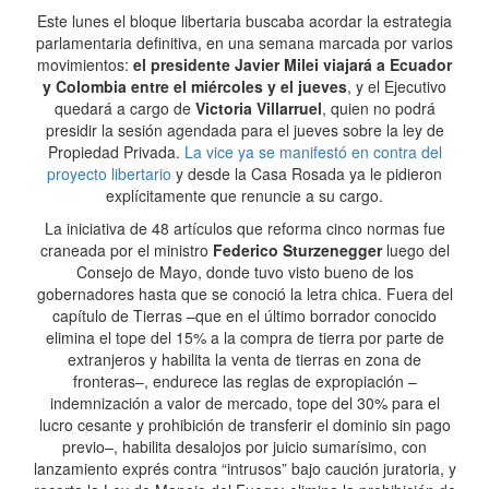
Este lunes el bloque libertaria buscaba acordar la estrategia
parlamentaria definitiva, en una semana marcada por varios
movimientos:
el presidente Javier Milei viajará a Ecuador
y Colombia entre el miércoles y el jueves
, y el Ejecutivo
quedará a cargo de
Victoria Villarruel
, quien no podrá
presidir la sesión agendada para el jueves sobre la ley de
Propiedad Privada.
La vice ya se manifestó en contra del
proyecto libertario
y desde la Casa Rosada ya le pidieron
explícitamente que renuncie a su cargo.
La iniciativa de 48 artículos que reforma cinco normas fue
craneada por el ministro
Federico Sturzenegger
luego del
Consejo de Mayo, donde tuvo visto bueno de los
gobernadores hasta que se conoció la letra chica. Fuera del
capítulo de Tierras –que en el último borrador conocido
elimina el tope del 15% a la compra de tierra por parte de
extranjeros y habilita la venta de tierras en zona de
fronteras–, endurece las reglas de expropiación –
indemnización a valor de mercado, tope del 30% para el
lucro cesante y prohibición de transferir el dominio sin pago
previo–, habilita desalojos por juicio sumarísimo, con
lanzamiento exprés contra “intrusos” bajo caución juratoria, y