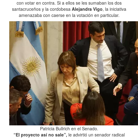
con votar en contra. Si a ellos se les sumaban los dos
santacruceños y la cordobesa
Alejandra Vigo
, la iniciativa
amenazaba con caerse en la votación en particular.
Patricia Bullrich en el Senado.
“El proyecto así no sale”,
le advirtió un senador radical