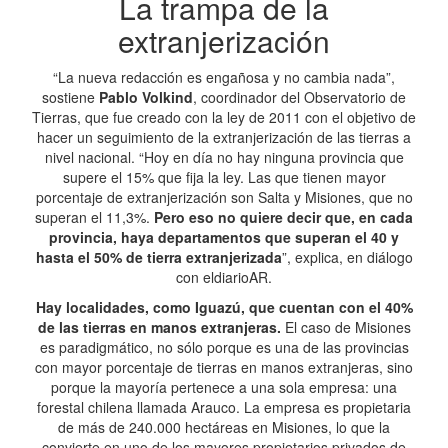
La trampa de la
extranjerización
“La nueva redacción es engañosa y no cambia nada”,
sostiene
Pablo Volkind
, coordinador del Observatorio de
Tierras, que fue creado con la ley de 2011 con el objetivo de
hacer un seguimiento de la extranjerización de las tierras a
nivel nacional. “Hoy en día no hay ninguna provincia que
supere el 15% que fija la ley. Las que tienen mayor
porcentaje de extranjerización son Salta y Misiones, que no
superan el 11,3%.
Pero eso no quiere decir que, en cada
provincia, haya departamentos que superan el 40 y
hasta el 50% de tierra extranjerizada
”, explica, en diálogo
con eldiarioAR.
Hay localidades, como Iguazú, que cuentan con el 40%
de las tierras en manos extranjeras.
El caso de Misiones
es paradigmático, no sólo porque es una de las provincias
con mayor porcentaje de tierras en manos extranjeras, sino
porque la mayoría pertenece a una sola empresa: una
forestal chilena llamada Arauco. La empresa es propietaria
de más de 240.000 hectáreas en Misiones, lo que la
convierte en uno de los mayores propietarios privados de