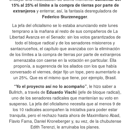
15% al 25% el límite a la compra de tierras por parte de
extranjeros
y enterrar, así, la fantasía desreguladora de
Federico Sturzenegger
.
La jefa del oficialismo se lo estaba anunciando este lunes
temprano a la mañana al resto de sus compañeros de La
Libertad Avanza en el Senado: sin los votos garantizados de
todo el bloque radical y de los senadores misioneros y
santacruceños, el capítulo que avanzaba con la eliminación
de los límites a la compra de tierras por parte de extranjeros
amenazaba con caerse en la votación en particular. Ella
proponía, a sugerencia de los aliados con los que había
conversado el viernes, dejar fijo un tope, pero aumentarlo a
un 25%. Que es el mismo que tiene, por ejemplo, Brasil.
“Yo el proyecto así no lo acompaño”
, le hizo saber a
Bullrich, a través de
Eduardo Vischi
(jefe de bloque radical),
uno de los senadores radicales que mantenían su voto en
suspenso. La jefa del oficialismo necesita que al menos 9 de
los 10 radicales acompañen la iniciativa para poder estar
tranquila, pero el rechazo hasta ahora de Maximiliano Abad,
Flavio Fama, Daniel Kroneberger y, su vez, de la chubutense
Edith Terenzi, le arruinaba los planes.