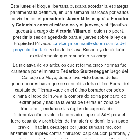
Este lunes el bloque libertaria buscaba acordar la estrategia
parlamentaria definitiva, en una semana marcada por varios
movimientos:
el presidente Javier Milei viajará a Ecuador
y Colombia entre el miércoles y el jueves
, y el Ejecutivo
quedará a cargo de
Victoria Villarruel
, quien no podrá
presidir la sesión agendada para el jueves sobre la ley de
Propiedad Privada.
La vice ya se manifestó en contra del
proyecto libertario
y desde la Casa Rosada ya le pidieron
explícitamente que renuncie a su cargo.
La iniciativa de 48 artículos que reforma cinco normas fue
craneada por el ministro
Federico Sturzenegger
luego del
Consejo de Mayo, donde tuvo visto bueno de los
gobernadores hasta que se conoció la letra chica. Fuera del
capítulo de Tierras –que en el último borrador conocido
elimina el tope del 15% a la compra de tierra por parte de
extranjeros y habilita la venta de tierras en zona de
fronteras–, endurece las reglas de expropiación –
indemnización a valor de mercado, tope del 30% para el
lucro cesante y prohibición de transferir el dominio sin pago
previo–, habilita desalojos por juicio sumarísimo, con
lanzamiento exprés contra “intrusos” bajo caución juratoria, y