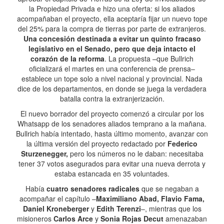
la Propiedad Privada e hizo una oferta: si los aliados
acompañaban el proyecto, ella aceptaría fijar un nuevo tope
del 25% para la compra de tierras por parte de extranjeros.
Una concesión destinada a evitar un quinto fracaso
legislativo en el Senado, pero que deja intacto el
corazón de la reforma
. La propuesta –que Bullrich
oficializará el martes en una conferencia de prensa–
establece un tope solo a nivel nacional y provincial. Nada
dice de los departamentos, en donde se juega la verdadera
batalla contra la extranjerización.
El nuevo borrador del proyecto comenzó a circular por los
Whatsapp de los senadores aliados temprano a la mañana.
Bullrich había intentado, hasta último momento, avanzar con
la última versión del proyecto redactado por
Federico
Sturzenegger,
pero los números no le daban: necesitaba
tener 37 votos asegurados para evitar una nueva derrota y
estaba estancada en 35 voluntades.
Había
cuatro senadores radicales
que se negaban a
acompañar el capítulo –
Maximiliano Abad, Flavio Fama,
Daniel Kroneberger
y
Edith Terenzi
–, mientras que los
misioneros
Carlos Arce
y
Sonia Rojas Decut
amenazaban