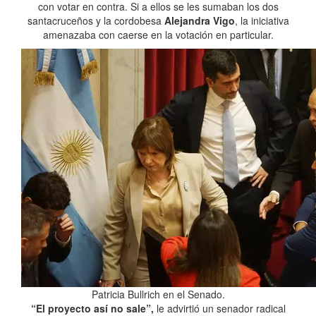
con votar en contra. Si a ellos se les sumaban los dos
santacruceños y la cordobesa
Alejandra Vigo
, la iniciativa
amenazaba con caerse en la votación en particular.
Patricia Bullrich en el Senado.
“El proyecto así no sale”,
le advirtió un senador radical