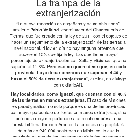
La trampa de la
extranjerización
“La nueva redacción es engañosa y no cambia nada”,
sostiene
Pablo Volkind
, coordinador del Observatorio de
Tierras, que fue creado con la ley de 2011 con el objetivo de
hacer un seguimiento de la extranjerización de las tierras a
nivel nacional. “Hoy en día no hay ninguna provincia que
supere el 15% que fija la ley. Las que tienen mayor
porcentaje de extranjerización son Salta y Misiones, que no
superan el 11,3%.
Pero eso no quiere decir que, en cada
provincia, haya departamentos que superan el 40 y
hasta el 50% de tierra extranjerizada
”, explica, en diálogo
con eldiarioAR.
Hay localidades, como Iguazú, que cuentan con el 40%
de las tierras en manos extranjeras.
El caso de Misiones
es paradigmático, no sólo porque es una de las provincias
con mayor porcentaje de tierras en manos extranjeras, sino
porque la mayoría pertenece a una sola empresa: una
forestal chilena llamada Arauco. La empresa es propietaria
de más de 240.000 hectáreas en Misiones, lo que la
convierte en uno de los mayores propietarios privados de