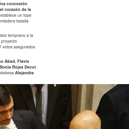
na concesión
el corazón de la
 establece un tope
erdadera batalla
ados temprano a la
l proyecto
37 votos asegurados
no Abad, Flavio
Sonia Rojas Decut
ordobesa
Alejandra