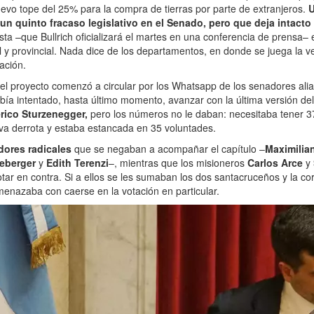
nuevo tope del 25% para la compra de tierras por parte de extranjeros.
U
 un quinto fracaso legislativo en el Senado, pero que deja intacto 
sta –que Bullrich oficializará el martes en una conferencia de prensa–
al y provincial. Nada dice de los departamentos, en donde se juega la v
zación.
el proyecto comenzó a circular por los Whatsapp de los senadores ali
bía intentado, hasta último momento, avanzar con la última versión de
rico Sturzenegger,
pero los números no le daban: necesitaba tener 
va derrota y estaba estancada en 35 voluntades.
dores radicales
que se negaban a acompañar el capítulo –
Maximilia
neberger
y
Edith Terenzi
–, mientras que los misioneros
Carlos Arce
y
ar en contra. Si a ellos se les sumaban los dos santacruceños y la c
 amenazaba con caerse en la votación en particular.