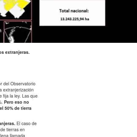
os extranjeras.
or del Observatorio
a extranjerización
fija la ley. Las que
%.
Pero eso no
l 50% de tierra
anjeras.
El caso de
de tierras en
ilena llamada