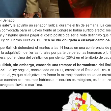
 el Senado.
o sale”,
le advirtió un senador radical durante el fin de semana. La c
a convocada para el jueves frente al Congreso había surtido efecto: l
 y ninguno quería pagar el costo político de ser el voto definitivo que h
a Ley de Tierras Rurales.
Bullrich se vio obligada a ensayar cambios.
que Bullrich defenderá el martes a las 14 horas en una conferencia de 
 la adquisición de tierras rurales por parte de personas humanas o jurí
era, por encima del veinticinco por ciento (25%) en el territorio de cada
llrich, sin embargo, esconde una trampa: el borramiento del límit
ocal
. La ley original, sancionada en 2011, establece el límite del 15% a 
mental, ya que el objetivo era frenar la extranjerización en zonas estra
que cuentan con recursos hídricos o minerales estratégicos, están en z
avegable fluvial o marítima.