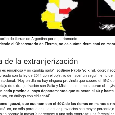
ación de tierras en Argentina por departamento
 desde el Observatorio de Tierras, no es cuánta tierra está en man
 de la extranjerización
n es engañosa y no cambia nada”, sostiene
Pablo Volkind
, coordinad
 creado con la ley de 2011 con el objetivo de hacer un seguimiento de l
el nacional. “Hoy en día no hay ninguna provincia que supere el 15% que 
taje de extranjerización son Salta y Misiones, que no superan el 11,3
en cada provincia, haya departamentos que superan el 40 y hasta e
xplica, en diálogo con eldiarioAR.
como Iguazú, que cuentan con el 40% de las tierras en manos extr
mático, no sólo porque es una de las provincias con mayor porcentaje 
sino porque la mayoría pertenece a una sola empresa: una forestal ch