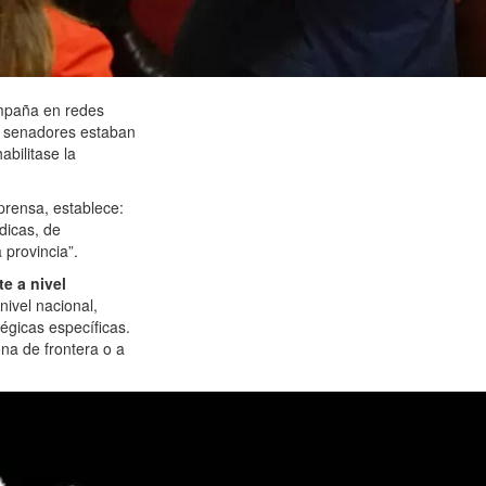
ampaña en redes
os senadores estaban
abilitase la
prensa, establece:
dicas, de
 provincia”.
e a nivel
nivel nacional,
tégicas específicas.
ona de frontera o a