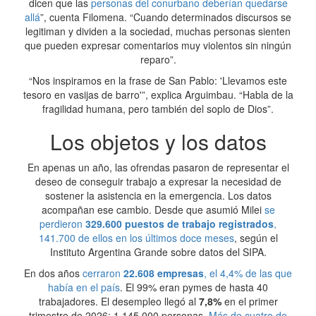
dicen que las
personas del conurbano deberían quedarse
allá
”, cuenta Filomena. “Cuando determinados discursos se
legitiman y dividen a la sociedad, muchas personas sienten
que pueden expresar comentarios muy violentos sin ningún
reparo”.
“Nos inspiramos en la frase de San Pablo: 'Llevamos este
tesoro en vasijas de barro'”, explica Arguimbau. “Habla de la
fragilidad humana, pero también del soplo de Dios”.
Los objetos y los datos
En apenas un año, las ofrendas pasaron de representar el
deseo de conseguir trabajo a expresar la necesidad de
sostener la asistencia en la emergencia. Los datos
acompañan ese cambio. Desde que asumió Milei
se
perdieron
329.600 puestos de trabajo registrados
,
141.700 de ellos en los últimos doce meses
, según el
Instituto Argentina Grande sobre datos del SIPA.
En dos años
cerraron
22.608 empresas
, el 4,4% de las que
había en el país
. El 99% eran pymes de hasta 40
trabajadores. El desempleo llegó al
7,8%
en el primer
trimestre de 2026: 1.145.000 personas.
Más de cuatro de