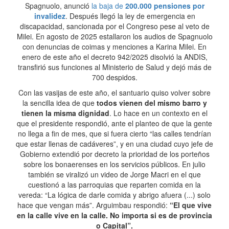
Spagnuolo, anunció
la baja de
200.000 pensiones por
invalidez
. Después llegó la ley de emergencia en
discapacidad, sancionada por el Congreso pese al veto de
Milei. En agosto de 2025 estallaron los audios de Spagnuolo
con denuncias de coimas y menciones a Karina Milei. En
enero de este año el decreto 942/2025 disolvió la ANDIS,
transfirió sus funciones al Ministerio de Salud y dejó más de
700 despidos.
Con las vasijas de este año, el santuario quiso volver sobre
la sencilla idea de que
todos vienen del mismo barro y
tienen la misma dignidad
. Lo hace en un contexto en el
que el presidente respondió, ante el planteo de que la gente
no llega a fin de mes, que si fuera cierto “las calles tendrían
que estar llenas de cadáveres”, y en una ciudad cuyo jefe de
Gobierno extendió por decreto la prioridad de los porteños
sobre los bonaerenses en los servicios públicos. En julio
también se viralizó un video de Jorge Macri en el que
cuestionó a las parroquias que reparten comida en la
vereda: “La lógica de darle comida y abrigo afuera (...) solo
hace que vengan más”. Arguimbau respondió:
“El que vive
en la calle vive en la calle. No importa si es de provincia
o Capital”.