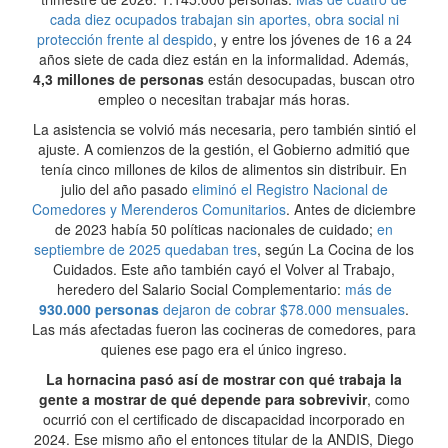
cada diez ocupados trabajan sin aportes, obra social ni
protección frente al despido
, y entre los jóvenes de 16 a 24
años siete de cada diez están en la informalidad. Además,
4,3 millones de personas
están desocupadas, buscan otro
empleo o necesitan trabajar más horas.
La asistencia se volvió más necesaria, pero también sintió el
ajuste. A comienzos de la gestión, el Gobierno admitió que
tenía cinco millones de kilos de alimentos sin distribuir. En
julio del año pasado
eliminó el Registro Nacional de
Comedores y Merenderos Comunitarios
. Antes de diciembre
de 2023 había 50 políticas nacionales de cuidado;
en
septiembre de 2025 quedaban tres
, según La Cocina de los
Cuidados. Este año también cayó el Volver al Trabajo,
heredero del Salario Social Complementario:
más de
930.000 personas
dejaron de cobrar $78.000 mensuales
.
Las más afectadas fueron las cocineras de comedores, para
quienes ese pago era el único ingreso.
La hornacina pasó así de mostrar con qué trabaja la
gente a mostrar de qué depende para sobrevivir
, como
ocurrió con el certificado de discapacidad incorporado en
2024. Ese mismo año el entonces titular de la ANDIS, Diego