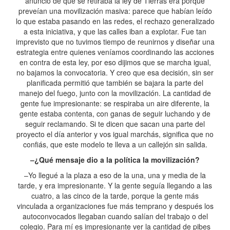
anuncio de que se retiraba la ley de Tierras era porque
preveían una movilización masiva: parece que habían leído
lo que estaba pasando en las redes, el rechazo generalizado
a esta iniciativa, y que las calles iban a explotar. Fue tan
imprevisto que no tuvimos tiempo de reunirnos y diseñar una
estrategia entre quienes veníamos coordinando las acciones
en contra de esta ley, por eso dijimos que se marcha igual,
no bajamos la convocatoria. Y creo que esa decisión, sin ser
planificada permitió que también se bajara la parte del
manejo del fuego, junto con la movilización. La cantidad de
gente fue impresionante: se respiraba un aire diferente, la
gente estaba contenta, con ganas de seguir luchando y de
seguir reclamando. Si te dicen que sacan una parte del
proyecto el día anterior y vos igual marchás, significa que no
confiás, que este modelo te lleva a un callejón sin salida.
–¿Qué mensaje dio a la política la movilización?
–Yo llegué a la plaza a eso de la una, una y media de la
tarde, y era impresionante. Y la gente seguía llegando a las
cuatro, a las cinco de la tarde, porque la gente más
vinculada a organizaciones fue más temprano y después los
autoconvocados llegaban cuando salían del trabajo o del
colegio. Para mí es impresionante ver la cantidad de pibes