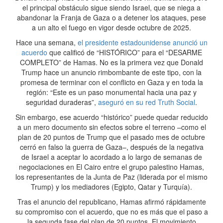
el principal obstáculo sigue siendo Israel, que se niega a
abandonar la Franja de Gaza o a detener los ataques, pese
a un alto el fuego en vigor desde octubre de 2025.
Hace una semana,
el presidente estadounidense anunció un
acuerdo
que calificó de “HISTÓRICO” para el “DESARME
COMPLETO” de Hamas. No es la primera vez que Donald
Trump hace un anuncio rimbombante de este tipo, con la
promesa de terminar con el conflicto en Gaza y en toda la
región: “Este es un paso monumental hacia una paz y
seguridad duraderas”,
aseguró en su red Truth Social
.
Sin embargo, ese acuerdo “histórico” puede quedar reducido
a un mero documento sin efectos sobre el terreno –como el
plan de 20 puntos de Trump que el pasado mes de octubre
cerró en falso la guerra de Gaza–, después de la negativa
de Israel a aceptar lo acordado a lo largo de semanas de
negociaciones en El Cairo entre el grupo palestino Hamas,
los representantes de la Junta de Paz (liderada por el mismo
Trump) y los mediadores (Egipto, Qatar y Turquía).
Tras el anuncio del republicano, Hamas afirmó rápidamente
su compromiso con el acuerdo, que no es más que el paso a
la segunda fase del plan de 20 puntos. El movimiento