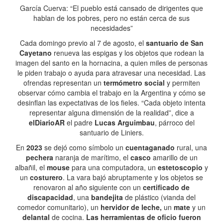
García Cuerva: “El pueblo está cansado de dirigentes que
hablan de los pobres, pero no están cerca de sus
necesidades”
Cada domingo previo al 7 de agosto, el
santuario de San
Cayetano
renueva las espigas y los objetos que rodean la
imagen del santo en la hornacina, a quien miles de personas
le piden trabajo o ayuda para atravesar una necesidad. Las
ofrendas representan un
termómetro social
y permiten
observar cómo cambia el trabajo en la Argentina y cómo se
desinflan las expectativas de los fieles. “Cada objeto intenta
representar alguna dimensión de la realidad”, dice a
elDiarioAR
el padre
Lucas Arguimbau
, párroco del
santuario de Liniers.
En
2023
se dejó como símbolo un
cuentaganado
rural, una
pechera
naranja de marítimo, el
casco
amarillo de un
albañil, el
mouse
para una computadora, un
estetoscopio
y
un
costurero
. La vara bajó abruptamente y los objetos se
renovaron al año siguiente con un
certificado de
discapacidad
, una
bandejita
de plástico (vianda del
comedor comunitario), un
hervidor de leche,
un
mate
y un
delantal
de cocina.
Las herramientas de oficio fueron