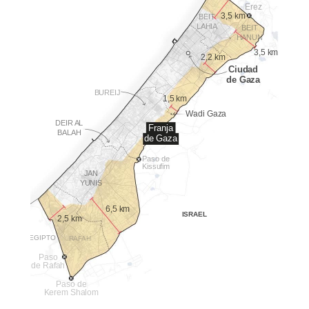
Erez
3,5 km
BEIT
LAHIA
BEIT
HANUN
3,5 km
2,2 km
Ciudad
de Gaza
BUREIJ
1,5 km
Wadi Gaza
DEIR AL
Franja
BALAH
de Gaza
Paso de
Kissufim
JAN
YUNIS
6,5 km
ISRAEL
2,5 km
EGIPTO
RAFAH
Paso
de Rafah
Paso de
Kerem Shalom