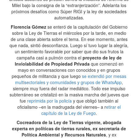
Milei bajo la consigna de la “extranjerización”. Adelanta los
próximos desafíos como Súper RIGI y la ley de sociedades
automatizadas.
Florencia Gómez
se enteró de la capitulación del Gobierno
sobre la Ley de Tierras el miércoles por la tarde, en medio
de una clase abierta sobre el tema. En ese momento, antes
que nada, sintió desconfianza. Luego sí tuvo lugar la alegría,
un sentimiento favorable por saber que dio sus frutos la
campaña casi a pulmón contra el
proyecto de ley de
Inviolabilidad de Propiedad Privada
que comenzó en
mayo en conversaciones con conocidos y en grupos
pequeños de militancia y que luego
se extendió por mesas
multisectoriales y comunidades y grupos de WhatsApp
,
siempre muy fuera del radar mediático. Todo ese impulso
subterráneo se cristalizó en la masiva marcha del jueves que
fue
reprimida por la policía
y que obligó también al
oficialismo –en la madrugada del viernes– a r
etirar el
capítulo de la Ley de Fuego
.
Cocreadora de la Ley de Tierras vigente, abogada
experta en políticas de tierras rurales, ex secretaria de
Política Ambiental y Recursos Naturales
, y ex